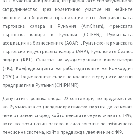
КРР е частна инициатива, изградена като споразумение за
сътрудничество чрез колективно участие на нейните
членове и обединява организации като Американската
търговска камара в Румъния (AmCham), Френската
търговска камара в Румъния (CCIFER), Румънската
асоциация на бизнесмените (AOAR ), Румънско-германската
търговско-индустриална камара (AHK), Румънските бизнес
лидери (RBL), Съветът на чуждестранните инвеститори
(FIC), Конфедерацията на работодателите на Конкордия
(CPC) и Националният съвет на малките и средните частни
предприятия в Румъния (CNIPMMR).
Депутатите решиха вчера, 22 септември, по предложение
на Румънската социалдемократическа партия, да отменят
член от закон, според който пенсиите се увеличават с 14%,
като по този начин остава в сила законът за публичната
пенсионна система, който предвижда увеличение с 40%.