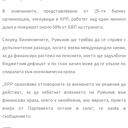
В компаниите, представлявани от 25-те бизнес
организации, членуващи в КРР, работят над един милион
души и генерират около 50% от БВП на страната.
Според бизнесмените, Румъния ще трябва да се справи с
допълнителни разходи, когато взема международни заеми,
за да финансира растежа на пенсиите, което ще задълбочи
бюджетния дефицит и по този начин може да се хлъзне по
спиралата към икономическа криза.
„КРР призовава отговорните за вземането на решения да
действат, за да избегнат влизането на Румъния във
финансова криза, която е неизбежна, ако мярката, приета
вчера от Парламента остане в сила“, се казва в
съобщението.