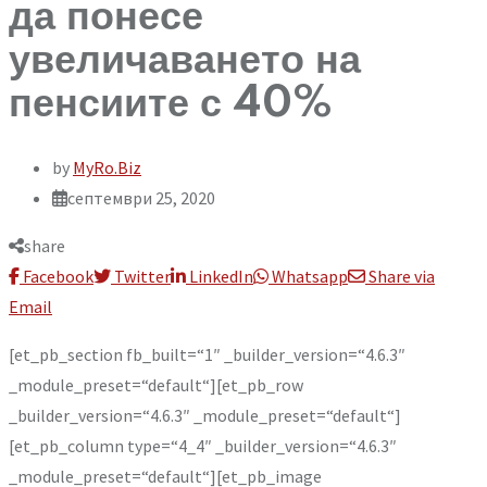
да понесе
увеличаването на
пенсиите с 40%
by
MyRo.Biz
септември 25, 2020
share
Facebook
Twitter
LinkedIn
Whatsapp
Share via
Email
[et_pb_section fb_built=“1″ _builder_version=“4.6.3″
_module_preset=“default“][et_pb_row
_builder_version=“4.6.3″ _module_preset=“default“]
[et_pb_column type=“4_4″ _builder_version=“4.6.3″
_module_preset=“default“][et_pb_image