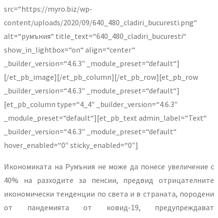
src=“https://myro.biz/wp-
content/uploads/2020/09/640_480_cladiri_bucuresti.png“
alt=“румъния“ title_text=“640_480_cladiri_bucuresti“
show_in_lightbox=“on“ align=“center“
_builder_version=“4.6.3″ _module_preset=“default“]
[/et_pb_image][/et_pb_column][/et_pb_row][et_pb_row
_builder_version=“4.6.3″ _module_preset=“default“]
[et_pb_column type=“4_4″ _builder_version=“4.6.3″
_module_preset=“default“][et_pb_text admin_label=“Text“
_builder_version=“4.6.3″ _module_preset=“default“
hover_enabled=“0″ sticky_enabled=“0″]
Икономиката на Румъния не може да понесе увеличение с
40% на разходите за пенсии, предвид отрицателните
икономически тенденции по света и в страната, породени
от пандемията от ковид-19, предупреждават