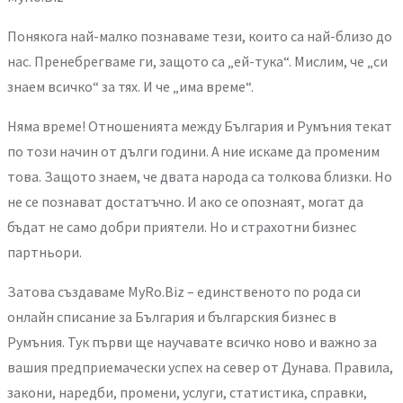
Понякога най-малко познаваме тези, които са най-близо до
нас. Пренебрегваме ги, защото са „ей-тука“. Мислим, че „си
знаем всичко“ за тях. И че „има време“.
Няма време! Отношенията между България и Румъния текат
по този начин от дълги години. А ние искаме да променим
това. Защото знаем, че двата народа са толкова близки. Но
не се познават достатъчно. И ако се опознаят, могат да
бъдат не само добри приятели. Но и страхотни бизнес
партньори.
Затова създаваме MyRo.Biz – единственото по рода си
онлайн списание за България и българския бизнес в
Румъния. Тук първи ще научавате всичко ново и важно за
вашия предприемачески успех на север от Дунава. Правила,
закони, наредби, промени, услуги, статистика, справки,