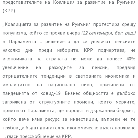
представителите на Коалиция за развитие на Румъния
(КРР).
„Коалицията за развитие на Румъния протестира срещу
популизма, който се прояви вчера
(22 септември, бел. ред.)
в Парламента с решението да се увеличат пенсиите
няколко дни преди изборите. КРР подчертава, че
икономиката на страната не може да понесе 40%
увеличение на разходите за пенсии, предвид
отрицателните тенденции в световната икономика и
имплицитно на национално ниво, причинени от
пандемията от ковид-19. Бизнес общността е дълбоко
загрижена от структурните промени, които мерките,
приети от Парламента, ще породят в държавния бюджет,
който вече няма ресурс за инвестиции, въпреки че те
трябва да бъдат двигател за икономическо възстановяване
„, гласи прессъобщение на КРР.