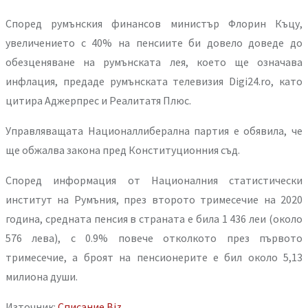
Според румънския финансов министър Флорин Къцу,
увеличението с 40% на пенсиите би довело доведе до
обезценяване на румънската лея, което ще означава
инфлация, предаде румънската телевизия Digi24.ro, като
цитира Аджерпрес и Реалитатя Плюс.
Управляващата Националлиберална партия е обявила, че
ще обжалва закона пред Конституционния съд.
Според информация от Националния статистически
институт на Румъния, през второто тримесечие на 2020
година, средната пенсия в страната е била 1 436 леи (около
576 лева), с 0.9% повече отколкото през първото
тримесечие, а броят на пенсионерите е бил около 5,13
милиона души.
Източник:
Списание Biz