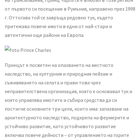
на Трансилвания, Принц Чарлз се е влюбил в този регион
от първото си посещение в Румъния, направено през 1998
г. Оттогава той се завръща редовно тук, където
притежава повече имоти в едни от най-стари и
автентични още райони на Европа.
Принцът е посветен на опазването на местното
наследство, на културния и природния пейзаж и
съживяването на селата и прави това чрез
неправителствена организация, която е основавал тук и
която управлява имотите и събира средства да си
постигне основните три цели, които има: запазване на
архитектурното наследство, подкрепа на фермерите и
устойчиво развитие, като устойчивото развитие
включва повече дейности – от управлението на горите