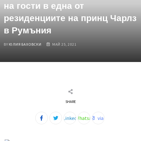
на гости в една от
резиденциите на принц Чарлз
в Румъния
BY
ЮЛИЯ БАХОВСКИ
МАЙ 25, 2021
SHARE
Share
LinkedIn
Whatsapp
via
Email