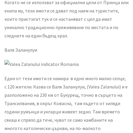
Когато не се използват за официални цели от Принца или
екипа му, тези имоти се дават под наем на туристите,
които пристигат тук и се настаняват с цел да имат
уникално традиционно преживяване по местата и по
следните на един бъдещ крал.
Валя Заланулуи
Един от тези имоти се намира в едно много малко селце,
с 120 жители. Казва се Валя Заланулуи, (Valea Zalanului) и е
разположено на 230 км от Букурещ, точно в сърцето на
Трансилвания, в окръг Ковасна, там където от хиляди
години румънци и унгарци живеят зедно. Там времето
сякаш е спряло да тече, чуват се само камбаните на
многото католически църкви, на по-малкото