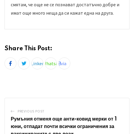
смятам, че още не се познават достатъчно добре и
имат още много неща да си кажат една на друга.
Share This Post:
Share
LinkedIn
Whatsapp
via
Email
PREVIOUS POST
Румъния отменя още анти-ковид мерки от 1
юни, отпадат почти всички ограничения за