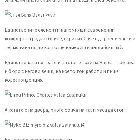
Единствените елементи напомнящи съвременни
комфорт са радиаторите, скрити обаче с дървени маски и
термо каната, до която ще намериш и английски чай.
Единствената по -различна стая е тази на Чарлз – там има
и бюро с негови вещи, на което той работи и пише
кореспонденция.
А когато е на двора, много обича на тази маса да стои.
Как да прекараш времето там