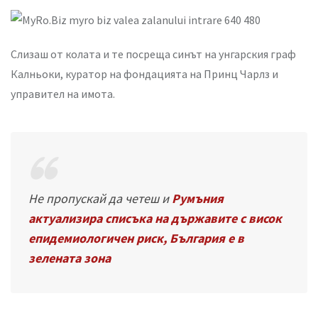
Слизаш от колата и те посреща синът на унгарския граф
Кaлньоки, куратор на фондацията на Принц Чарлз и
управител на имота.
Не пропускай да четеш и
Румъния
актуализира списъка на държавите с висок
епидемиологичен риск, България е в
зелената зона