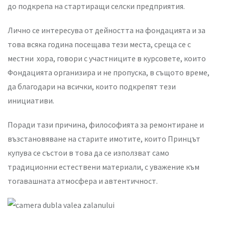
до подкрепа на стартиращи селски предприятия.
Лично се интересува от дейността на фондацията и за
това всяка година посещава тези места, среща се с
местни хора, говори с участниците в курсовете, които
Фондацията организира и не пропуска, в същото време,
да благодари на всички, които подкрепят тези
инициативи.
Поради тази причина, философията за ремонтиране и
възстановяване на старите имотите, които Принцът
купува се състои в това да се използват само
традиционни естествени материали, с уважение към
тогавашната атмосфера и автентичност.