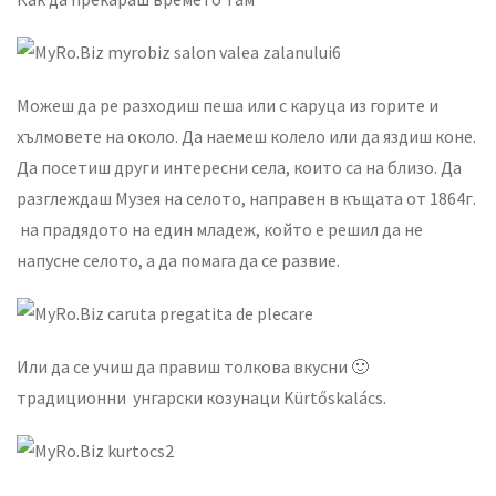
Можеш да ре разходиш пеша или с каруца из горите и
хълмовете на около. Да наемеш колело или да яздиш коне.
Да посетиш други интересни села, които са на близо. Да
разглеждаш Музея на селото, направен в къщата от 1864г.
на прадядото на един младеж, който е решил да не
напусне селото, а да помага да се развие.
Или да се учиш да правиш толкова вкусни 🙂
традиционни унгарски козунаци Kürtőskalács.