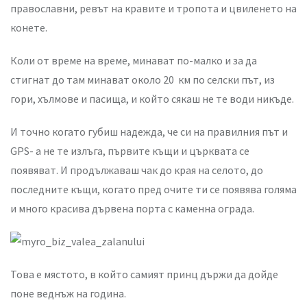
православни, ревът на кравите и тропота и цвиленето на
конете.
Коли от време на време, минават по-малко и за да
стигнат до там минават около 20 км по селски път, из
гори, хълмове и пасища, и който сякаш не те води никъде.
И точно когато губиш надежда, че си на правилния път и
GPS- a не те излъга, първите къщи и църквата се
появяват. И продължаваш чак до края на селото, до
последните къщи, когато пред очите ти се появява голяма
и много красива дървена порта с каменна ограда.
Това е мястото, в който самият принц държи да дойде
поне веднъж на година.