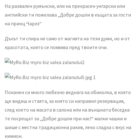
На развален румънски, или на прекрасен унгарски или
английски ти пожелава „Добре дошли в къщата за гости
на принц Чарлз“
Дъхът ти спира не само от магията на тези думи, но и от
красотата, която се появява пред твоите очи.
Поканен си много любезно веднага на обиколка, в която
ще видиш и стаята, за която си направил резервация,
след което на масата в салона или на външната беседка
те посрещат за „Добре дошли при нас!“ малки чашки и
шише с местна традиционна ракия, леко сладка с вкус на
кимион.