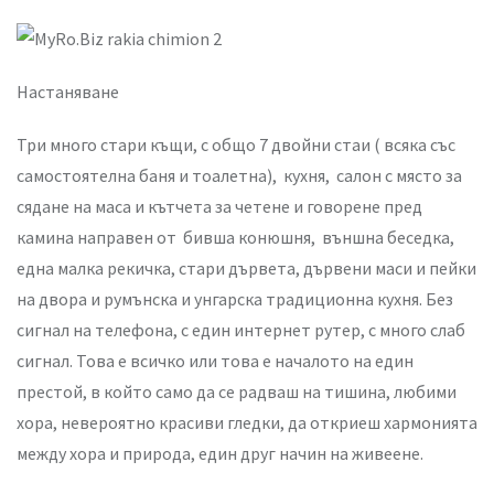
Настаняване
Три много стари къщи, с общо 7 двойни стаи ( всяка със
самостоятелна баня и тоалетна), кухня, салон с място за
сядане на маса и кътчета за четене и говорене пред
камина направен от бивша конюшня, външна беседка,
една малка рекичка, стари дървета, дървени маси и пейки
на двора и румънска и унгарска традиционна кухня. Без
сигнал на телефона, с един интернет рутер, с много слаб
сигнал. Това е всичко или това е началото на един
престой, в който само да се радваш на тишина, любими
хора, невероятно красиви гледки, да откриеш хармонията
между хора и природа, един друг начин на живеене.