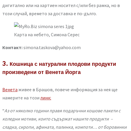
дигитално или на хартиен носител с/или без рамка, но в
този случай, времето за доставка е по-дълго.
Карта на небето, Симона Серес
Контакт:
simona.taskova@yahoo.com
3. Кошница с натурални плодови продукти
произведени от Венета Йорга
Венета
живее в Брашов, повече информация за нея ще
намерите на този
линк:
“
Аз от няколко години правя подаръчни кошове пакети с
коледни мотиви, които съдържат нашите продукти –
сладка, сиропи, афината, палинка, компоти… от боровинки