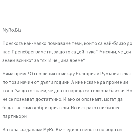
MyRo.Biz
Понякога най-малко познаваме тези, които са най-близо до
нас. Пренебрегваме ги, защото са „ей-тука“. Мислим, че „си
знаем всичко“ за тях. И че „има време“.
Няма време! Отношенията между България и Румъния текат
по този начин от дълги години. А ние искаме да променим
това. Защото знаем, че двата народа са толкова близки. Но
не се познават достатъчно. И ако се опознаят, могат да
бъдат не само добри приятели. Но и страхотни бизнес
партньори.
Затова създаваме MyRo.Biz – единственото по рода си