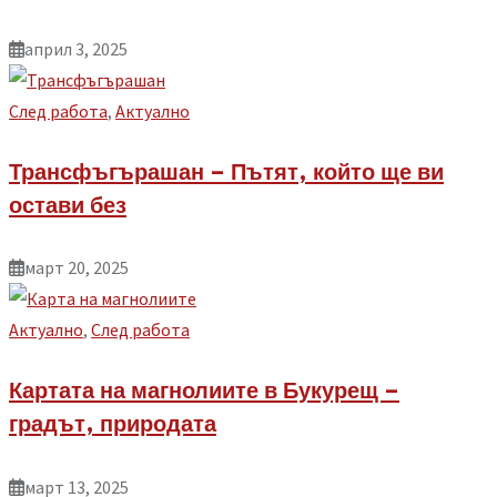
април 3, 2025
След работа
,
Aктуално
Трансфъгърашан – Пътят, който ще ви
остави без
март 20, 2025
Aктуално
,
След работа
Картата на магнолиите в Букурещ –
градът, природата
март 13, 2025