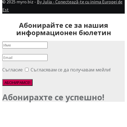
© 2025 myro.biz -
By Julia - Conectează-te cu inima Europei de
Est
Абонирайте се за нашия
информационен бюлетин
Съгласие
Съгласявам се да получавам мейли!
АБОНИРАМСЕ!
Абонирахте се успешно!