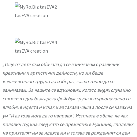
tasEVA creation
tasEVA creation
„Още от дете съм обичала да се занимавам с различни
креативни и артистични дейности, но ми беше
изключително трудно да избера с какво точно да се
занимавам. За чашите се вдъхнових, когато видях случайно
снимки в една българска фейсбук група и първоначално се
влюбих в идеята и исках и аз такава чаша а после си казах на
ум “И аз това мога да го направя”. Истината е обаче, че чак
половин година след като се преместих в Румъния, споделих
на приятелят ми за идеята ми и тогава за рожденият си ден