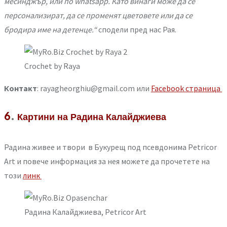
месинджър, или по whatsapp. Като винаги може да се
персонализират, да се променят цветовете или да се
бродира име на детенце.“
сподели пред нас Рая.
Crochet by Raya
Контакт
: rayagheorghiu@gmail.com или
Facebook страница
6
.
Картини на Радина Калайджиева
Радина живее и твори в Букурещ под псевдонима Petricor
Art и повече информация за нея можете да прочетете на
този
линк
Радина Калайджиева, Petricor Art