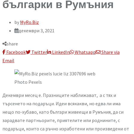
българки в Румъния
by
MyRo.Biz
декември 3, 2021
share
Facebook
Twitter
LinkedIn
Whatsapp
Share via
Email
Photo Pexels
Декември месец е. Празниците наближават, а с тях и
търсенето на подаръци. Идеи всякакви, но едва ли има
нещо по-хубаво, като българи живеещи в Румъния, да си
зарадвате партньорите, приятелите или роднините, с
подаръци, които са ръчно изработени или произведени от