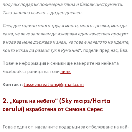
получих подарък полимерна глина и базови инструменти.
Така започна всичко… до ден днешен.
След две години много труд и много, много грешки, мога да
кажа, че вече започвам да изкарвам един качествен продукт
в нова за мене държава и знам, че това е началото на идеите,
които искам да развия тук в Румъния
“.
подели пред нас, Ева.
Повече информация и снимки ще намерите на нейната
Facebook страница на този
линк
Контакт:
tassevacreations@gmail.com
2. „Карта на небето“ (Sky maps/Harta
cerului) изработена от Симона Серес
Това е един от идеалните подаръци за отбелязване на най-