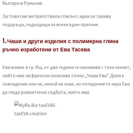
българи в Румъния.
За това сме ви приготвили списък с идеи за такива
подаръци, подходящи за всеки един празник.
1.Чаши и други изделия с полимерна глина
ръчно изработени от Ева Тасева
Ева живее в гр. Яш, от две години се занимава с този занаят,
чийто име на френски означава точно „Чаша Ева”. Дали е
съвпадение или не, никой не знае, но попадението кара Ева
да гледа романтично съдбата, която има.
tasEVA creation