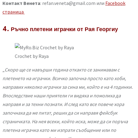
Контакт Венета
: refan.veneta@gmail.com или
Facebook
страница
4. Ръчно плетени играчки от Рая Георгиу
Crochet by Raya
„
Скоро ще се навърши година откакто се занимавам с
плетенето на играчки. Всичко започна просто като хоби,
направих няколко играчки за сина ми, който е на 4 годинки.
Впоследствие наши приятели ги видяха и помолиха да
направя и за техни познати. И след като все повече хора
започнаха да ме питат, реших да си направя фейсбук
страничката. На нея всеки, който иска, може да си поръча
плетена играчка като ми изпрати съобщение или по