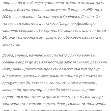
творчество и за Коледа единственото, което можеше да ме
зарадва бяха материали за рисуване. Завърших НБУ през
2004г., специалност Интериорен и Графичен Дизайн. От
тогава съм работила доста като Графичен Дизайнер и
частично свързано с Интериор. Погледнато отдалеч – имам
14г опит в дизайна и арт средите и обожавам работата и
хобито си.
Дарба, знания, научено и постигнато с лично време и
желание водят до възможности да работя с много различни
материали – дигитални проекти от всякакъв тип (бранд
айдентити, рекламни материали за принт и уеб ползване,
продукт дизайн, каталози, списания, книги и планери,
календари, презентации, дизайн на всякакви видове
подаръци и принтове за дрехи и текстил и т.н.) или крафт
заниманията с хартия, картон, фоам, силикони, полимерна
глина, правя брошки, рисувам картини с акрил и акварел.
“