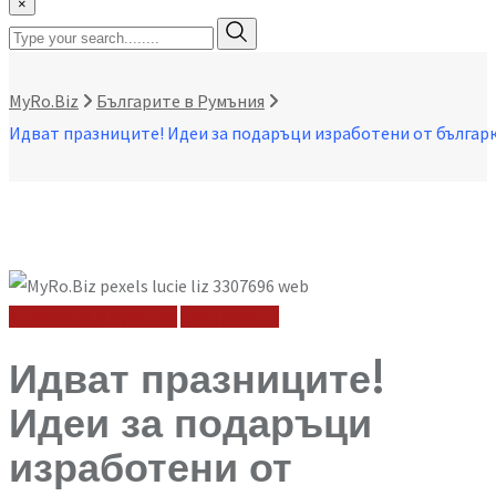
×
MyRo.Biz
Българите в Румъния
Българите в Румъния
След работа
Идват празниците!
Идеи за подаръци
изработени от