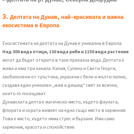
3. Делтата на Дунав, най-красивата и важна
екосистема в Европа
Екосистемата на делтата на Дунав е уникална в Европа.
Над 300 вида птици, 130 вида риби и 1150 вида растения
могат да бъдат открити в тази приказна вода. Делтата е
жива и има три канала: Килия, Сулина и Свети Георги,
заобиколени от тръстика, украсени с бели и жълти лилии,
създава един уникален „жив и дишащ“ свят за всички,
които го посещават.
Дунавската делта е магическо място, където фауната,
флората и хората живеят на едно също място в хармония.
Това е място, където няма стрес и бързане. Има само
хармония, красота и спокойствие.