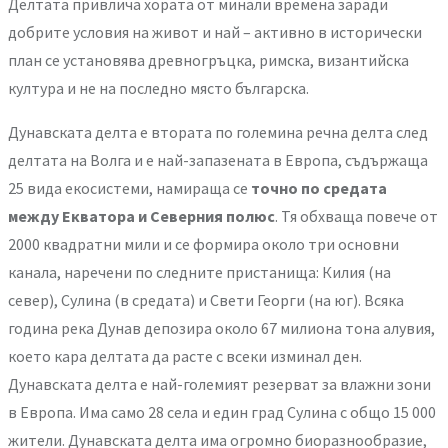
Делтата привлича хората от минали времена заради
добрите условия на живот и най – активно в исторически
план се установява древногръцка, римска, византийска
култура и не на последно място българска.
Дунавската делта е втората по големина речна делта след
делтата на Волга и е най-запазената в Европа, съдържаща
25 вида екосистеми, намираща се
точно по средата
между Екватора и Северния полюс
. Тя обхваща повече от
2000 квадратни мили и се формира около три основни
канала, наречени по следните пристанища: Килия (на
север), Сулина (в средата) и Свети Георги (на юг). Всяка
година река Дунав депозира около 67 милиона тона алувия,
което кара делтата да расте с всеки изминал ден.
Дунавската делта е най-големият резерват за влажни зони
в Европа. Има само 28 села и един град Сулина с общо 15 000
жители. Дунавската делта има огромно биоразнообразие,