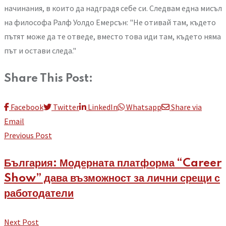
начинания, в които да надградя себе си. Следвам една мисъл
на философа Ралф Уолдо Емерсън: "Не отивай там, където
пътят може да те отведе, вместо това иди там, където няма
път и остави следа."
Share This Post:
Facebook
Twitter
LinkedIn
Whatsapp
Share via
Email
Previous Post
България: Модерната платформа “Career
Show” дава възможност за лични срещи с
работодатели
Next Post