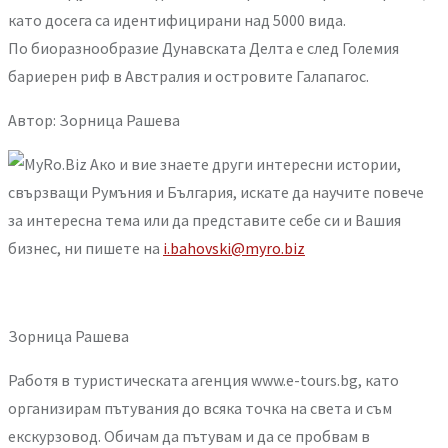
като досега са идентифицирани над 5000 вида.
По биоразнообразие Дунавската Делта е след Големия
бариерен риф в Австралия и островите Галапагос.
Автор: Зорница Рашева
Ако и вие знаете други интересни истории,
свързващи Румъния и България, искате да научите повече
за интересна тема или да представите себе си и Вашия
бизнес, ни пишете на
i.bahovski@myro.biz
Зорница Рашева
Работя в туристическата агенция www.e-tours.bg, като
организирам пътувания до всяка точка на света и съм
екскурзовод. Обичам да пътувам и да се пробвам в