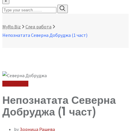
×
MyRo.Biz
След работа
Непознатата Северна Добруджа (1 част)
След работа
Непознатата Северна
Добруджа (1 част)
by
Зорница Рашева