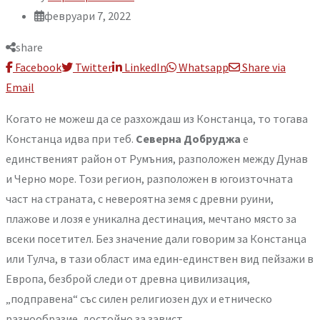
февруари 7, 2022
share
Facebook
Twitter
LinkedIn
Whatsapp
Share via
Email
Когато не можеш да се разхождаш из Констанца, то тогава
Констанца идва при теб.
Северна Добруджа
е
единственият район от Румъния, разположен между Дунав
и Черно море. Този регион, разположен в югоизточната
част на страната, с невероятна земя с древни руини,
плажове и лозя e уникална дестинация, мечтано място за
всеки посетител. Без значение дали говорим за Констанца
или Тулча, в тази област има един-единствен вид пейзажи в
Европа, безброй следи от древна цивилизация,
„подправена“ със силен религиозен дух и етническо
разнообразие, достойно за завист.