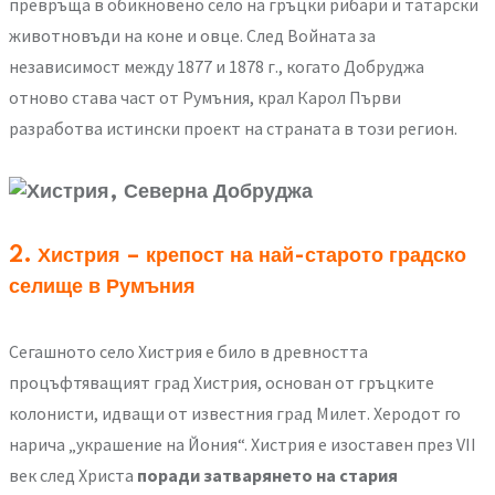
превръща в обикновено село на гръцки рибари и татарски
животновъди на коне и овце. След Войната за
независимост между 1877 и 1878 г., когато Добруджа
отново става част от Румъния, крал Карол Първи
разработва истински проект на страната в този регион.
2. Хистрия – крепост на най-старото градско
селище в Румъния
Сегашното село Хистрия е било в древността
процъфтяващият град Хистрия, основан от гръцките
колонисти, идващи от известния град Милет. Херодот го
нарича „украшение на Йония“. Хистрия е изоставен през VII
век след Христа
поради затварянето на стария