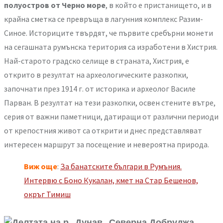
полуостров от Черно море
, в който е пристанището, и в
крайна сметка се превръща в лагунния комплекс Разим-
Синое. Историците твърдят, че първите сребърни монети
на сегашната румънска територия са изработени в Хистрия.
Най-старото градско селище в страната, Хистрия, е
открито в резултат на археологическите разкопки,
започнати през 1914 г. от историка и археолог Василе
Парван. В резултат на тези разкопки, освен стените вътре,
серия от важни паметници, датиращи от различни периоди
от крепостния живот са открити и днес представляват
интересен маршрут за посещение и невероятна природа.
Виж още
:
За банатските българи в Румъния.
Интервю с Боно Кукалан, кмет на Стар Бешенов,
окръг Тимиш