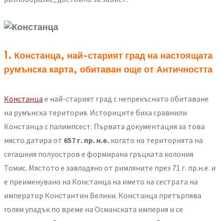
1. Констанца, най-старият град на настоящата
румънска карта, обитаван още от Античността
Констанца
е най-старият град с непрекъснато обитаване
на румънска територия. Историците биха сравнили
Констанца с палимпсест. Първата документация за това
място датира от
657
г. пр. н.е.
когато на територията на
сегашния полуостров е формирана гръцката колония
Томис. Мястото е завладяно от римляните през 71 г. пр.н.е. и
е преименувано на Констанца на името на сестрата на
император Константин Велики. Констанца претърпява
голям упадък по време на Османската империя и се