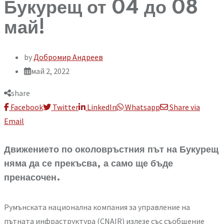
Букурещ от 04 до 08
май!
by
Добромир Андреев
май 2, 2022
share
Facebook
Twitter
LinkedIn
Whatsapp
Share via
Email
Движението по околовръстния път на Букурещ
няма да се прекъсва, а само ще бъде
пренасочен.
Румънската национална компания за управление на
пътната инфраструктура (CNAIR) излезе със съобщение