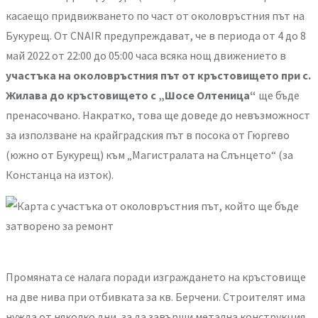
касаещо придвижването по част от околовръстния път на
Букурещ. От CNAIR предупреждават, че в периода от 4 до 8
май 2022 от 22:00 до 05:00 часа всяка нощ движението в
участъка на околовръстния път от кръстовището при с.
Жилава до кръстовището с „Шосе Олтеница“
ще бъде
пренасочвано. Накратко, това ще доведе до невъзможност
за използване на крайградския път в посока от Гюргево
(южно от Букурещ) към „Магистралата на Слънцето“ (за
Констанца на изток).
Промяната се налага поради изграждането на кръстовище
на две нива при отбивката за кв. Берчени. Строителят има
нужда от няколко дни, за да завърши метална конструкция,