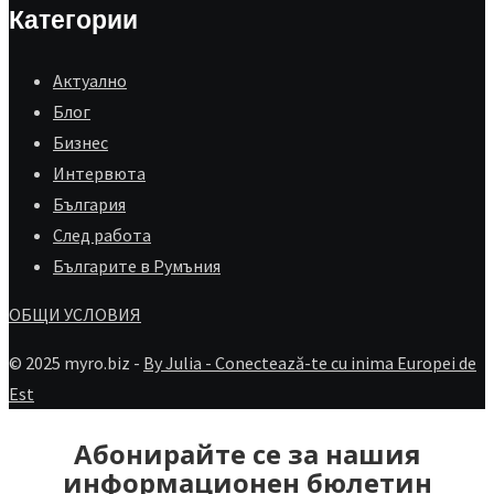
Категории
Aктуално
Блог
Бизнес
Интервюта
България
След работа
Българите в Румъния
ОБЩИ УСЛОВИЯ
© 2025 myro.biz -
By Julia - Conectează-te cu inima Europei de
Est
Абонирайте се за нашия
информационен бюлетин