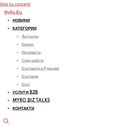
Skip to content
MyRo.Biz
НОВИНИ
КАТЕГОРИИ
Aктуално
Бизнес
Интервюта
След работа
Българите в Румъния
България
Блог
УСЛУГИ B2B
MYRO.BIZ TALKS
КОНТАКТИ