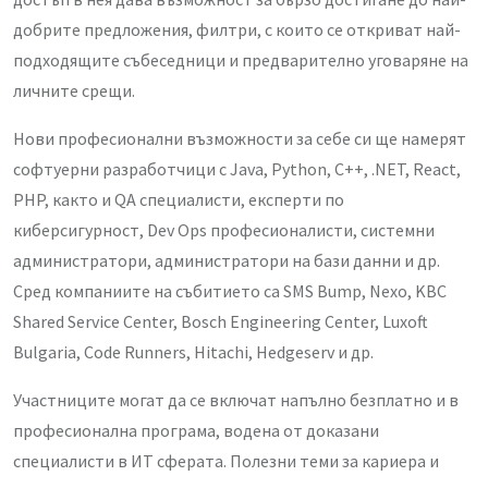
добрите предложения, филтри, с които се откриват най-
подходящите събеседници и предварително уговаряне на
личните срещи.
Нови професионални възможности за себе си ще намерят
софтуерни разработчици с Java, Python, C++, .NET, React,
PHP, както и QA специалисти, експерти по
киберсигурност, Dev Ops професионалисти, системни
администратори, администратори на бази данни и др.
Сред компаниите на събитието са SMS Bump, Nexo, KBC
Shared Service Center, Bosch Engineering Center, Luxoft
Bulgaria, Code Runners, Hitachi, Hedgeserv и др.
Участниците могат да се включат напълно безплатно и в
професионална програма, водена от доказани
специалисти в ИТ сферата. Полезни теми за кариера и