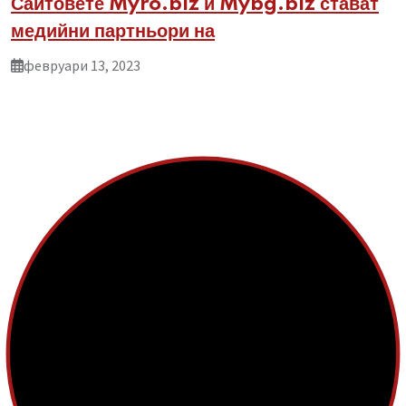
Сайтовете Myro.biz и Mybg.biz стават
медийни партньори на
февруари 13, 2023