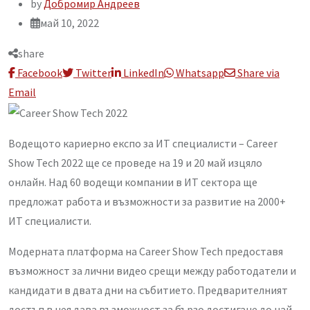
by
Добромир Андреев
май 10, 2022
share
Facebook
Twitter
LinkedIn
Whatsapp
Share via
Email
Водещото кариерно експо за ИТ специалисти –
Career
Show Tech 2022
ще се проведе на 19 и 20 май изцяло
онлайн. Над 60 водещи компании в ИТ сектора ще
предложат работа и възможности за развитие на 2000+
ИТ специалисти.
Модерната платформа на Career Show Tech предоставя
възможност за лични видео срещи между работодатели и
кандидати в двата дни на събитието. Предварителният
достъп в нея дава възможност за бързо достигане до най-