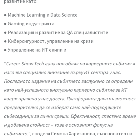
развитие като:
● Machine Learning и Data Science
● Gaming индустрията
● Реализация и развитие за QA специалистите
● Киберсигурност, управление на кризи
● Управление на ИТ екипи и
“
Career Show Tech дава нов облик на кариерните събития и
насочва специално внимание върху ИТ сектора у нас.
Последното издание на събитието заслужено се определи
като най-успешното виртуално кариерно събитие за ИТ
кадри правено у нас досега. Платформата дава възможност
предварително да се изберат само най-подходящите
събеседници за лични срещи. Ефективност, спестено време
и добавена стойност – това е основният фокус на
събитието.
”, споделя
Симона Харизанова
, съосновател на