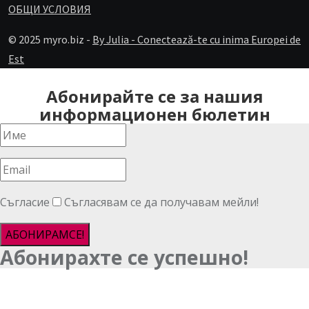
ОБЩИ УСЛОВИЯ
© 2025 myro.biz -
By Julia - Conectează-te cu inima Europei de
Est
Абонирайте се за нашия
информационен бюлетин
Съгласие
Съгласявам се да получавам мейли!
АБОНИРАМСЕ!
Абонирахте се успешно!