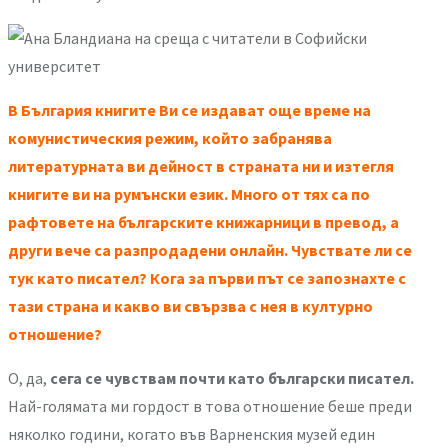
В България книгите Ви се издават още време на
комунистическия режим, който забранява
литературната ви дейност в страната ни и изтегля
книгите ви на румънски език. Много от тях са по
рафтовете на българските книжарници в превод, а
други вече са разпродадени онлайн. Чувствате ли се
тук като писател? Кога за първи път се запознахте с
тази страна и какво ви свързва с нея в културно
отношение?
О, да,
сега се чувствам почти като български писател.
Най-голямата ми гордост в това отношение беше преди
няколко години, когато във Варненския музей един