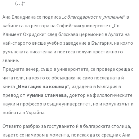
(…)“
Ана Бландиана се подписа „
с благодарност и умиление
“ в
кабинета на ректора на Софийския университет „Св.
Климент Охридски“ след бляскава церемония в Аулата на
най-старото висше учебно заведение в България, на която
румънската писателка и поетеса получи престижното
звание.
Предната вечер, също в университета, се проведе среща с
читатели, на която се обсъждаха не само последната ѝ
книга „
Имитация на кошмар
“, издадена в България в
превод от
Румяна Станчева,
доктор на филологическите
науки и професор в същия университет, но и комунизмът и
войната в Украйна.
Откакто разбрах за гостуването ѝ в българската столица,
където се намирам в момента, поисках да се срещна с Ана