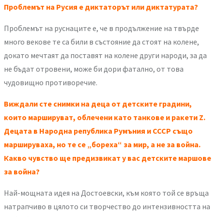
Проблемът на Русия е диктаторът или диктатурата?
Проблемът на руснаците е, че в продължение на твърде
много векове те са били в състояние да стоят на колене,
докато мечтаят да поставят на колене други народи, за да
не бъдат отровени, може би дори фатално, от това
чудовищно противоречие.
Виждали сте снимки на деца от детските градини,
които маршируват, облечени като танкове и ракети Z.
Децата в Народна република Румъния и СССР също
маршируваха, но те се „бореха“ за мир, а не за война.
Какво чувство ще предизвикат у вас детските маршове
за война?
Най-мощната идея на Достоевски, към която той се връща
натрапчиво в цялото си творчество до интензивността на