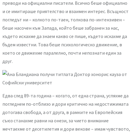
преводи на официални писатели. Всичко беше официално
и се имитираше приятелство и взаимен интерес. Всъщност
погледът ни – колкото по-таен, толкова по-интензивен –
беше насочен към Запада, който беше забранен за нас,
където искахме да знаем какво се пише, където искахме да
бъдем известни. Това беше психологическо движение, в
което се движехме паралелно, почти непознати един за
друг.
Едва след 89-та година – когато, от една страна, успяхме да
погледнем по-отблизо и дори критично на недостижимата
дотогава свобода, а от друга, в рамките на Европейския
съюз станахме равни на онези, за чието внимание
мечтаехме от десетилетия и дори векове – имам чувството,