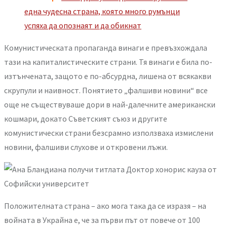
една чудесна страна, която много румънци
успяха да опознаят и да обикнат
Комунистическата пропаганда винаги е превъзхождала
тази на капиталистическите страни. Тя винаги е била по-
изтънчената, защото е по-абсурдна, лишена от всякакви
скрупули и наивност. Понятието „фалшиви новини“ все
още не съществуваше дори в най-далечните американски
кошмари, докато Съветският съюз и другите
комунистически страни безсрамно използваха измислени
новини, фалшиви слухове и откровени лъжи.
Положителната страна – ако мога така да се изразя – на
войната в Украйна е, че за първи път от повече от 100