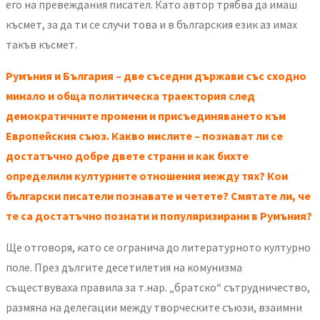
его на превеждания писател. Като автор трябва да имаш
късмет, за да ти се случи това и в българския език аз имах
такъв късмет.
Румъния и България – две съседни държави със сходно
минало и обща политическа траектория след
демократичните промени и присъединяването към
Европейския съюз. Какво мислите – познават ли се
достатъчно добре двете страни и как бихте
определили културните отношения между тях? Кои
български писатели познавате и четете? Смятате ли, че
те са достатъчно познати и популяризирани в Румъния?
Ще отговоря, като се огранича до литературното културно
поле. През дългите десетилетия на комунизма
съществуваха правила за т.нар. „братско“ сътрудничество,
размяна на делегации между творческите съюзи, взаимни