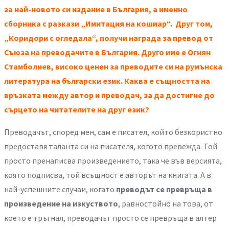
за най-новото си издание в България, а именно
сборника с разкази „Имитация на кошмар“. Друг том,
„Коридори с огледала“, получи награда за превод от
Съюза на преводачите в България. Друго име е Огнян
Стамболиев, високо ценен за преводите си на румънска
литература на български език. Каква е същността на
връзката между автор и преводач, за да достигне до
сърцето на читателите на друг език?
Преводачът, според мен, сам е писател, който безкористно
предоставя таланта си на писателя, когото превежда. Той
просто пренаписва произведението, така че във версията,
която подписва, той всъщност е авторът на книгата. А в
най-успешните случаи, когато
преводът се превръща в
произведение на изкуството
, равностойно на това, от
което е тръгнал, преводачът просто се превръща в алтер