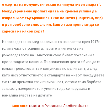
е жертва на комунистическия манипулативен апарат“.
Междувременно пропагандата на Кремъл успява да
изпразни от съдържание някои понятия (нацизъм, мир)
и да преобърне смисъла им. Защо тази пропаганда се
харесва на някои хора?
Непосредствено след завземането на властта през 1917г.
голяма част от усилията, парите и интелекта на
ръководството на Съветския съюз биват похарчени в
пропагандната машина. Първоначално целта е била да се
изнасят революцията и комунизма по целия свят, а след
като несъответствието в стандарта на живот между двете
системи премахна тази възможност, остана само борбата
за власт, намерението и умението да се нарушава и
намалява властта на другите.
Виж още
:
гл.ас. д-р Руксандра Ламбру: Имате