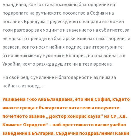
Бландиана, което стана възможно благодарение на
подкрепата на румънското посолство в София и на
посланик Брандуша Предеску, която направи възможен
този разговор за емоциите и значението на събитието, за
не малкото преводи на български език на стихотворения и
разкази, които носят нейния подпис, за литературните
отношения между Румъния и България, но и за войната в
Украйна, която разяжда душите ни в тези времена.
На свой ред, с умиление и благодарност и аз пиша за
нейната изповед…
Уважаема г-жо Ана Бландиана, ето ни в София, където
имахте среща с българските читатели и получихте
почетното звание „Доктор хонорис кауза“ на СУ „Св.
Климент Охридски“ – най-престижното висше учебно
заведение в България. Сърдечни поздравления! Какви