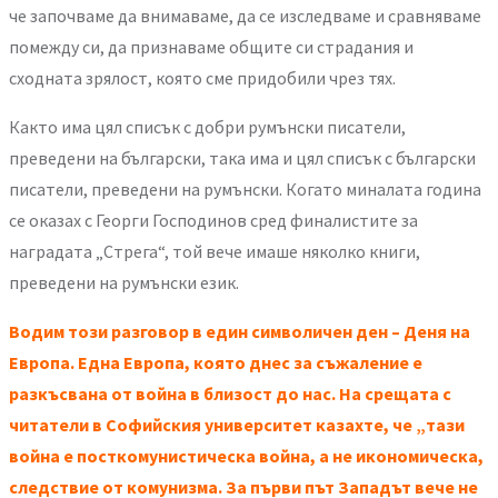
че започваме да внимаваме, да се изследваме и сравняваме
помежду си, да признаваме общите си страдания и
сходната зрялост, която сме придобили чрез тях.
Както има цял списък с добри румънски писатели,
преведени на български, така има и цял списък с български
писатели, преведени на румънски. Когато миналата година
се оказах с Георги Господинов сред финалистите за
наградата „Стрега“, той вече имаше няколко книги,
преведени на румънски език.
Водим този разговор в един символичен ден – Деня на
Европа. Една Европа, която днес за съжаление е
разкъсвана от война в близост до нас. На срещата с
читатели в Софийския университет казахте, че „тази
война е посткомунистическа война, а не икономическа,
следствие от комунизма. За първи път Западът вече не