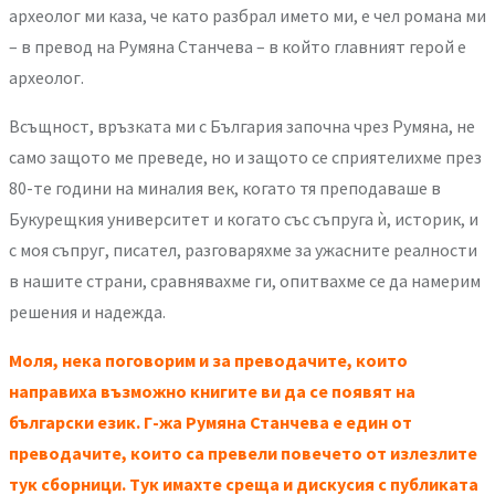
археолог ми каза, че като разбрал името ми, е чел романа ми
– в превод на Румяна Станчева – в който главният герой е
археолог.
Всъщност, връзката ми с България започна чрез Румяна, не
само защото ме преведе, но и защото се сприятелихме през
80-те години на миналия век, когато тя преподаваше в
Букурещкия университет и когато със съпруга ѝ, историк, и
с моя съпруг, писател, разговаряхме за ужасните реалности
в нашите страни, сравнявахме ги, опитвахме се да намерим
решения и надежда.
Моля, нека поговорим и за преводачите, които
направиха възможно книгите ви да се появят на
български език. Г-жа Румяна Станчева е един от
преводачите, които са превели повечето от излезлите
тук сборници. Тук имахте среща и дискусия с публиката