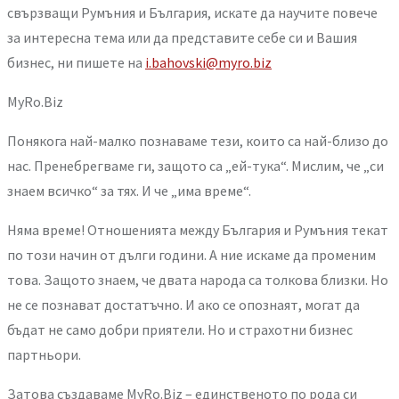
свързващи Румъния и България, искате да научите повече
за интересна тема или да представите себе си и Вашия
бизнес, ни пишете на
i.bahovski@myro.biz
MyRo.Biz
Понякога най-малко познаваме тези, които са най-близо до
нас. Пренебрегваме ги, защото са „ей-тука“. Мислим, че „си
знаем всичко“ за тях. И че „има време“.
Няма време! Отношенията между България и Румъния текат
по този начин от дълги години. А ние искаме да променим
това. Защото знаем, че двата народа са толкова близки. Но
не се познават достатъчно. И ако се опознаят, могат да
бъдат не само добри приятели. Но и страхотни бизнес
партньори.
Затова създаваме MyRo.Biz – единственото по рода си