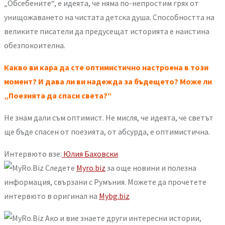
„Обсебените“, е идеята, че няма по-непростим грях от
унищожаването на чистата детска душа. Способността на
великите писатели да предусещат историята е наистина
обезпокоителна.
Какво ви кара да сте оптимистично настроена в този
момент? И дава ли ви надежда за бъдещето? Може ли
„Поезията да спаси света?“
Не знам дали съм оптимист. Не мисля, че идеята, че светът
ще бъде спасен от поезията, от абсурда, е оптимистична.
Интервюто взе:
Юлия Баховски
Следете
Myro.biz
за още новини и полезна
информация, свързани с Румъния. Можете да прочетете
интервюто в оригинал на
Mybg.biz
Ако и вие знаете други интересни истории,