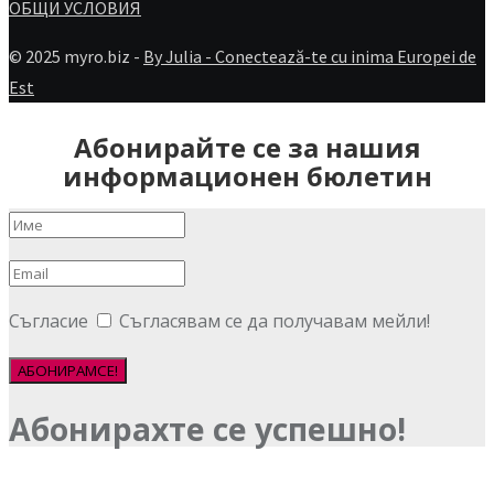
ОБЩИ УСЛОВИЯ
© 2025 myro.biz -
By Julia - Conectează-te cu inima Europei de
Est
Абонирайте се за нашия
информационен бюлетин
Съгласие
Съгласявам се да получавам мейли!
АБОНИРАМСЕ!
Абонирахте се успешно!