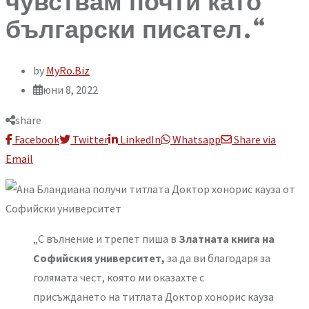
чувствам почти като
български писател.“
by
MyRo.Biz
юни 8, 2022
share
Facebook
Twitter
LinkedIn
Whatsapp
Share via
Email
„С вълнение и трепет пиша в
Златната книга на
Софийския университет,
за да ви благодаря за
голямата чест, която ми оказахте с
присъждането на титлата Доктор хонорис кауза