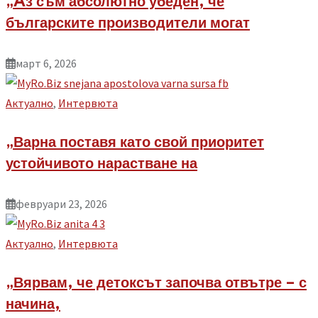
„Aз съм абсолютно убеден, че
българските производители могат
март 6, 2026
Aктуално
,
Интервюта
„Варна поставя като свой приоритет
устойчивото нарастване на
февруари 23, 2026
Aктуално
,
Интервюта
„Вярвам, че детоксът започва отвътре – с
начина,