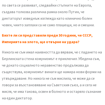
по света се развиват, следвайки стъпките на Европа,
създава толкова различна рамка около Путин, че
диктаторът изведнъж изглежда като клинично болен
човек, чиито заплахи са не само плашещи, но и смешни.
Бихте ли си представили преди 30 години, че СССР,
Империята на злото, ще отвърне на удара?
Никога не съм имал наивността да вярвам, че с падането на
Берлинската стена комунизмът е приключил. Убедена съм,
че докато социалното неравенство продължава да
съществува, комунизмът винаги ще намира нови форми на
утвърждаване. Но никога не съм мислила, че може да се
говори за възстановяване на Съветския съюз, а и сега не
мисля, че има такова, освен в болното и остаряло съзнание
на един диктатор.