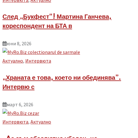
След „Букфест“! Мартина Ганчева,
кореспондент на БТА в
юни 8, 2026
Aктуално
,
Интервюта
„Храната е това, което ни обединява”.
Интервю с
март 6, 2026
Интервюта
,
Aктуално