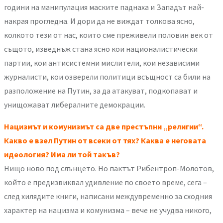
години на манипулация маските паднаха и Западът най-
накрая прогледна. И дори да не виждат толкова ясно,
колкото тези от нас, които сме преживели половин век от
същото, изведнъж стана ясно кои националистически
партии, кои антисистемни мислители, кои независими
журналисти, кои озверели политици всъщност са били на
разположение на Путин, за да атакуват, подкопават и
унищожават либералните демокрации.
Нацизмът и комунизмът са две престъпни „религии“.
Какво е взел Путин от всеки от тях? Каква е неговата
идеология? Има ли той такъв?
Нищо ново под слънцето. Но пактът Рибентроп-Молотов,
който е предизвиквал удивление по своето време, сега –
след хилядите книги, написани междувременно за сходния
характер на нацизма и комунизма – вече не учудва никого,