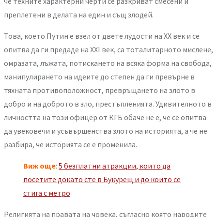
че техните характерни черти се разкриват смесени и
преплетени в делата на един и същ злодей.
Това, което Путин е взел от двете лудости на ХХ век и се
опитва да ги предаде на ХХI век, са тоталитарното мислене,
омразата, лъжата, потискането на всяка форма на свобода,
манипулирането на идеите до степен да ги превърне в
тяхната противоположност, превръщането на злото в
добро и на доброто в зло, престъпленията. Удивителното в
личността на този офицер от КГБ обаче не е, че се опитва
да увековечи и усъвършенства злото на историята, а че не
разбира, че историята се е променила.
Виж още
:
5 безплатни атракции, които да
посетите докато сте в Букурещ и до които се
стига с метро
Религията на правата на човека, съгласно която народите