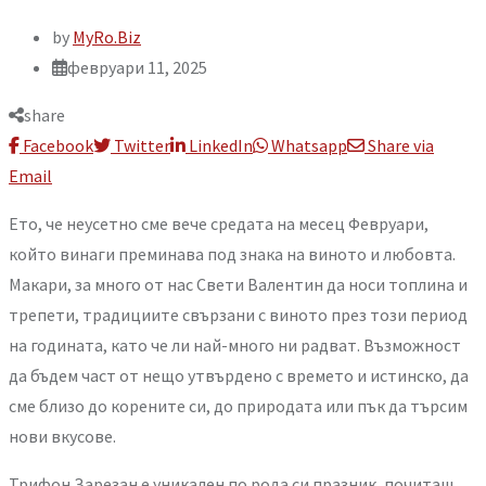
by
MyRo.Biz
февруари 11, 2025
share
Facebook
Twitter
LinkedIn
Whatsapp
Share via
Email
Ето, че неусетно сме вече средата на месец Февруари,
който винаги преминава под знака на виното и любовта.
Макари, за много от нас Свети Валентин да носи топлина и
трепети, традициите свързани с виното през този период
на годината, като че ли най-много ни радват. Възможност
да бъдем част от нещо утвърдено с времето и истинско, да
сме близо до корените си, до природата или пък да търсим
нови вкусове.
Трифон Зарезан е уникален по рода си празник, почитащ