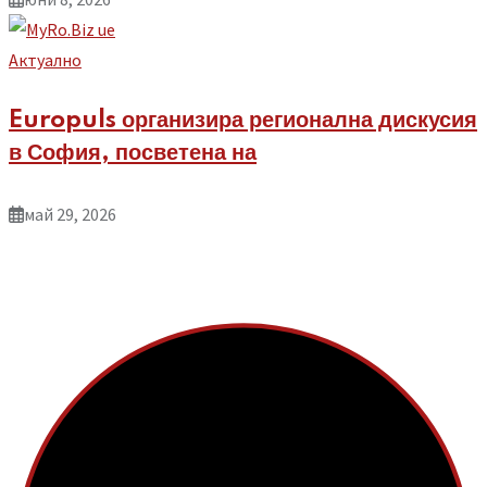
Aктуално
Europuls организира регионална дискусия
в София, посветена на
май 29, 2026