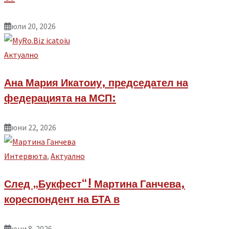
юли 20, 2026
Aктуално
Ана Мария Икатоиу, председател на
федерацията на МСП:
юни 22, 2026
Интервюта
,
Aктуално
След „Букфест“! Мартина Ганчева,
кореспондент на БТА в
юни 8, 2026