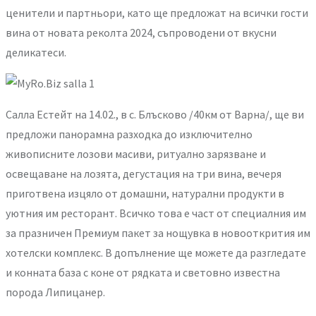
ценители и партньори, като ще предложат на всички гости
вина от новата реколта 2024, съпроводени от вкусни
деликатеси.
Салла Естейт на 14.02., в с. Блъсково /40км от Варна/, ще ви
предложи панорамна разходка до изключително
живописните лозови масиви, ритуално зарязване и
освещаване на лозята, дегустация на три вина, вечеря
приготвена изцяло от домашни, натурални продукти в
уютния им ресторант. Всичко това е част от специалния им
за празничен Премиум пакет за нощувка в новооткрития им
хотелски комплекс. В допълнение ще можете да разгледате
и конната база с коне от рядката и световно известна
порода Липицанер.