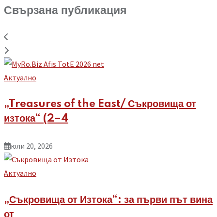
Свързана публикация
Aктуално
„Treasures of the East/ Съкровища от
изтока“ (2–4
юли 20, 2026
Aктуално
„Съкровища от Изтока“: за първи път вина
от