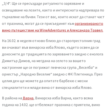
„3/4“. Ще се пресъздаде ритуалното зарязване и
освещаване на лозите, както и интересната надпревара по
търкаляне на бъчви. Тези от вас, които искат да станат част
от празника, могат да се присъединят към
организираното
вино пътешествие на WineAdventures и Александра Травел.
На 16.02. в неделя отново близо до старопрестолния град
ви очакват във винарска изба Ялово, където освен да се
докоснете до традицията по зарязването заедно с енолога
Димитър Димов, на мегдана на селото за вашето
настроение ще се погрижат певческа група „Веселба“ и
оркестър „Народно Веселие“ заедно с ФК Плетеница. През
целия ден ще можете да опитате барбекю с месни
специалитети и млади вина от винарска изба Ялово.
В района на
Варна
, Винарска изба Варна, както всяка
година на 14.02. ще отбележат празника с приятели, вино