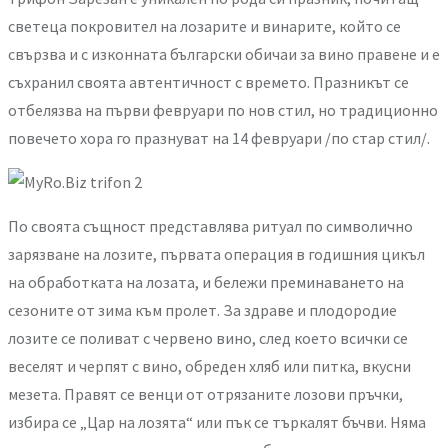
светеца покровител на лозарите и винарите, който се
свързва и с изконната български обичаи за вино правене и е
съхранил своята автентичност с времето. Празникът се
отбелязва на първи февруари по нов стил, но традиционно
повечето хора го празнуват на 14 февруари /по стар стил/.
По своята същност представлява ритуал по символично
зарязване на лозите, първата операция в годишния цикъл
на обработката на лозата, и бележи преминаването на
сезоните от зима към пролет. За здраве и плодородие
лозите се поливат с червено вино, след което всички се
веселят и черпят с вино, обреден хляб или питка, вкусни
мезета. Правят се венци от отрязаните лозови пръчки,
избира се „Цар на лозята“ или пък се търкалят бъчви. Няма