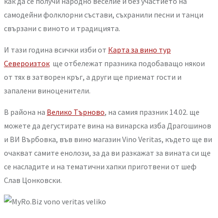
как да се получи народно веселие и без участието на
самодейни фолклорни състави, съхранили песни и танци
свързани с виното и традицията.
И тази година всички изби от
Карта за вино тур
Североизток
ще отбележат празника подобаващо някои
от тях в затворен кръг, а други ще приемат гости и
запалени виноценители.
В района на
Велико Търново
, на самия празник 14.02. ще
можете да дегустирате вина на винарска изба Драгошинов
и ВИ Върбовка, във вино магазин Vino Veritas, където ще ви
очакват самите енолози, за да ви разкажат за вината си ще
се насладите и на тематични хапки приготвени от шеф
Слав Цонковски.