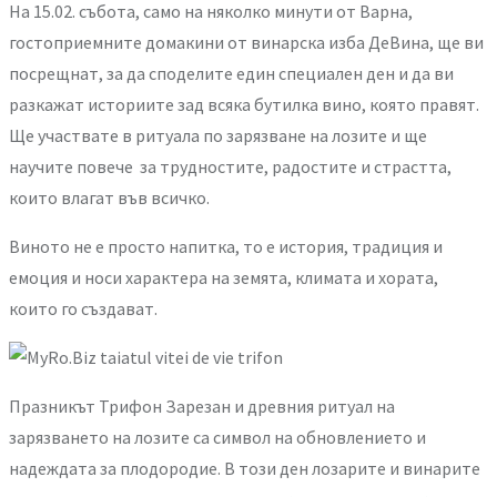
На 15.02. събота, само на няколко минути от Варна,
гостоприемните домакини от винарска изба ДеВина, ще ви
посрещнат, за да споделите един специален ден и да ви
разкажат историите зад всяка бутилка вино, която правят.
Ще участвате в ритуала по зарязване на лозите и ще
научите повече за трудностите, радостите и страстта,
които влагат във всичко.
Виното не е просто напитка, то е история, традиция и
емоция и носи характера на земята, климата и хората,
които го създават.
Празникът Трифон Зарезан и древния ритуал на
зарязването на лозите са символ на обновлението и
надеждата за плодородие. В този ден лозарите и винарите