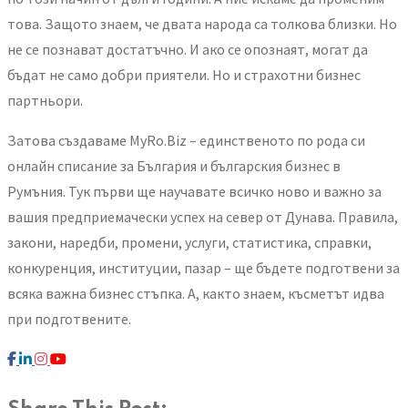
това. Защото знаем, че двата народа са толкова близки. Но
не се познават достатъчно. И ако се опознаят, могат да
бъдат не само добри приятели. Но и страхотни бизнес
партньори.
Затова създаваме MyRo.Biz – единственото по рода си
онлайн списание за България и българския бизнес в
Румъния. Тук първи ще научавате всичко ново и важно за
вашия предприемачески успех на север от Дунава. Правила,
закони, наредби, промени, услуги, статистика, справки,
конкуренция, институции, пазар – ще бъдете подготвени за
всяка важна бизнес стъпка. А, както знаем, късметът идва
при подготвените.