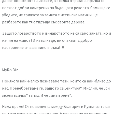
дават нов живот на лозите, а с всяка отрязана пръчка се
посяват добри намерения за бъдещата реколта. Сами ще се
убедите, че грижата за земята е истинска магия и ще
разберете как тя отвръща със своите дарове.
Защото лозарството и винарството не са само занаят, но и
начин на живот!
И навсякъде, ви очакват с добро
настроение и чаша вино в ръка!
🍷
MyRo.Biz
Понякога най-малко познаваме тези, които са най-близо до
нас. Пренебрегваме ги, защото са „ей-тука“. Мислим, че „си
знаем всичко“ за тях. И че „има време“.
Няма време! Отношенията между България и Румъния текат
по този начин от дълги години. А ние искаме да променим