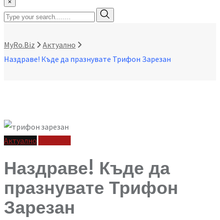
×
MyRo.Biz
Aктуално
Наздраве! Къде да празнувате Трифон Зарезан
Aктуално
България
Наздраве! Къде да
празнувате Трифон
Зарезан