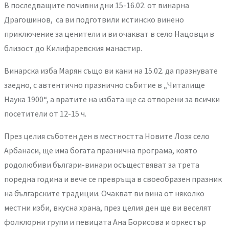
В последващите почивни дни 15-16.02. от винарна
Драгошинов, са ви подготвили истинско винено
приключение за ценители и ви очакват в село Нацовци в
близост до Килифаревския манастир.
Винарска изба Марян също ви кани
на 15.02. да празнувате
заедно, с автентично празнично събитие в „Читалище
Наука 1900“, а вратите на избата ще са отворени за всички
посетители от 12-15 ч.
През целия съботен ден в местността Новите Лозя село
Арбанаси, ще има богата празнична програма, която
родолюбиви българи-винари осъществяват за трета
поредна година и вече се превръща в своеобразен празник
на българските традиции. Очакват ви вина от няколко
местни изби, вкусна храна, през целия ден ще ви веселят
фолклорни групи и певицата Ана Борисова и оркестър