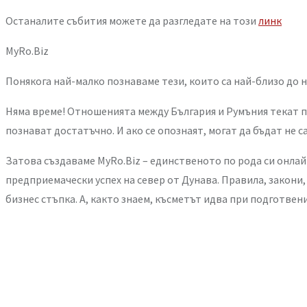
Останалите събития можете да разгледате на този
линк
MyRo.Biz
Понякога най-малко познаваме тези, които са най-близо до нас
Няма време! Отношенията между България и Румъния текат по 
познават достатъчно. И ако се опознаят, могат да бъдат не 
Затова създаваме MyRo.Biz – единственото по рода си онлайн
предприемачески успех на север от Дунава. Правила, закони,
бизнес стъпка. А, както знаем, късметът идва при подготвен