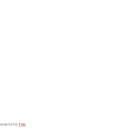
прочетете
тук
: