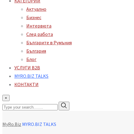
КАТЕГОРИИ
Aктуално
Бизнес
Интервюта
След работа
Българите в Румъния
България
Блог
УСЛУГИ B2B
MYRO.BIZ TALKS
КОНТАКТИ
×
MyRo.Biz
MYRO.BIZ TALKS