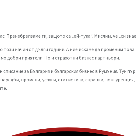
. Пренебрегваме ги, защото са „ей-тука“. Мислим, че „си знаем
този начин от дълги години. А ние искаме да променим това. 
само добри приятели. Но и страхотни бизнес партньори.
 списание за България и българския бизнес в Румъния. Тук пъ
 наредби, промени, услуги, статистика, справки, конкуренция,
ите.