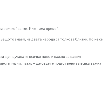
 всичко“ за тях. И че „има време“.
Защото знаем, че двата народа са толкова близки. Но не се
рви ще научавате всичко ново и важно за вашия
 институции, пазар – ще бъдете подготвени за всяка важна