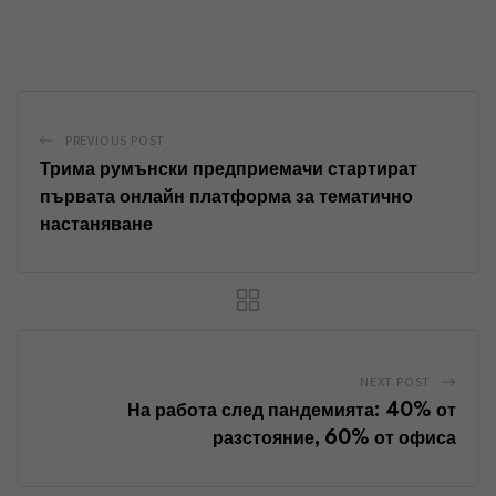
i
h
h
n
a
a
k
t
r
e
s
e
d
a
v
PREVIOUS POST
I
p
i
Трима румънски предприемачи стартират
n
p
a
първата онлайн платформа за тематично
настаняване
E
m
a
i
l
NEXT POST
На работа след пандемията: 40% от
разстояние, 60% от офиса