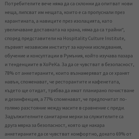
Потребителите вече няма да са склонни да опитват нови
неща, липсват им нещата, които е са пропуснали през
карантината, а навиците през изолацията, като
увеличаване доставката на храна, няма да са трайни“,
според представители на Hospitality Culture Institute,
първият независим институт за научни изследвания,
обучение и консултации в Румъния, който изучава пазара
и тенденциите в ХоРеКа. За да се чувстват в безопасност,
78% от анкетираните, които възнамеряват да се хранят
навън, споменават, че ресторантите и кафенетата,
където ще отидат, трябва да имат планирано почистване
и дезинфекция, а 77% споменават, че предпочитат по-
голямо разстояние между масите в сравнение с преди.
Задължителните санитарни мерки за служителите са
друга мярка за безопасност, която ще накара
анкетираните да се чувстват комфортно, докато 69% от