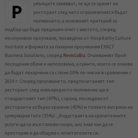
Румънците заявяват, че ще се хранят на
k
t
r
ресторант след като ограниченията бъдат
e
s
e
премахнати, а основният критерий за
d
a
v
подбор ще бъде предишен опит с мястото, според
I
p
i
ексклузивно проучване, проведено от Hospitality Culture
n
p
a
Institute и фирмата за пазарни проучвания EXACT
E
Business Solutions, според
RevistaBiz
. Очакваният брой
m
посещения обаче е наполовина, а сумите, които се очаква
a
да бъдат похарчени са с поне 10% по-ниски в сравнение с
i
2019 г. Според проучването, предпочитаният тип
l
ресторант след извънредното положение ще е
стандартният тип (47%), с храна, последван от
ресторанти за бързо хранене (45%) и топлите витрини на
супермаркетите (35%). „Индустрията на хранителните
услуги ще се възстанови скоро, ако знае как да се
преоткрие и да общува с почитателите си.