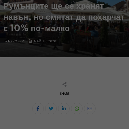
Румънците ще се хранят
навън, но смятат да похарчат
с 10% по-малко
BY
MYRO.BIZ
МАЙ 16, 2020
SHARE
L
W
S
i
h
h
n
a
a