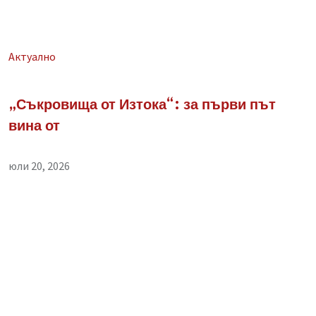
Aктуално
„Съкровища от Изтока“: за първи път
вина от
юли 20, 2026