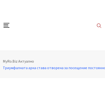
Skip
to
content
MyRo.Biz
Aктуално
Триумфалната арка става отворена за посещение постоянн