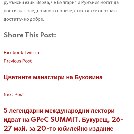
румънски език. Вярва, че България и Румъния могат да
постигнат заедно много повече, стига да се опознаят
достатъчно добре.
Share This Post:
LinkedIn
Whatsapp
Share
Facebook
Twitter
via
Previous Post
Email
Цветните манастири на Буковина
Next Post
5 легендарни международни лектори
идват на GPeC SUMMIT, Букурещ, 26-
27 май, за 20-то юбилейно издание