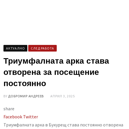
AКТУАЛНО
СЛЕД РАБОТА
Триумфалната арка става
отворена за посещение
постоянно
BY
ДОБРОМИР АНДРЕЕВ
АПРИЛ 3, 2025
share
LinkedIn
Whatsapp
Share
Facebook
Twitter
via
Триумфалната арка в Букурещ става постоянно отворена