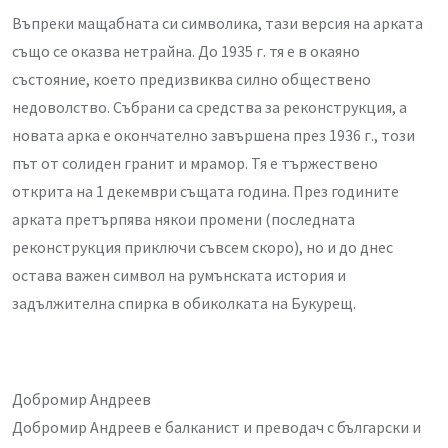
Въпреки мащабната си символика, тази версия на арката
също се оказва нетрайна. До 1935 г. тя е в окаяно
състояние, което предизвиква силно обществено
недоволство. Събрани са средства за реконструкция, а
новата арка е окончателно завършена през 1936 г., този
път от солиден гранит и мрамор. Тя е тържествено
открита на 1 декември същата година. През годините
арката претърпява някои промени (последната
реконструкция приключи съвсем скоро), но и до днес
остава важен символ на румънската история и
задължителна спирка в обиколката на Букурещ.
Добромир Андреев
Добромир Андреев е балканист и преводач с български и