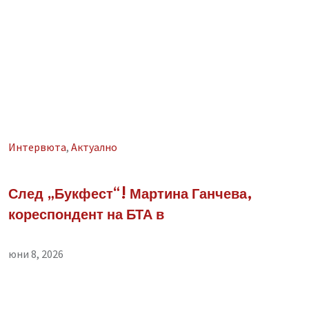
Интервюта
,
Aктуално
След „Букфест“! Мартина Ганчева,
кореспондент на БТА в
юни 8, 2026