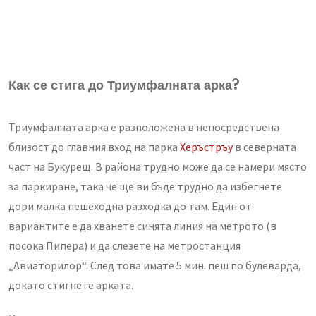
Как се стига до Триумфалната арка?
Триумфалната арка е разположена в непосредствена
близост до главния вход на парка
Херъстръу
в северната
част на Букурещ. В района трудно може да се намери място
за паркиране, така че ще ви бъде трудно да избегнете
дори малка пешеходна разходка до там. Един от
вариантите е да хванете синята линия на метрото (в
посока Пипера) и да слезете на метростанция
„Авиаторилор“. След това имате 5 мин. пеш по булеварда,
докато стигнете арката.