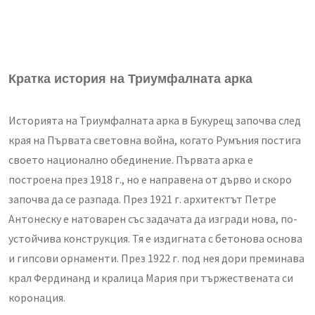
Кратка история на Триумфалната арка
Историята на Триумфалната арка в Букурещ започва след
края на Първата световна война, когато Румъния постига
своето национално обединение. Първата арка е
построена през 1918 г., но е направена от дърво и скоро
започва да се разпада. През 1921 г. архитектът Петре
Антонеску е натоварен със задачата да изгради нова, по-
устойчива конструкция. Тя е издигната с бетонова основа
и гипсови орнаменти. През 1922 г. под нея дори преминава
крал Фердинанд и кралица Мария при тържествената си
коронация.