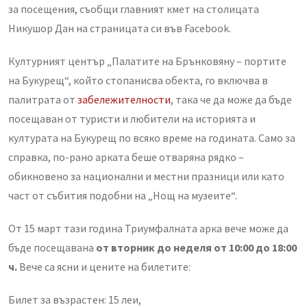
Email
за посещения, съобщи главният кмет на столицата
Никушор Дан на страницата си във Facebook.
Културният център „Палатите на Брънковяну – портите
на Букурещ“, който стопанисва обекта, го включва в
палитрата от
забележителности
, така че да може да бъде
посещаван от туристи и любители на историята и
културата на Букурещ по всяко време на годината. Само за
справка, по-рано арката беше отваряна рядко –
обикновено за национални и местни празници или като
част от събития подобни на „Нощ на музеите“.
От 15 март тази година Триумфалната арка вече може да
бъде посещавана
от вторник до неделя от 10:00 до 18:00
ч.
Вече са ясни и цените на билетите:
Билет за възрастен: 15 леи,