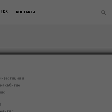
от
ALKS
КОНТАКТИ
тиции и
на събитие
нис.
а
едити с