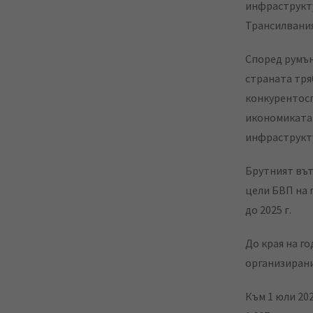
инфраструкт
Трансилвания
Според румън
страната тря
конкурентосп
икономиката 
инфраструкт
Брутният вът
цели БВП на 
до 2025 г.
До края на г
организирани
Към 1 юли 202