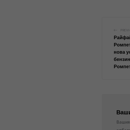
PREV
Райфай
Ромпет
нова у
бензин
Ромпе
Ваши
Вашият
отбел