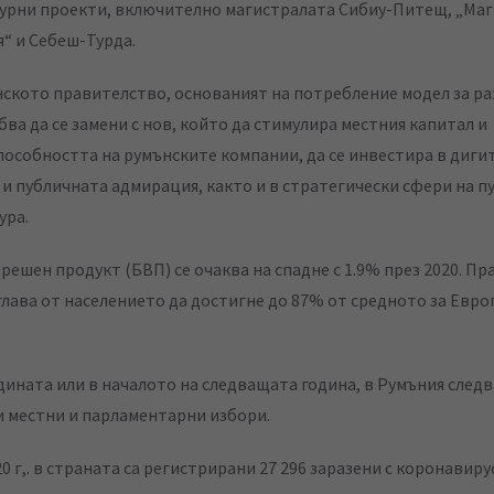
урни проекти, включително магистралата Сибиу-Питещ, „Ма
“ и Себеш-Турда.
ското правителство, основаният на потребление модел за ра
бва да се замени с нов, който да стимулира местния капитал и
особността на румънските компании, да се инвестира в диги
и публичната адмирация, както и в стратегически сфери на п
ура.
решен продукт (БВП) се очаква на спадне с 1.9% през 2020. П
глава от населението да достигне до 87% от средното за Евро
одината или в началото на следващата година, в Румъния следв
 местни и парламентарни избори.
0 г,. в страната са регистрирани 27 296 заразени с коронавирус