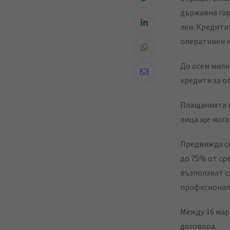
държавна гар
леи. Кредити
L
оперативен к
i
W
n
До осем мили
h
k
S
кредити за о
a
e
h
t
d
Плащанията н
a
s
I
лица ще мога
r
a
n
e
p
Предвижда се
v
p
до 75% от ср
i
възползват с
a
професионали
E
m
Между 16 март
a
договора.