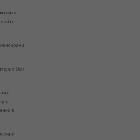
иятията,
в който
инансирани
телно Star-
.
ии в
вро.
анки в
злични