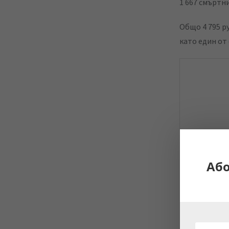
1 667 смъртни
Общo 4 795 р
като един от 
Аб