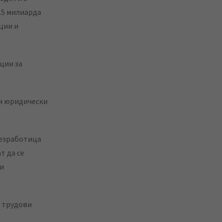
15 милиарда
ции и
.
ции за
 и юридически
безработица
т да се
ги
а трудови