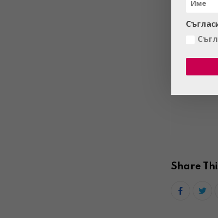
Съглас
Съгл
Share Thi