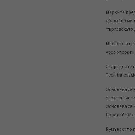
i
Мерките пред
l
общо 160 мил
търговската 
Малките и ср
чрез операти
Стартъпите с
Tech Innovat
Основава се 
стратегическ
Основава се 
Европейския 
Румънското п