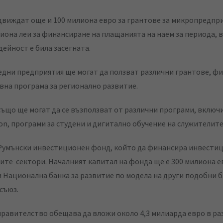
виждат още и 100 милиона евро за грантове за микропредпр
иона леи за финансиране на плащанията на наем за периода, 
дейност е била засегната.
едни предприятия ще могат да ползват различни грантове, ф
вна програма за регионално развитие.
ъщо ще могат да се възползват от различни програми, включи
ion, програми за студени и дигитално обучение на служителите
Румънски инвестиционен фонд, който да финансира инвестиц
ите сектори. Началният капитал на фонда ще е 300 милиона е
и Национална банка за развитие по модела на други подобни б
съюз.
равителство обещава да вложи около 4,3 милиарда евро в ра