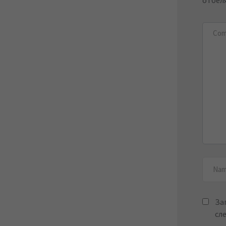
За
сл