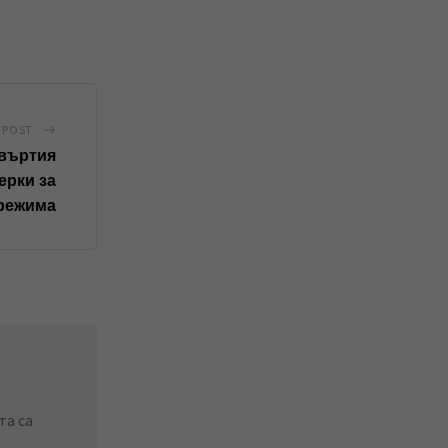
 POST
твъртия
ерки за
 режима
та са