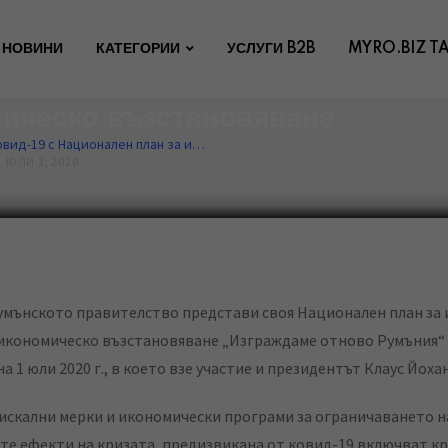
я ще се справя с последиците 
НОВИНИ
КАТЕГОРИИ
УСЛУГИ B2B
MYRO.BIZ T
19 с Национален план за инвес
ическо възстановяване
Румъния ще се справя с последиците от ковид-19 с Национален план за инвестиции и икономическо възстановяване
ЮЛИ 1, 2020
икономическо възстановяване „Изграждаме отново Румъния“ 
на 1 юли 2020 г., в което взе участие и президентът Клаус Йоха
скални мерки и икономически програми за ограничаването н
е ефекти на кризата, предизвикана от ковид-19 включват кр