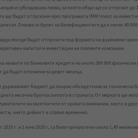
анция и субсидирана лихва, за които общо ще се отпуснат до 
те ще бъдат отпускани чрез програмата IMM Invest за инвести
апитал. Очаква се броят на бенефициентите да е около 40 000
арда леи ще бъдат отпуснати под формата на държавни гаран
перативен капитал и инвестиции на големите компании.
а лихвите по банковите кредити на около 300 000 физически
т да бъдат отложени за девет месеца.
 държавният бюджет да покрие обезщетения за техническа 
едната месечна брутна заплата в страната. От мярката ще мога
лужителите на засегнатите от кризата компании, както и дру
сти, чиято дейност е спряна временно.
 2010 г. и 1 юни 2020 г, са били прекратени около 1,49 милион