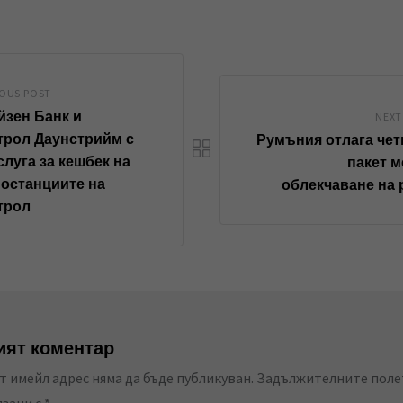
n
a
a
k
t
r
e
s
e
d
a
v
IOUS POST
I
p
i
зен Банк и
NEXT
n
p
a
рол Даунстрийм с
Румъния отлага че
слуга за кешбек на
E
пакет м
останциите на
облекчаване на
m
трол
a
i
l
ят коментар
 имейл адрес няма да бъде публикуван.
Задължителните поле
язани с
*