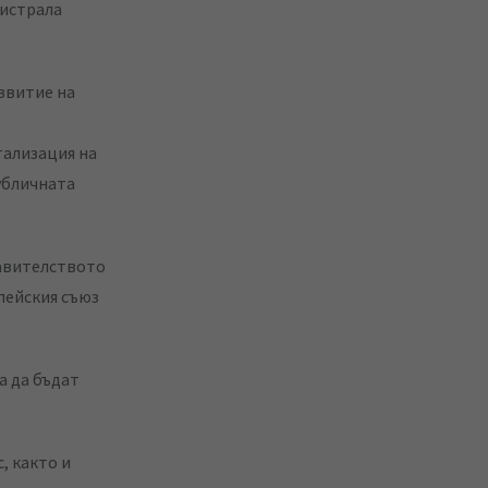
гистрала
звитие на
тализация на
убличната
равителството
пейския съюз
а да бъдат
, както и