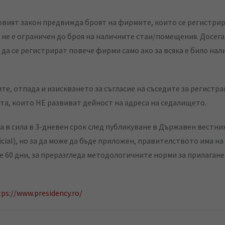
овият закон предвижда броят на фирмите, които се регистрир
а не е ограничен до броя на наличните стаи/помещения. Досега
 да се регистрират повече фирми само ако за всяка е било на
те, отпада и изискването за съгласие на съседите за регистра
та, които НЕ развиват дейност на адреса на седалището.
а в сила в 3-дневен срок след публикуване в Държавен вестни
icial), но за да може да бъде приложен, правителството има на
 60 дни, за преразгледа методологичните норми за прилагане
tps://www.presidency.ro/