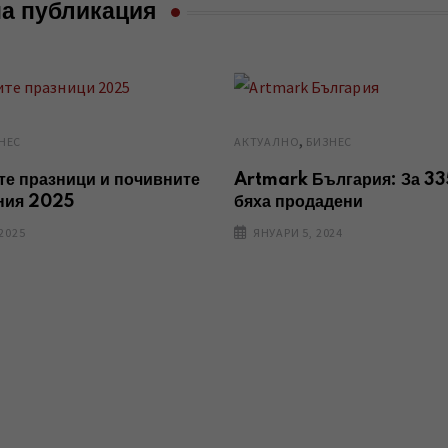
а публикация
,
НЕС
AКТУАЛНО
БИЗНЕС
е празници и почивните
Artmark България: За 33
ния 2025
бяха продадени
2025
ЯНУАРИ 5, 2024