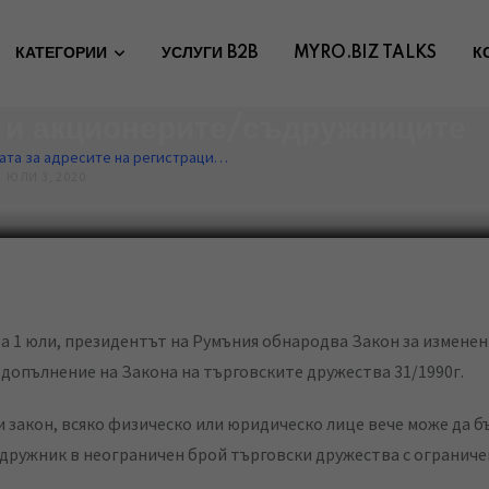
в сила закон, който променя
КАТЕГОРИИ
УСЛУГИ B2B
MYRO.BIZ TALKS
К
ата за адресите на регистрация
и акционерите/съдружниците
Влиза в сила закон, който променя правилата за адресите на регистрация на фирми и акционерите/съдружниците
ЮЛИ 3, 2020
допълнение на Закона на търговските дружества 31/1990г.
и закон, всяко физическо или юридическо лице вече може да б
дружник в неограничен брой търговски дружества с ограниче