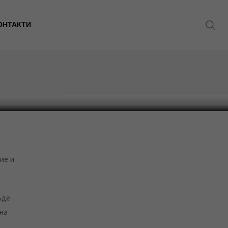
ОНТАКТИ
 на
ъде
на