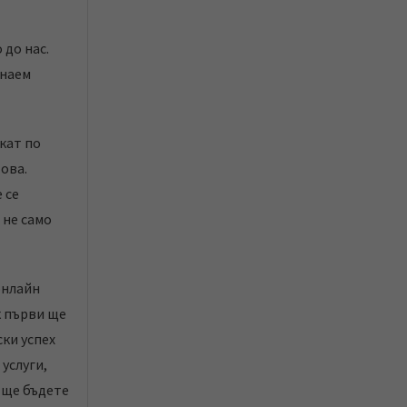
 до нас.
знаем
кат по
това.
 се
 не само
онлайн
к първи ще
ки успех
 услуги,
 ще бъдете