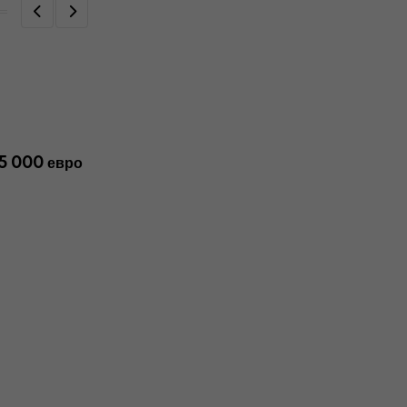
5 000 евро
,
AКТУАЛНО
БИЗНЕС
GPeC 2023 г, най-голямото събитие
за е-търговия в
АПРИЛ 25, 2023