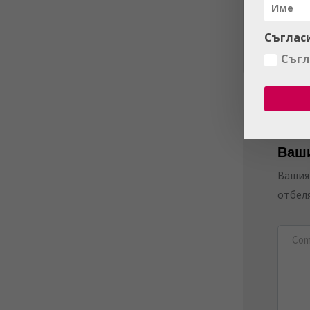
какви 
пътува
Съглас
включи
Съгл
Ваши
Вашият
отбел