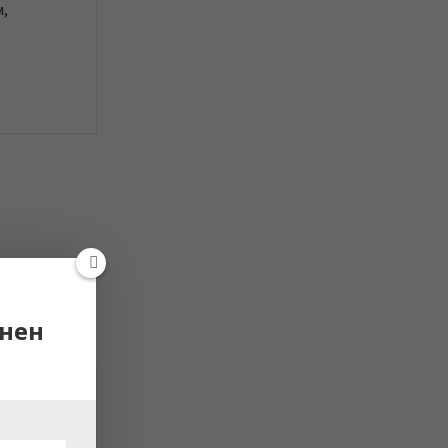
м,
нен
T POST
едставя