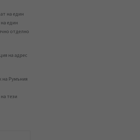
ат на един
 на един
лично отделно
ция на адрес
к на Румъния
 на тези