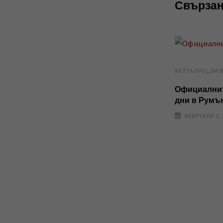
Свързан
,
AКТУАЛНО
БИЗ
Официалнит
дни в Румъ
ФЕВРУАРИ 3, 
БИЗНЕС
Сайтовете Myro.biz и Mybg.biz
стават медийни партньори на
ФЕВРУАРИ 13, 2023