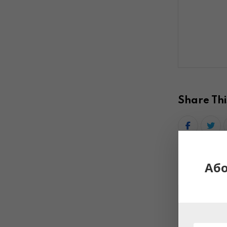
Share Thi
Аб
PREVI
Сайтът