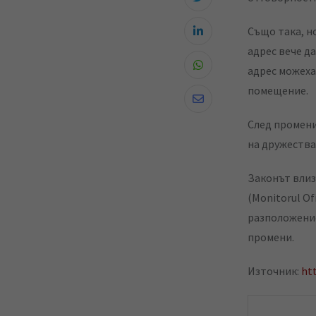
Също така, н
L
адрес вече д
i
адрес можеха
W
n
помещение.
h
k
S
a
e
След промени
h
t
d
на дружества
a
s
I
r
a
Законът влиз
n
e
p
(Monitorul Of
v
p
разположение
i
промени.
a
E
Източник:
ht
m
a