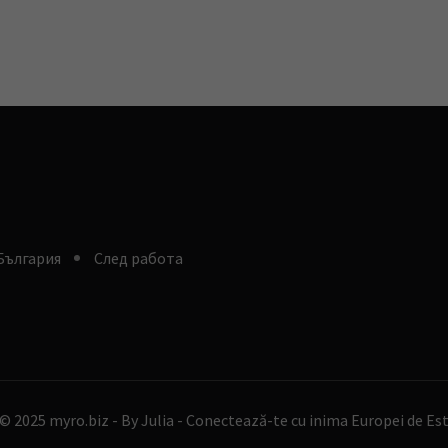
България
След работа
© 2025 myro.biz -
By Julia - Conectează-te cu inima Europei de Es