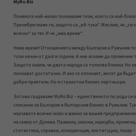
MyRo.Biz
Понякога най-малко познаваме тези, които са най-близо
Пренебрегваме ги, защото са „ей-тука“. Мислим, че „си 
всичко“ за тях. И че „има време“.
Няма време! Отношенията между България и Румъния те
този начин от дълги години. А ние искаме да променим 
Защото знаем, че двата народа са толкова близки. Но не
познават достатъчно. И ако се опознаят, могат да бъдат
добри приятели. Но и страхотни бизнес партньори.
Затова създаваме MyRo.Biz – единственото по рода си 
списание за България и българския бизнес в Румъния. Ту
научавате всичко ново и важно за вашия предприемачес
на север от Дунава. Правила, закони, наредби, промени,
статистика, справки, конкуренция, институции, пазар –