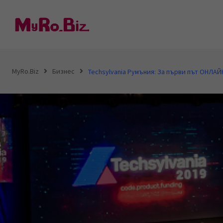
S
k
i
p
t
MyRo.Biz
Бизнес
Techsylvania Румъния: За първи път ОНЛАЙ
o
c
o
n
t
e
n
t