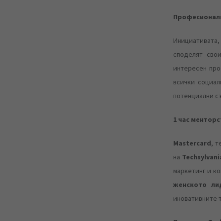
Професионалн
Инициативата,
споделят свои
интересен пр
всички социал
потенциални с
1 час ментор
Mastercard
, 
на
Techsylvani
маркетинг и ко
женското ли
иновативните т