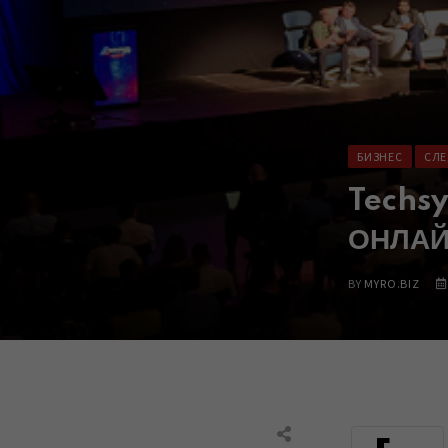
БИЗНЕС
СЛЕ
Techsy
ОНЛА
BY
MYRO.BIZ