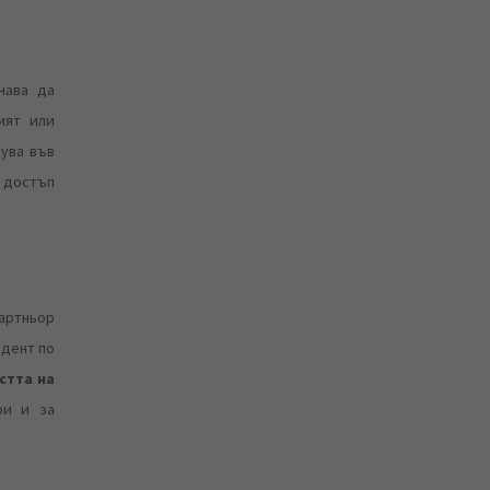
рчава да
ият или
кува във
 достъп
партньор
идент по
стта на
ри и за