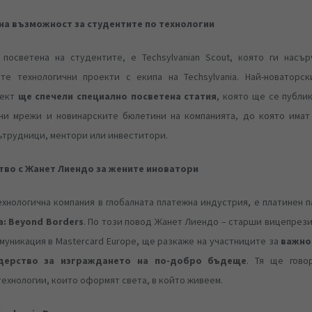
а възможност за студентите по технологии
 посветена на студентите, е Techsylvanian Scout, която ги насъ
те технологични проекти с екипа на Techsylvania. Най-новаторск
оект
ще спечели специално посветена статия
, която ще се публи
ни мрежи и новинарските бюлетини на компанията, до която имат
ътрудници, ментори или инвеститори.
ство с Жанет Лиендо за жените иноватори
технологична компания в глобалната платежна индустрия, е платинен 
a: Beyond Borders
. По този повод Жанет Лиендо – старши вицепрез
муникация в Mastercard Europe, ще разкаже на участниците за
важно
дерство за изграждането на по-добро бъдеще
. Тя ще гово
ехнологии, които оформят света, в който живеем.