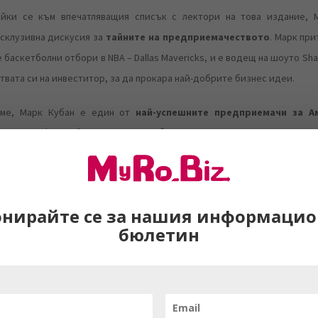
айки се към впечатляващия списък с лектори на това издание, 
ксклузивна дискусия за
тайните на предприемачеството
. Марк пр
 баскетболни отбори в NBA – Dallas Mavericks, и е водещ на шоуто Sha
твата си на инвеститор, за да прокара най-добрите бизнес идеи.
ме, Марк Кубан е един от
най-успешните предприемачи за А
ъка на Forbes. Той е основал или е бил част от много компании през ц
стниците в събитието имат уникалната възможност да научат за стъп
 бизнес, който управлява.
Основател на Nest, изобретател на iPod и съизобретател на iPhon
онирайте се за нашия информацио
продуктов директор v Adobe)
бюлетин
бащата на iPod“, ще разкрие на Techsylvania 2020 някои от
тай
одукти
.
обрети iPod-a и създаде съвместно със Стив Джобс iPhone. Той о