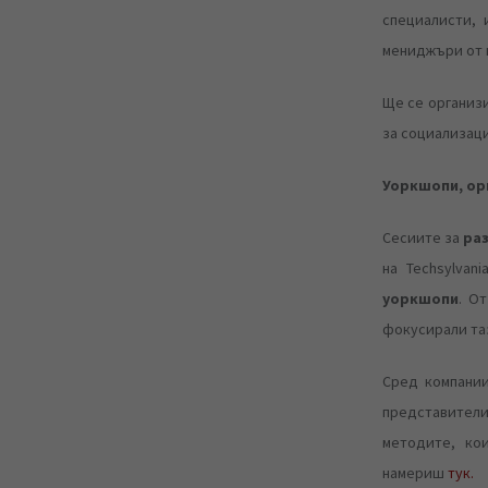
специалисти, 
мениджъри от 
Ще се организ
за социализаци
Уоркшопи, орг
Сесиите за
раз
на Techsylvan
уоркшопи
. О
фокусирали таз
Сред компаниит
представител
методите, ко
намериш
тук.