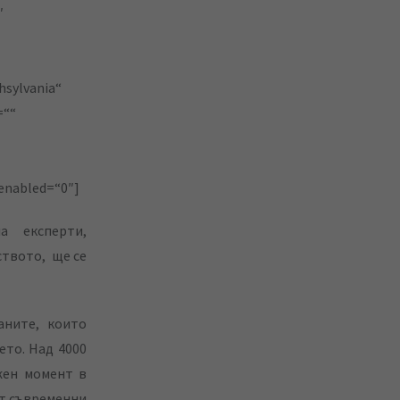
″
hsylvania“
=““
_enabled=“0″]
а експерти,
ството, ще се
аните, които
ето. Над 4000
жен момент в
ят съвременни