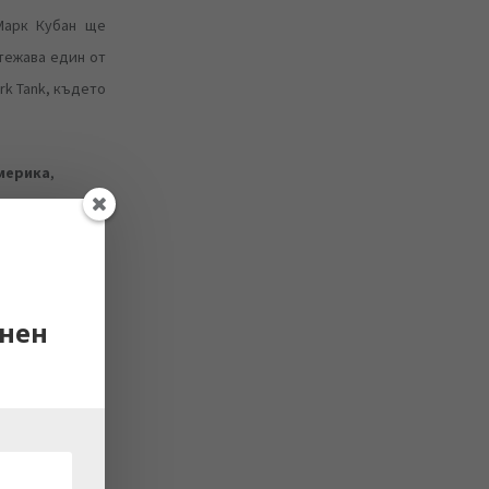
Марк Кубан ще
итежава един от
rk Tank, където
мерика
,
ялата си
ките зад
e), Скот
нен
ните на
сновава