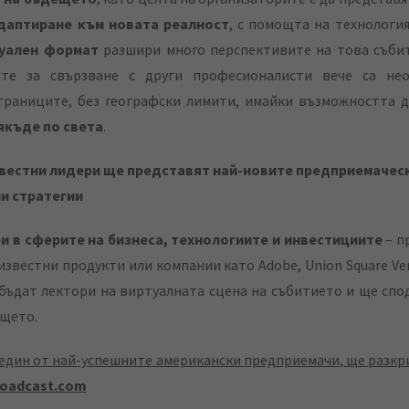
даптиране към новата реалност
, с помощта на технология
уален формат
разшири много перспективите на това събит
те за свързване с други професионалисти вече са не
границите, без географски лимити, имайки възможността д
якъде по света
.
вестни лидери ще представят най-новите предприемаческ
и стратегии
и в сферите на бизнеса, технологиите и инвестициите
– п
известни продукти или компании като Adobe, Union Square Ven
 бъдат лектори на виртуалната сцена на събитието и ще спо
ещето.
един от най-успешните американски предприемачи, ще разкр
roadcast.com