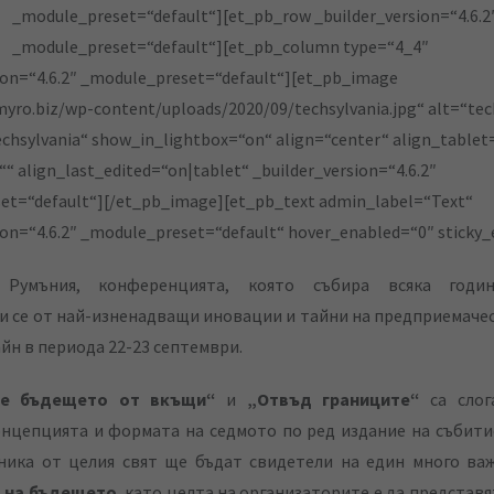
_module_preset=“default“][et_pb_row _builder_version=“4.6.2
_module_preset=“default“][et_pb_column type=“4_4″
ion=“4.6.2″ _module_preset=“default“][et_pb_image
myro.biz/wp-content/uploads/2020/09/techsylvania.jpg“ alt=“tec
echsylvania“ show_in_lightbox=“on“ align=“center“ align_tablet
“ align_last_edited=“on|tablet“ _builder_version=“4.6.2″
et=“default“][/et_pb_image][et_pb_text admin_label=“Text“
ion=“4.6.2″ _module_preset=“default“ hover_enabled=“0″ sticky
Румъния, конференцията, която събира всяка годин
 се от най-изненадващи иновации и тайни на предприемаче
йн в периода 22-23 септември.
ме бъдещето от вкъщи“
и
„Отвъд границите“
са слог
нцепцията и формата на седмото по ред издание на събити
тника от целия свят ще бъдат свидетели на един много ва
 на бъдещето
, като целта на организаторите е да представ