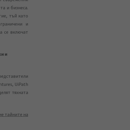
та и бизнеса.
ие, тъй като
ограничени и
а се включат
и и
редставители
tures, UiPath
делят тяхната
ие тайните на