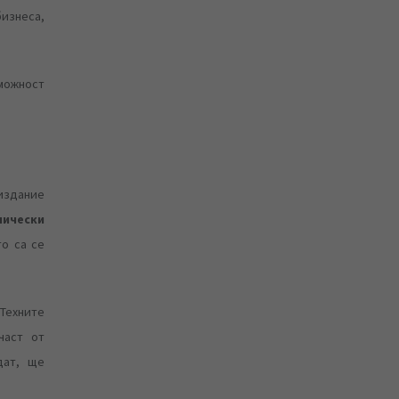
изнеса,
зможност
 издание
нически
то са се
 Техните
част от
дат, ще