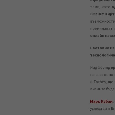
a
теми, като
а
E
Новият
вирт
m
възможности
a
преминават 
i
онлайн навс
l
Световно из
технологичн
Над 50
лидер
на световно 
и Forbes, ще
визия за бъд
Марк Кубан
,
успеха си в
B