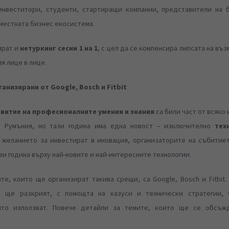
инвеститори, студенти, стартиращи компании, представители на б
местната бизнес екосистема.
ират и
нетуркинг сесии 1 на 1
, с цел да се компенсира липсата на въ
я лице в лице.
анизирани от Google, Bosch и Fitbit
витие на професионалните умения и знания
са били част от всяко
ia Румъния, но тази година има една новост – изключително
тех
т желанието за инвестират в иновация, организаторите на събитие
и година върху най-новите и най-интересните технологии.
е, които ще организират такива срещи, са Google, Bosch и Fitbit.
и ще разкрият, с помощта на казуси и технически стратегии, 
ито използват. Повече детайли за темите, които ще се обсъж