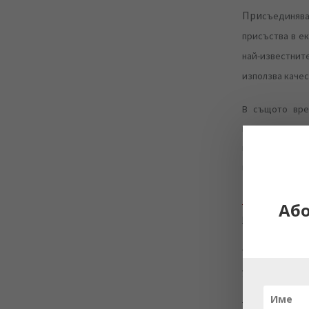
При
съединяв
присъства в е
най-известните
използва качес
В същото вре
включен в спис
кариера, а уча
процъфтяващия
Тони Фадел
(
Аб
Белски Главен 
Тони Фадел, „
успешните пр
Тони Фадел из