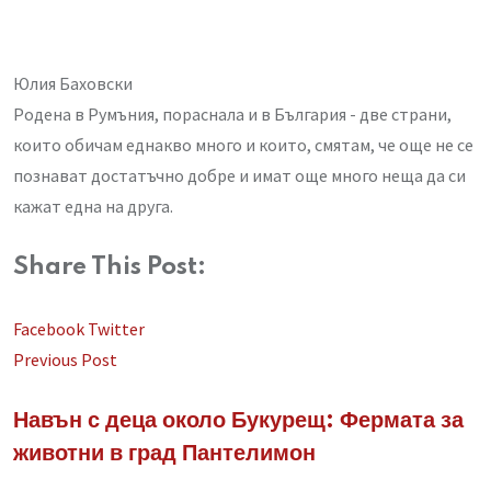
Юлия Баховски
Родена в Румъния, пораснала и в България - две страни,
които обичам еднакво много и които, смятам, че още не се
познават достатъчно добре и имат още много неща да си
кажат една на друга.
Share This Post:
LinkedIn
Whatsapp
Share
Facebook
Twitter
via
Previous Post
Email
Навън с деца около Букурещ: Фермата за
животни в град Пантелимон