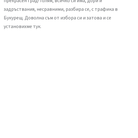
прекрасен град! Голям, всичко си има, дори и
задръствания, несравними, разбира се, с трафика в
Букурещ. Доволна съм от избора си и затова и се
установихме тук.