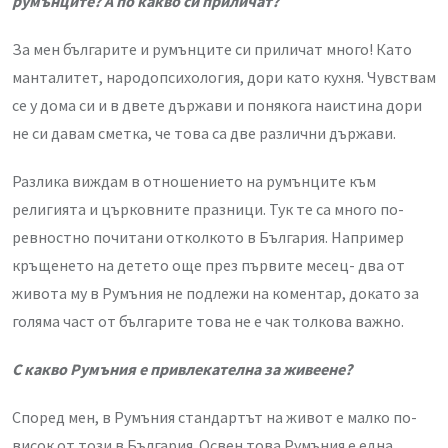
румънците? А по какво си
приличат?
За мен българите и румънците си приличат много! Като
манталитет, народопсихология, дори като кухня. Чувствам
се у дома си и в двете държави и понякога наистина дори
не си давам сметка, че това са две различни държави.
Разлика виждам в отношението на румънците към
религията и църковните празници. Тук те са много по-
ревностно почитани отколкото в България. Например
кръщенето на детето още през първите месец- два от
живота му в Румъния не подлежи на коментар, докато за
голяма част от българите това не е чак толкова важно.
С какво Румъния е привлекателна за живеене?
Според мен, в Румъния стандартът на живот е малко по-
висок от този в България. Освен това Румъния е една