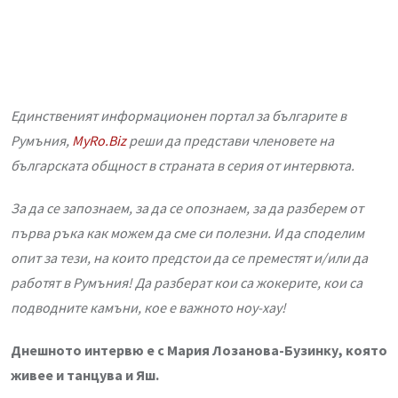
Единственият информационен портал за българите в
Румъния,
МyRo.Biz
реши да представи членовете на
българската общност в страната в серия от интервюта.
За да се запознаем, за да се опознаем, за да разберем от
първа ръка как можем да сме си полезни. И да споделим
опит за тези, на които предстои да се преместят и/или да
работят в Румъния! Да разберат кои са жокерите, кои са
подводните камъни, кое е важното ноу-хау!
Днешното интервю е с Мария Лозанова-Бузинку
, която
живее и танцува и Яш.