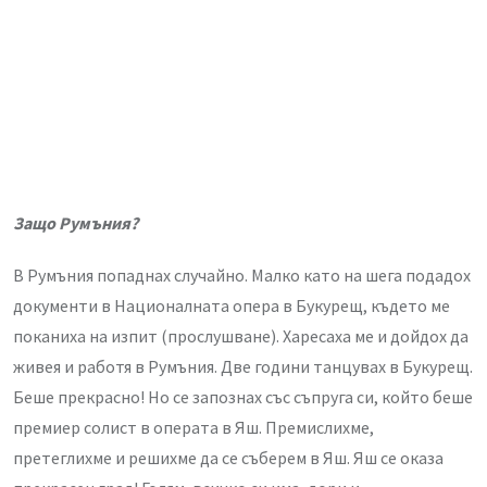
Защо Румъния?
В Румъния попаднах случайно. Малко като на шега подадох
документи в Националната опера в Букурещ, където ме
поканиха на изпит (прослушване). Харесаха ме и дойдох да
живея и работя в Румъния. Две години танцувах в Букурещ.
Беше прекрасно! Но се запознах със съпруга си, който беше
премиер солист в операта в Яш. Премислихме,
претеглихме и решихме да се съберем в Яш. Яш се оказа