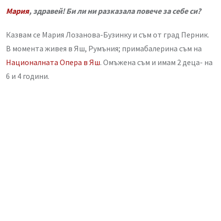
Мария
, здравей! Би ли ни разказала повече за себе си?
Казвам се Мария Лозанова-Бузинку и съм от град Перник.
В момента живея в Яш, Румъния; примабалерина съм на
Националната Опера в Яш
. Омъжена съм и имам 2 деца- на
6 и 4 години.