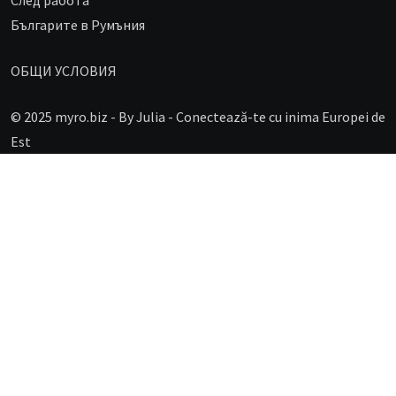
След работа
Българите в Румъния
ОБЩИ УСЛОВИЯ
© 2025 myro.biz -
By Julia - Conectează-te cu inima Europei de
Est