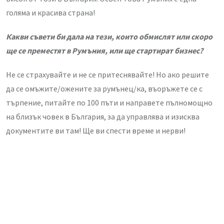
голяма и красива страна!
Какви съвети би далa на тези, които обмислят или скоро
ще се
преместят в Румъния, или ще стартират бизнес?
Не се страхувайте и не се притеснявайте! Но ако решите
да се омъжите/ожените за румънец/ка, въоръжете се с
търпение, питайте по 100 пъти и направете пълномощно
на близък човек в България, за да управлява и изисква
документите ви там! Ще ви спести време и нерви!