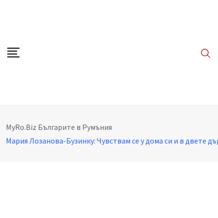
Skip
to
content
MyRo.Biz
Българите в Румъния
Мария Лозанова-Бузинку: Чувствам се у дома си и в двете д