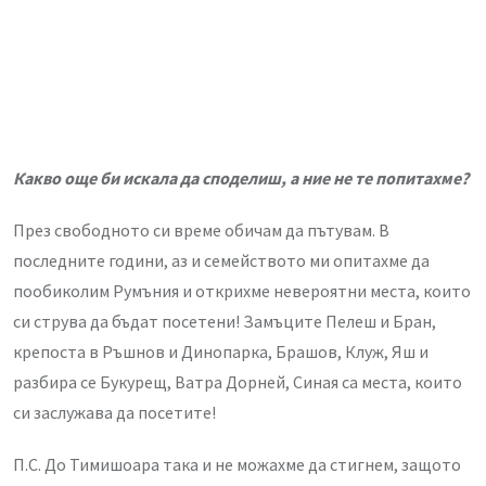
Какво още би искала да споделиш, а ние не те попитахме?
През свободното си време обичам да пътувам. В
последните години, аз и семейството ми опитахме да
пообиколим Румъния и открихме невероятни места, които
си струва да бъдат посетени! Замъците Пелеш и Бран,
крепоста в Ръшнов и Динопарка, Брашов, Клуж, Яш и
разбира се Букурещ, Ватра Дорней, Синая са места, които
си заслужава да посетите!
П.С. До Тимишоара така и не можахме да стигнем, защото