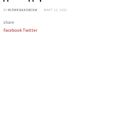
BY
ЮЛИЯ БАХОВСКИ
МАРТ 12, 2021
share
LinkedIn
Whatsapp
Share
Facebook
Twitter
via
Email