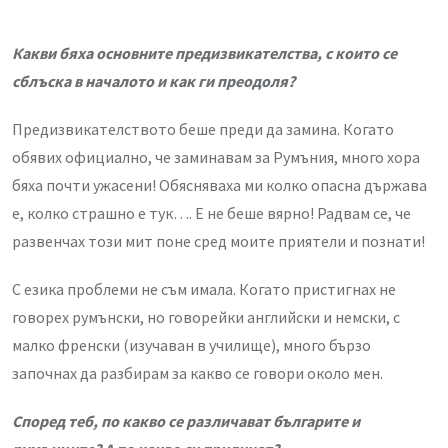
Какви бяха основните предизвикателства, с които се
сблъска в началото
и как ги преодоля?
Предизвикателството беше преди да замина. Когато
обявих официално, че заминавам за Румъния, много хора
бяха почти ужасени! Обясняваха ми колко опасна държава
е, колко страшно е тук…. Е не беше вярно! Радвам се, че
развенчах този мит поне сред моите приятели и познати!
С езика проблеми не съм имала. Когато пристигнах не
говорех румънски, но говорейки английски и немски, с
малко френски (изучаван в училище), много бързо
започнах да разбирам за какво се говори около мен.
Според теб, по какво се различават българите и