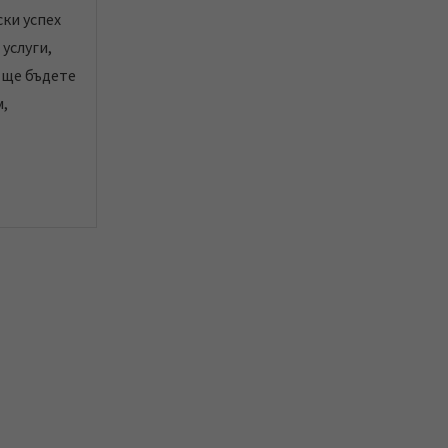
ки успех
 услуги,
 ще бъдете
м,