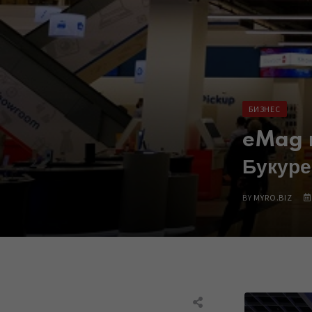
БИЗНЕС
eMag щ
Букур
BY
MYRO.BIZ