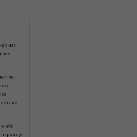
 до нас.
знаем
кат по
това.
 се
 не само
онлайн
к първи ще