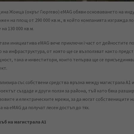
ина Жоица (окръг Гюргево) eMAG обяви основаването на инд
ожен на площ от 290 000 кв.м., в който компанията изгражда ло
на 130 000 кв.м.
 тази инициатива eMAG вече приключи i част от дейностите п
 на инфраструктура, от която ще се възползват както предс
ност, така и инвеститори, които тепърва ще се присъединяв
кт.
ализира със собствени средства връзка между магистрала А1 
роектът създаде и други ползи за района, тъй като бяха разшир
зовите и електрическите мрежи, за да могат собствениците н
а на eMAG да получат лесен достъп до тях.
хъб на магистрала А1