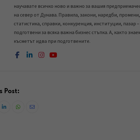
научавате всичко ново и важно за вашия предприемачес
на север от Дунава. Правила, закони, наредби, промени,
статистика, справки, конкуренция, институции, пазар –
подготвени за всяка важна бизнес стъпка. А, както знае
късметът идва при подготвените.
s Post:
L
W
S
i
h
h
n
a
a
k
t
r