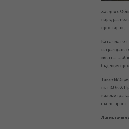
a
Заедно с Общ
E
парк, разпол
m
простиращ се 
a
i
Като част от
l
изграждането
местната общ
бъдещия прое
Така eMAG ре
път DJ 602. П
километра га
около проект
Логистичен 