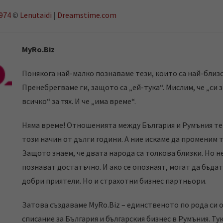
974
©
Lenutaidi
|
Dreamstime.com
MyRo.Biz
Понякога най-малко познаваме тези, които са най-близо
Пренебрегваме ги, защото са „ей-тука“. Мислим, че „си 
всичко“ за тях. И че „има време“.
Няма време! Отношенията между България и Румъния те
този начин от дълги години. А ние искаме да променим 
Защото знаем, че двата народа са толкова близки. Но не
познават достатъчно. И ако се опознаят, могат да бъдат
добри приятели. Но и страхотни бизнес партньори.
Затова създаваме MyRo.Biz – единственото по рода си 
списание за България и българския бизнес в Румъния. Ту