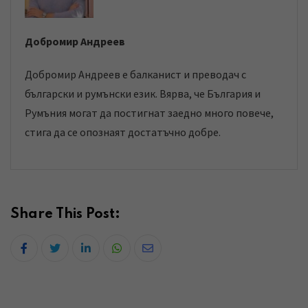
Добромир Андреев
Добромир Андреев е балканист и преводач с
български и румънски език. Вярва, че България и
Румъния могат да постигнат заедно много повече,
стига да се опознаят достатъчно добре.
Share This Post:
L
W
S
i
h
h
n
a
a