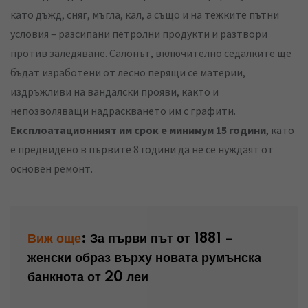
като дъжд, сняг, мъгла, кал, а също и на тежките пътни
условия – разсипани петролни продукти и разтвори
против заледяване. Салонът, включително седалките ще
бъдат изработени от лесно перящи се материи,
издръжливи на вандалски прояви, както и
непозволяващи надраскването им с графити.
Експлоатационният им срок е минимум 15 години
, като
е предвидено в първите 8 години да не се нуждаят от
основен ремонт.
Виж още
:
За първи път от 1881 –
женски образ върху новата румънска
банкнота от 20 леи