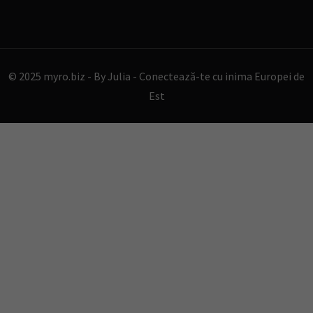
© 2025 myro.biz -
By Julia - Conectează-te cu inima Europei de
Est