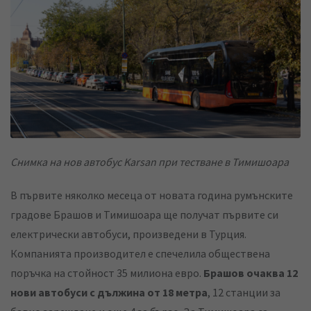
k
t
r
e
s
e
d
a
v
I
p
i
n
p
a
E
m
a
Снимка на нов автобус Karsan при тестване в Тимишоара
i
l
В първите няколко месеца от новата година румънските
градове Брашов и Тимишоара ще получат първите си
електрически автобуси, произведени в Турция.
Компанията производител е спечелила обществена
поръчка на стойност 35 милиона евро.
Брашов очаква 12
нови автобуси с дължина от 18 метра
, 12 станции за