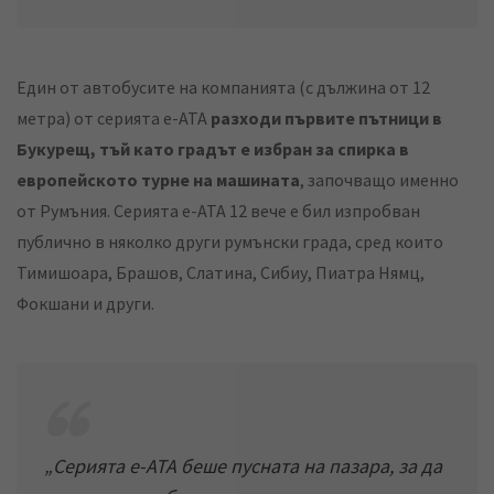
Един от автобусите на компанията (с дължина от 12
метра) от серията е-АТА
разходи първите пътници в
Букурещ, тъй като градът е избран за спирка в
европейското турне на машината
, започващо именно
от Румъния. Серията е-АТА 12 вече е бил изпробван
публично в няколко други румънски града, сред които
Тимишоара, Брашов, Слатина, Сибиу, Пиатра Нямц,
Фокшани и други.
„
Серията е-АТА беше пусната на пазара, за да