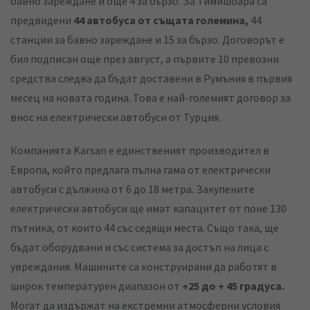
бавно зареждане и още 4 за бързо. За Тимишоара са
предвидени
44 автобуса от същата големина,
44
станции за бавно зареждане и 15 за бързо. Договорът е
бил подписан още през август, а първите 10 превозни
средства следва да бъдат доставени в Румъния в първия
месец на новата година. Това е най-големият договор за
внос на електрически автобуси от Турция.
Компанията Karsan е единственият производител в
Европа, който предлага пълна гама от електрически
автобуси с дължина от 6 до 18 метра. Закупените
електрически автобуси ще имат капацитет от поне 130
пътника, от които 44 със седящи места. Също така, ще
бъдат оборудвани и със система за достъп на лица с
увреждания. Машините са конструирани да работят в
широк температурен диапазон от
+25 до + 45 градуса.
Могат да издържат на екстремни атмосферни условия