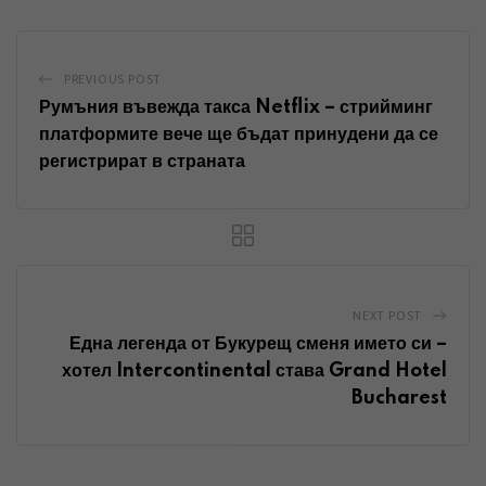
k
t
r
e
s
e
d
a
v
PREVIOUS POST
I
p
i
Румъния въвежда такса Netflix – стрийминг
n
p
a
платформите вече ще бъдат принудени да се
регистрират в страната
E
m
a
i
l
NEXT POST
Една легенда от Букурещ сменя името си –
хотел Intercontinental става Grand Hotel
Bucharest