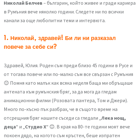
Николай Белчев
– българин, който живее и гради кариера
в Румъния вече няколко години. Следете ни по всички
канали за още любопитни теми и интервюта.
1. Николай, здравей! Би ли ни разказал
повече за себе си?
Здравей, Юлия. Роден съм преди близо 45 години в Русе и
от тогава повече или по-малко съм все свързан с Румъния
😊 Помня като малък как всяка неделя баща ми обръщаше
антената към румънския бряг, за да мога да гледам
анимационни филми (Розовата пантера, Том и Джери).
Много по-късно пък разбрах, че в същото време на
отсрещния бряг нашите съседи са гледали „
Лека нощ,
деца
“ и „
Студио Х
“ 😊. В края на 80-те години моят вече
покоен дядо, на когото съм кръстен, беше изпратен