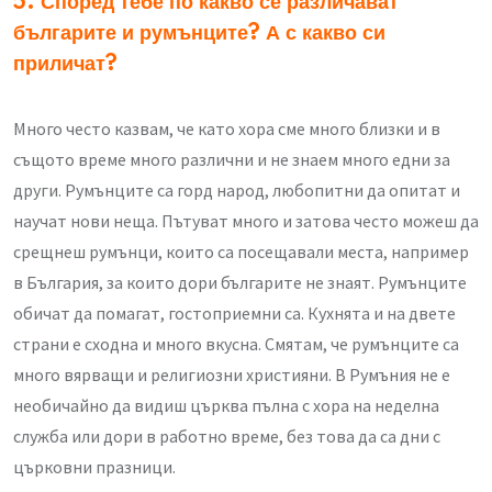
5. Според тебе по какво се различават
българите и румънците? А с какво си
приличат?
Много често казвам, че като хора сме много близки и в
същото време много различни и не знаем много едни за
други. Румънците са горд народ, любопитни да опитат и
научат нови неща. Пътуват много и затова често можеш да
срещнеш румънци, които са посещавали места, например
в България, за които дори българите не знаят. Румънците
обичат да помагат, гостоприемни са. Кухнята и на двете
страни е сходна и много вкусна. Смятам, че румънците са
много вярващи и религиозни християни. В Румъния не е
необичайно да видиш църква пълна с хора на неделна
служба или дори в работно време, без това да са дни с
църковни празници.