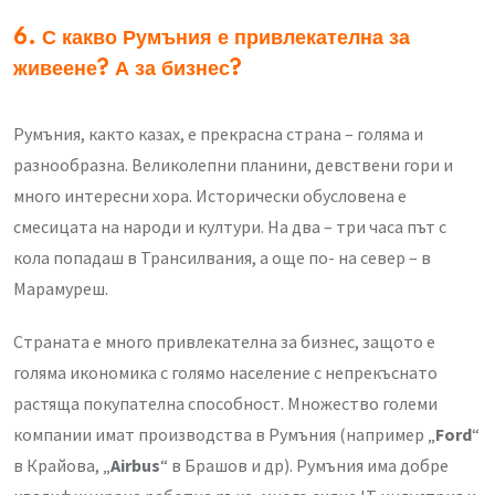
6. С какво Румъния е привлекателна за
живеене? А за бизнес?
Румъния, както казах, е прекрасна страна – голяма и
разнообразна. Великолепни планини, девствени гори и
много интересни хора. Исторически обусловена е
смесицата на народи и култури. На два – три часа път с
кола попадаш в Трансилвания, а още по- на север – в
Марамуреш.
Страната е много привлекателна за бизнес, защото е
голяма икономика с голямо население с непрекъснато
растяща покупателна способност. Множество големи
компании имат производства в Румъния (например „
Ford
“
в Крайова, „
Airbus
“ в Брашов и др). Румъния има добре