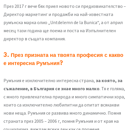
През 2017 г вече бях приел новото си предизвикателство –
Директор маркетинг и продажби на най-известната
румънска марка олио „Untdelemn de la Bunica“, а от април
месец тази година ще поема и поста на Изпълнителен
директор в същата компания.
3. През призната на твоята професия с какво
е интересна Румъния?
Румъния е изключително интересна страна,
за която, за
съжаление, в България се знае много малко
. Тя е голяма,
с много привлекателна природа и много симпатични хора,
които са изключително любипитни да опитат всякакви
нови неща. Румъния се развива много динамично. Помня
страната през 2005 – 2006 г, помня Румъния и от края на
социализма, виждам всеки ден как се променя.