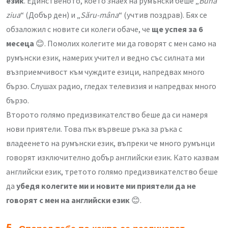
език
. Единственото, което знаех на румънски беше „
Bună
ziua
“ (Добър ден) и „
Săru-mâna
“ (учтив поздрав). Бях се
обзаложил с новите си колеги обаче, че
ще успея за 6
месеца
😊. Помолих колегите ми да говорят с мен само на
румънски език, намерих учител и ведно със силната ми
възприемчивост към чуждите езици, напредвах много
бързо. Слушах радио, гледах телевизия и напредвах много
бързо.
Второто голямо предизвикателство беше да си намеря
нови приятели. Това пък вървеше ръка за ръка с
владеенето на румънски език, въпреки че много румънци
говорят изключително добър английски език. Като казвам
английски език, третото голямо предизвикателство беше
да
убедя колегите ми и новите ми приятели да не
говорят с мен на английски език
😊.