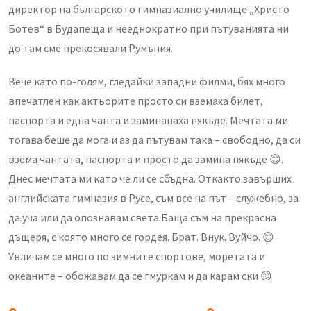
директор на българското гимназиално училище „Христо
Ботев“ в Будапеща и нееднократно при пътуванията ни
до там сме прекосявали Румъния.
Вече като по-голям, гледайки западни филми, бях много
впечатлен как актьорите просто си вземаха билет,
паспорта и една чанта и заминаваха някъде. Мечтата ми
тогава беше да мога и аз да пътувам така – свободно, да си
взема чантата, паспорта и просто да замина някъде 😊.
Днес мечтата ми като че ли се сбъдна. Откакто завърших
английската гимназия в Русе, съм все на път – служебно, за
да уча или да опознавам света.Баща съм на прекрасна
дъщеря, с която много се гордея. Брат. Внук. Вуйчо. 😊
Увличам се много по зимните спортове, моретата и
океаните – обожавам да се гмуркам и да карам ски 😊