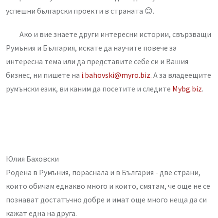
успешни български проекти в страната 😊.
Ако и вие знаете други интересни истории, свързващи
Румъния и България, искате да научите повече за
интересна тема или да представите себе си и Вашия
бизнес, ни пишете на
i.bahovski@myro.biz.
А за владеещите
румънски език, ви каним да посетите и следите
Mybg.biz
.
Юлия Баховски
Родена в Румъния, пораснала и в България - две страни,
които обичам еднакво много и които, смятам, че още не се
познават достатъчно добре и имат още много неща да си
кажат една на друга.