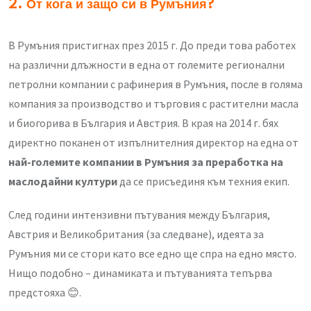
2. От кога и защо си в Румъния?
В Румъния пристигнах през 2015 г. До преди това работех
на различни длъжности в една от големите регионални
петролни компании с рафинерия в Румъния, после в голяма
компания за производство и търговия с растителни масла
и биогорива в България и Австрия. В края на 2014 г. бях
директно поканен от изпълнителния директор на една от
най-големите компании в Румъния за преработка на
маслодайни култури
да се присъединя към техния екип.
След години интензивни пътувания между България,
Австрия и Великобритания (за следване), идеята за
Румъния ми се стори като все едно ще спра на едно място.
Нищо подобно – динамиката и пътуванията тепърва
предстояха 😊.