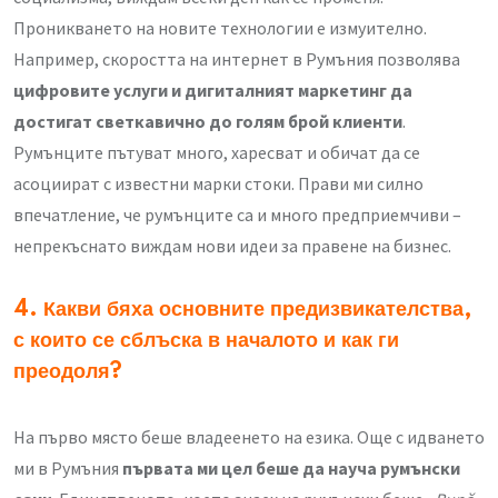
Проникването на новите технологии е измуително.
Например, скоростта на интернет в Румъния позволява
цифровите услуги и дигиталният маркетинг да
достигат светкавично до голям брой клиенти
.
Румънците пътуват много, харесват и обичат да се
асоциират с известни марки стоки. Прави ми силно
впечатление, че румънците са и много предприемчиви –
непрекъснато виждам нови идеи за правене на бизнес.
4. Какви бяха основните предизвикателства,
с които се сблъска в началото и как ги
преодоля?
На първо място беше владеенето на езика. Още с идването
ми в Румъния
първата ми цел беше да науча румънски