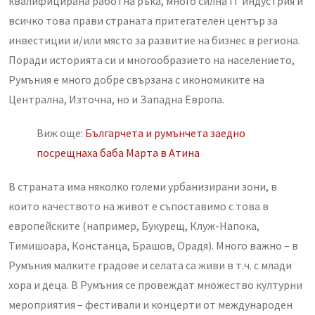
квалифицирана работна ръка, много силна IT индустрия и
всичко това прави страната притегателен център за
инвестиции и/или място за развитие на бизнес в региона.
Поради историята си и многообразието на населението,
Румъния е много добре свързана с икономиките на
Централна, Източна, но и Западна Европа.
Виж още:
Българчета и румънчета заедно
посрещнаха баба Марта в Атина
В страната има няколко големи урбанизирани зони, в
които качеството на живот е съпоставимо с това в
европейските (например, Букурещ, Клуж-Напока,
Тимишоара, Констанца, Брашов, Орадя). Много важно – в
Румъния малките градове и селата са живи в т.ч. с млади
хора и деца. В Румъния се провеждат множество културни
мероприятия – фестивали и концерти от международен