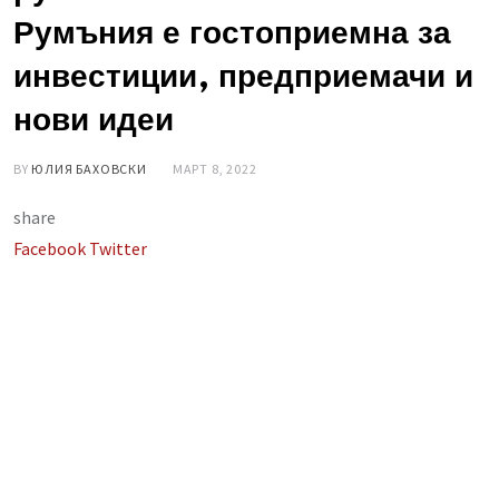
Румъния е гостоприемна за
инвестиции, предприемачи и
нови идеи
BY
ЮЛИЯ БАХОВСКИ
МАРТ 8, 2022
share
LinkedIn
Whatsapp
Share
Facebook
Twitter
via
Email