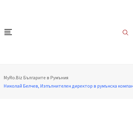
Skip
to
content
MyRo.Biz
Българите в Румъния