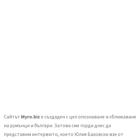
Сайтът
Myro.biz
е създаден с цел опознаване и сближаване
на румънци и българи. Затова сме горди днес да
представим интервюто, което Юлия Баховски взе от