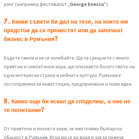
ранг (например фестивалът „
George Enescu
”).
7. Какви съвети би дал на тези, на които им
предстои да се преместят или да започнат
бизнес в Румъния?
Бъдете смели и не се колебайте. Ще се срещнете с много
приятни и симпатични хора, ще опознаете богатството на
една интересна страна и нейната култура. Румъния е
гостоприемна за инвестиции, предприемачи и нови идеи.
8. Какво още би искал да споделиш, а ние не
те попитахме?
От приятели и познати знам, че има голяма българска
общност в Румъния. Иска ми се да видя и чуя за повече