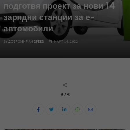
подготвя проект за нови 14
зарядни станции за е-
автомобили
BY
ДОБРОМИР АНДРЕЕВ
МАРТ 14, 2022
SHARE
L
W
S
i
h
h
n
a
a