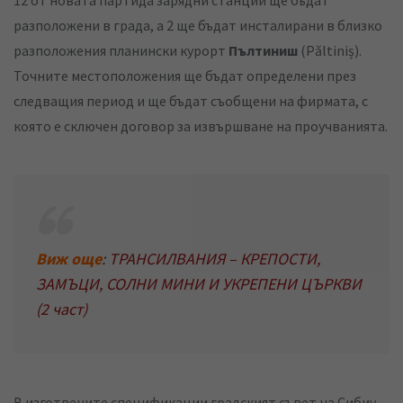
12 от новата партида зарядни станции ще бъдат
разположени в града, а 2 ще бъдат инсталирани в близко
разположения планински курорт
Пълтиниш
(Păltiniș).
Точните местоположения ще бъдат определени през
следващия период и ще бъдат съобщени на фирмата, с
която е сключен договор за извършване на проучванията.
Виж още
:
ТРАНСИЛВАНИЯ – КРЕПОСТИ,
ЗАМЪЦИ, СОЛНИ МИНИ И УКРЕПЕНИ ЦЪРКВИ
(2 част)
В изготвените спецификации градският съвет на Сибиу