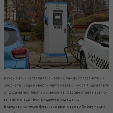
k
t
r
e
s
e
d
a
v
I
p
i
n
p
a
E
m
a
i
l
Вече на всички става ясно колко е важно опазването на
околната среда и енергийната независимост. Подхванати
от духа на промяната румънските градове стават все по-
зелени и гледат все по-далеч в бъдещето.
В средата на месец февруари
кметството Сибиу –
един