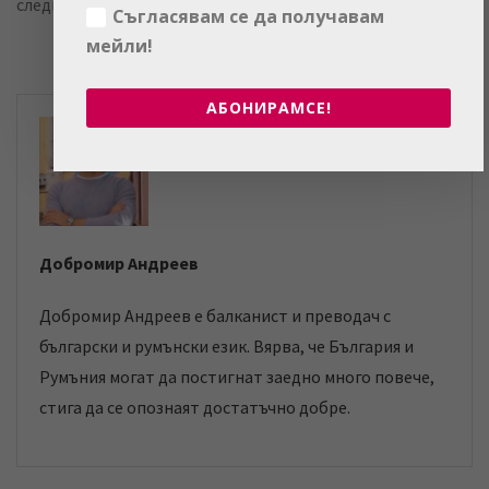
следите
Mybg.biz
.
Съгласявам се да получавам
мейли!
АБОНИРАМСЕ!
Добромир Андреев
Добромир Андреев е балканист и преводач с
български и румънски език. Вярва, че България и
Румъния могат да постигнат заедно много повече,
стига да се опознаят достатъчно добре.