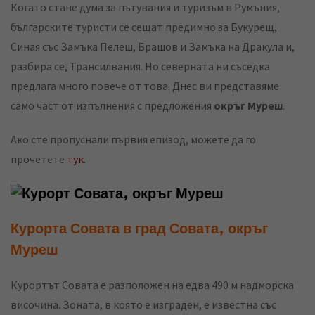
Когато стане дума за пътувания и туризъм в Румъния,
българските туристи се сещат предимно за Букурещ,
Синая със Замъка Пелеш, Брашов и Замъка на Дракула и,
разбира се, Трансилвания. Но северната ни съседка
предлага много повече от това. Днес ви представяме
само част от изпълнения с предложения
окръг Муреш
.
Ако сте пропуснали първия епизод, можете да го
прочетете
тук
.
Курорта Совата в град Совата, окръг
Муреш
Курортът Совата е разположен на едва 490 м надморска
височина. Зоната, в която е изграден, е известна със