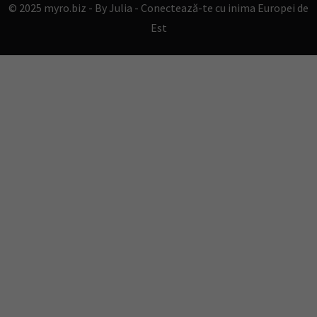
© 2025 myro.biz -
By Julia - Conectează-te cu inima Europei de
Est