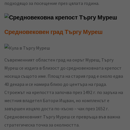
подходящо за посещение през цялата година.
Средновековен град Търгу Муреш
Съвременният областен град на окръг Муреш, Търгу
Муреш се издига в близост до средновековната крепост
носеща същото име. Площта на стария град е около едва
40 декара и се намира близо до центъра на града.
Строежът на крепостта започва през 1492 г. по заръка на
местния владетел Батори Ищван, но комплексът е
завършен изцяло доста по-късно – чак през 1652 г.
Средновековният Търгу Муреш се превръща във важна
стратегическа точка за околността.