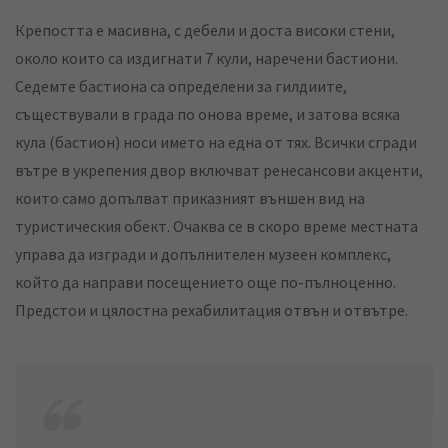
Крепостта е масивна, с дебели и доста високи стени,
около които са издигнати 7 кули, наречени бастиони.
Седемте бастиона са определени за гилдиите,
съществували в града по онова време, и затова всяка
кула (бастион) носи името на една от тях. Всички сгради
вътре в укрепения двор включват ренесансови акценти,
които само допълват приказният външен вид на
туристическия обект. Очаква се в скоро време местната
управа да изгради и допълнителен музеен комплекс,
който да направи посещението още по-пълноценно.
Предстои и цялостна рехабилитация отвън и отвътре.