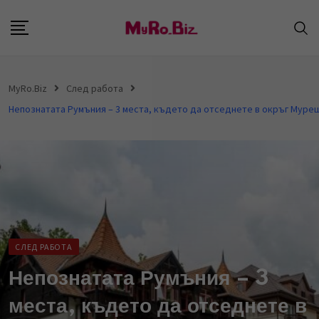
S
k
i
p
MyRo.Biz
След работа
t
o
c
o
n
t
e
n
СЛЕД РАБОТА
t
Непознатата Румъния – 3
места, където да отседнете в