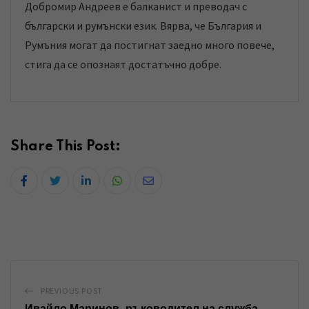
Добромир Андреев е балканист и преводач с
български и румънски език. Вярва, че България и
Румъния могат да постигнат заедно много повече,
стига да се опознаят достатъчно добре.
Share This Post:
L
W
S
i
h
h
n
a
a
k
t
r
e
s
e
d
a
v
PREVIOUS POST
I
p
i
Ивайло Маринов, ръководител на служба