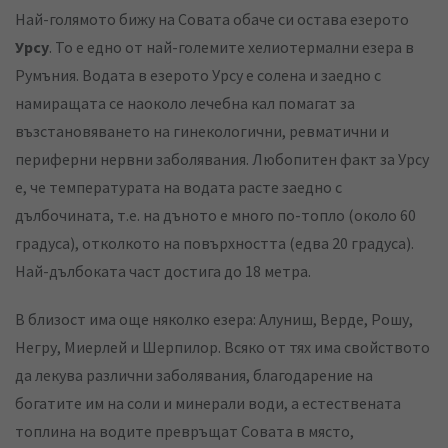
Най-голямото бижу на Совата обаче си остава езерото
Урсу
. То е едно от най-големите хелиотермални езера в
Румъния. Водата в езерото Урсу е солена и заедно с
намиращата се наоколо лечебна кал помагат за
възстановяването на гинекологични, ревматични и
периферни нервни заболявания. Любопитен факт за Урсу
е, че температурата на водата расте заедно с
дълбочината, т.е. на дъното е много по-топло (около 60
градуса), отколкото на повърхността (едва 20 градуса).
Най-дълбоката част достига до 18 метра.
В близост има още няколко езера: Алуниш, Верде, Рошу,
Негру, Миерлей и Шерпилор. Всяко от тях има свойството
да лекува различни заболявания, благодарение на
богатите им на соли и минерали води, а естествената
топлина на водите превръщат Совата в място,