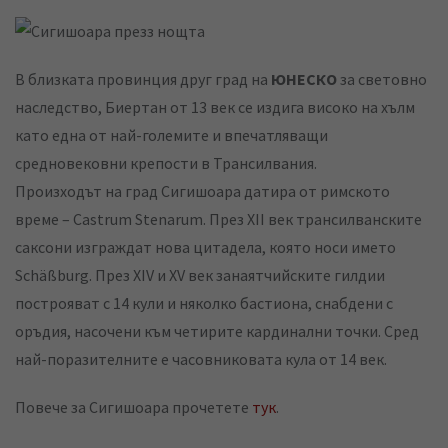
В близката провинция друг град на
ЮНЕСКО
за световно
наследство, Биертан от 13 век се издига високо на хълм
като една от най-големите и впечатляващи
средновековни крепости в Трансилвания.
Произходът на град Сигишоара датира от римското
време – Castrum Stenarum. През XII век трансилванските
саксони изграждат нова цитадела, която носи името
Schäßburg. През XIV и XV век занаятчийските гилдии
построяват с 14 кули и няколко бастиона, снабдени с
оръдия, насочени към четирите кардинални точки. Сред
най-поразителните е часовниковата кула от 14 век.
Повече за Сигишоара прочетете
тук
.