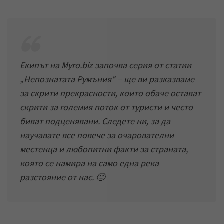
k
t
r
e
s
e
d
a
v
I
p
i
Екипът на Myro.biz започва серия от статии
n
p
a
„Непознатата Румъния“ – ще ви разказваме
E
за скрити прекрасности, които обаче остават
m
скрити за големия поток от туристи и често
a
биват подценявани. Следете ни, за да
i
научавате все повече за очарователни
l
местенца и любопитни факти за страната,
която се намира на само една река
разстояние от нас. 🙂