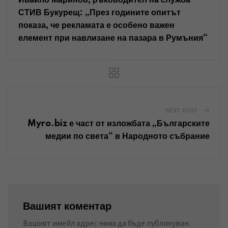
n
p
a
СТИВ Букурещ: „През годините опитът
показа, че рекламата е особено важен
E
елемент при навлизане на пазара в Румъния“
m
a
i
l
NEXT POST
Myro.biz е част от изложбата „Българските
медии по света“ в Народното събрание
Вашият коментар
Вашият имейл адрес няма да бъде публикуван.