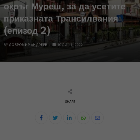
окръг Муреш, за да усетите
приказната Трансилвания
(епизод 2)
BY
ДОБРОМИР АНДРЕЕВ
ЮЛИ 11, 2022
SHARE
L
W
S
i
h
h
n
a
a