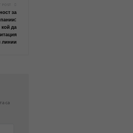
T POST
ност за
мпании:
 кой да
итация
и линии
та са