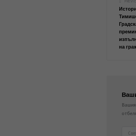
PREVI
Истори
Тимиш
Градск
преми
изпълн
на гра
Ваши
Вашият
отбел