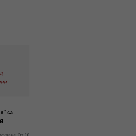
ещ
нии
я” са
bg
суване. От 10