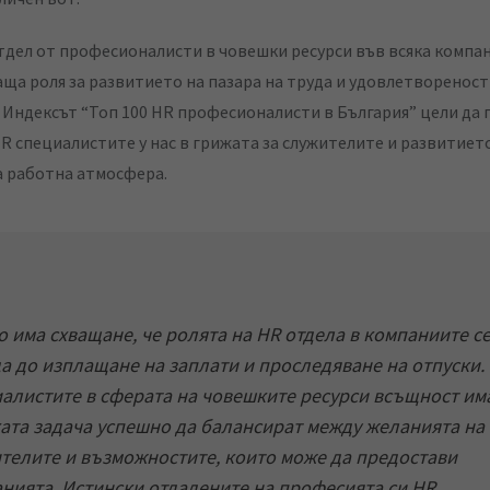
дел от професионалисти в човешки ресурси във всяка компа
ща роля за развитието на пазара на труда и удовлетвореност
 Индексът “Топ 100 HR професионалисти в България” цели да
HR специалистите у нас в грижата за служителите и развитиет
 работна атмосфера.
о има схващане, че ролята на HR отдела в компаниите с
а до изплащане на заплати и проследяване на отпуски.
алистите в сферата на човешките ресурси всъщност им
ата задача успешно да балансират между желанията на
телите и възможностите, които може да предостави
нията. Истински отдадените на професията си HR