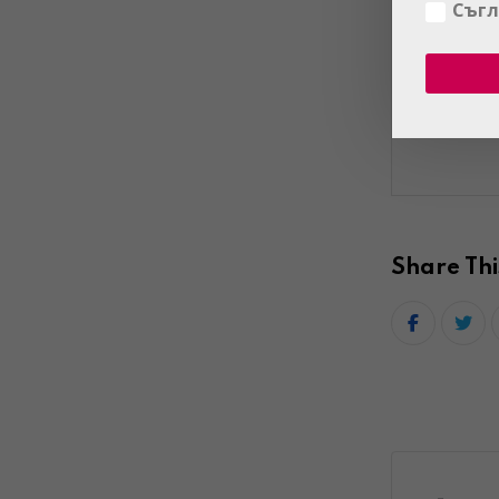
Съгл
Share Thi