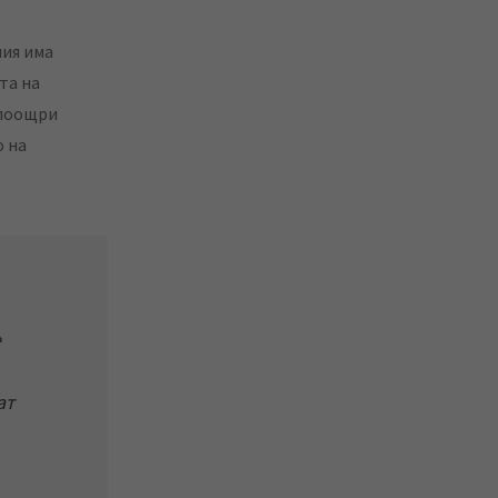
ния има
та на
 поощри
о на
е
ат