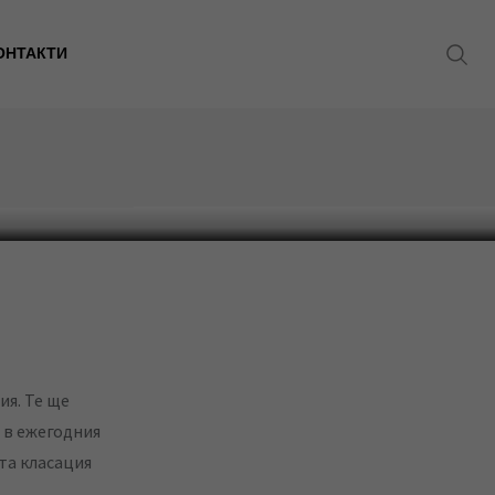
ОНТАКТИ
я. Те ще
 в ежегодния
та класация