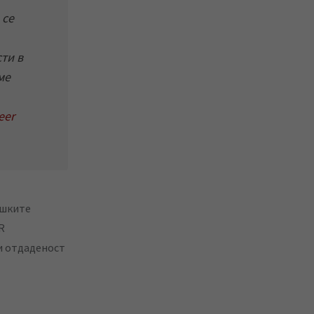
 се
ти в
ме
eer
ешките
R
 и отдаденост