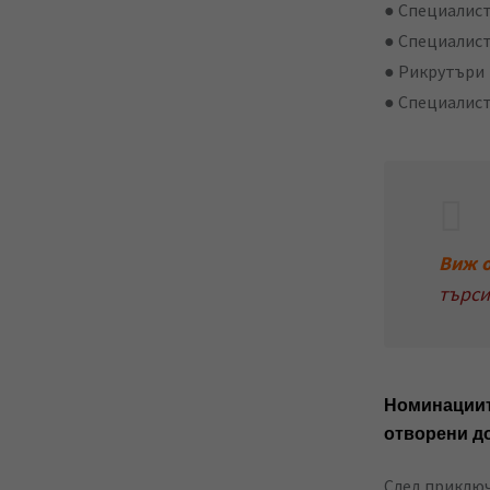
● Специалист
● Специалист
● Рикрутъри
● Специалист
Виж 
търси
Номинациит
отворени д
След приключ