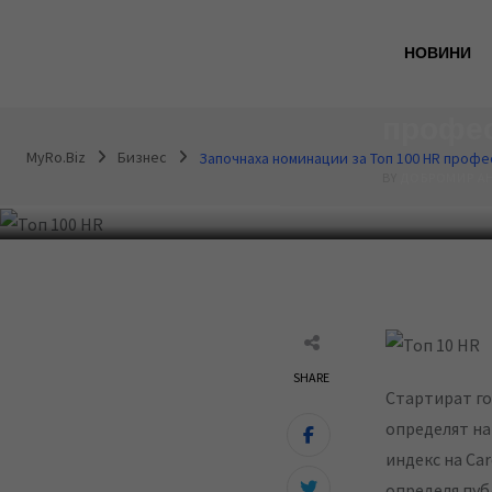
S
БИЗНЕС
k
НОВИНИ
i
Започн
p
профес
t
MyRo.Biz
Бизнес
Започнаха номинации за Топ 100 HR проф
o
BY
ДОБРОМИР А
c
o
n
t
e
n
SHARE
t
Стартират го
определят на
индекс на Ca
определя пуб