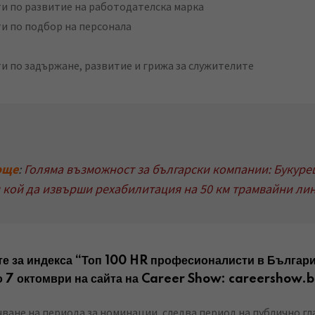
и по развитие на работодателска марка
и по подбор на персонала
и по задържане, развитие и грижа за служителите
още
:
Голяма възможност за български компании: Букур
 кой да извърши рехабилитация на 50 км трамвайни ли
е за индекса “Топ 100 HR професионалисти в Българи
о 7 октомври на сайта на Career Show:
careershow.
ване на периода за номинации, следва период на публично гла