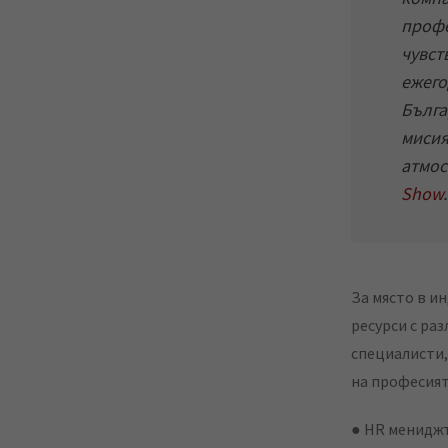
i
профе
l
чувст
ежего
Бълга
мисия
атмос
Show
.
За място в и
ресурси с ра
специалисти,
на професият
● HR менидж