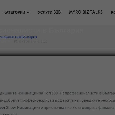
КАТЕГОРИИ
УСЛУГИ B2B
MYRO.BIZ TALKS
К
аха номинации за Топ 100 HR
ионалисти в България
есионалисти в България
НДРЕЕВ
ОКТОМВРИ 4, 2022
дишните номинации за Топ 100 HR професионалисти в Българи
й-добрите професионалисти в сферата на човешките ресурси
reer Show. Номинациите приключват на 7 октомври, а финална
личен вот.