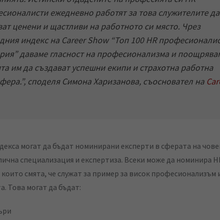
сионалисти ежедневно работят за това служителите да
ват ценени и щастливи на работното си място. Чрез
дния индекс на Career Show “Топ 100 HR професионалис
рия” даваме гласност на професионализма и поощрява
та им да създават успешни екипи и страхотна работна
фера.
”, споделя Симона Харизанова, съосновател на
Car
ндекса могат да бъдат номинирани експерти в сферата на чов
злична специализация и експертиза. Всеки може да номинира H
 които смята, че служат за пример за висок професионализъм
а. Това могат да бъдат:
ъри