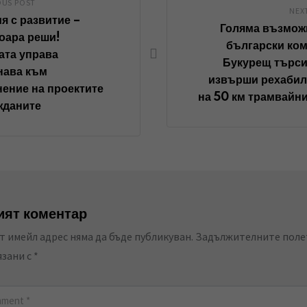
OUS POST
NEX
I
p
i
я с развитие –
Голяма възмож
n
p
a
оара реши!
български ко
E
ата управа
Букурещ търси
нава към
m
извърши рехабил
ение на проектите
a
на 50 км трамвайн
жданите
i
l
ят коментар
 имейл адрес няма да бъде публикуван.
Задължителните поле
язани с
*