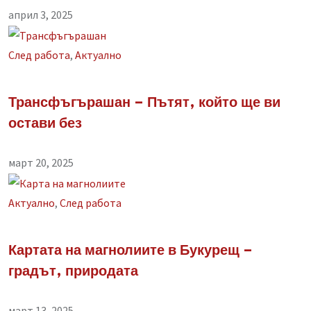
април 3, 2025
След работа
,
Aктуално
Трансфъгърашан – Пътят, който ще ви
остави без
март 20, 2025
Aктуално
,
След работа
Картата на магнолиите в Букурещ –
градът, природата
март 13, 2025