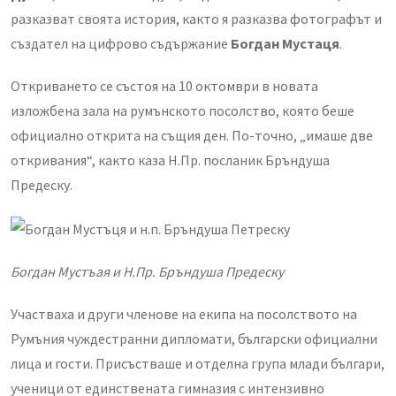
разказват своята история, както я разказва фотографът и
създател на цифрово съдържание
Богдан Мустaця
.
Откриването се състоя на 10 октомври в новата
изложбена зала на румънското посолство, която беше
официално открита на същия ден. По-точно, „имаше две
откривания“, както каза Н.Пр. посланик Бръндуша
Предеску.
Богдан Мустъая и Н.Пр. Бръндуша Предеску
Участваха и други членове на екипа на посолството на
Румъния чуждестранни дипломати, български официални
лица и гости. Присъстваше и отделна група млади българи,
ученици от единствената гимназия с интензивно