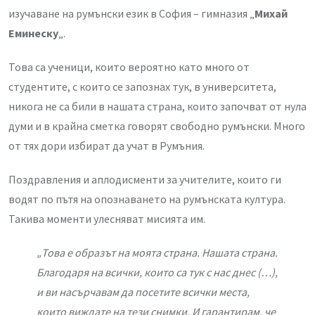
изучаване на румънски език в София – гимназия „
Михай
Еминеску
„.
Това са ученици, които вероятно като много от
студентите, с които се запознах тук, в университета,
никога не са били в нашата страна, които започват от нула
думи и в крайна сметка говорят свободно румънски. Много
от тях дори избират да учат в Румъния.
Поздравления и аплодисменти за учителите, които ги
водят по пътя на опознаването на румънската култура.
Такива моменти улесняват мисията им.
„Това е образът на моята страна. Нашата страна.
Благодаря на всички, които са тук с нас днес (…),
и ви насърчавам да посетите всички места,
които виждате на тези снимки. И гарантирам, че