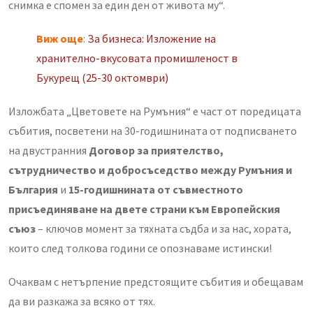
снимка е спомен за един ден от живота му“.
Виж още
:
За бизнеса: Изложение на
хранително-вкусовата промишленост в
Букурещ (25-30 октомври)
Изложбата „Цветовете на Румъния“ е част от поредицата
събития, посветени на 30-годишнината от подписването
на двустранния
Договор за приятелство,
сътрудничество и добросъседство между Румъния и
България
и
15-годишнината от съвместното
присъединяване на двете страни към Европейския
съюз
– ключов момент за тяхната съдба и за нас, хората,
които след толкова години се опознаваме истински!
Очаквам с нетърпение предстоящите събития и обещавам
да ви разкажа за всяко от тях.