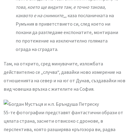
това, което ще видите там, е точно такова,
каквото е на снимките
„, каза посланичката на
Румъния в приветствието си, след което ни
покани да разгледаме експонатите, монтирани
по протежение на изключително голямата
ограда на сградата.
Там, на открито, сред минувачите, изложбата
действително се „случва“, давайки ново измерение на
отношенията на север и на юг от Дунав, създавайки нов
вид човешка връзка с жителите на София.
55-те фотографии представят фантастични образи от
цялата страна, заснети отвисоко с дронове, в
перспектива, която разширява кръгозора ви, радва