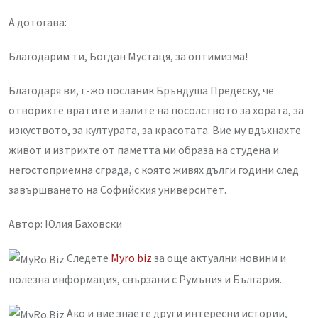
А дотогава:
Благодарим ти, Богдан Мустаця, за оптимизма!
Благодаря ви, г-жо посланик Бръндуша Предеску, че
отворихте вратите и залите на посолството за хората, за
изкуството, за културата, за красотата. Вие му вдъхнахте
живот и изтрихте от паметта ми образа на студена и
негостоприемна сграда, с която живях дълги години след
завършването на Софийския университет.
Автор: Юлия Баховски
Следете
Myro.biz
за още актуални новини и
полезна информация, свързани с Румъния и България.
Ако и вие знаете други интересни истории,