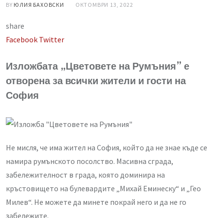
BY
ЮЛИЯ БАХОВСКИ
ОКТОМВРИ 13, 2022
share
LinkedIn
Whatsapp
Share
Facebook
Twitter
via
Изложбата „Цветовете на Румъния” е
Email
отворена за всички жители и гости на
София
Не мисля, че има жител на София, който да не знае къде се
намира румънското посолство. Масивна сграда,
забележителност в града, която доминира на
кръстовището на булевардите „Михай Еминеску“ и „Гео
Милев“. Не можете да минете покрай него и да не го
забележите.