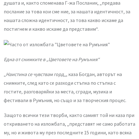
душата и, както споменава Г-жа Посланик, „предава
послание за това кои сме ние, за нашата идентичност, за
нашата сложна идентичност, за това какво искаме да
постигнем и какво искаме да представим“.
Една от снимките в „Цветовете на Румъния“
„
Наистина се чувствам горд
„, каза Богдан, авторът на
снимките, след като се разходи стъпка по стъпка с
гостите, разговаряйки за места, сгради, музика и
фестивали в Румъния, но също и за творческия процес.
Защото всички тези творби, както самият той ни каза при
откриването на изложбата, „представят не само работата
му, но и живота му през последните 15 години, като всяка