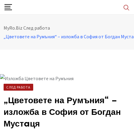
Skip
to
content
MyRo.Biz
След работа
„Цветовете на Румъния“ – изложба в София от Богдан Муст
СЛЕД РАБОТА
„Цветовете на Румъния“ –
изложба в София от Богдан
Мустaця