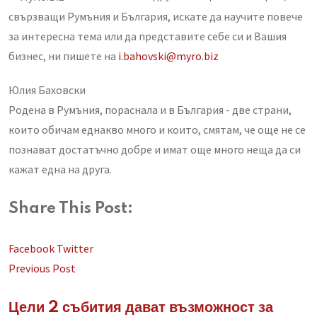
свързващи Румъния и България, искате да научите повече
за интересна тема или да представите себе си и Вашия
бизнес, ни пишете на
i.bahovski@myro.biz
Юлия Баховски
Родена в Румъния, пораснала и в България - две страни,
които обичам еднакво много и които, смятам, че още не се
познават достатъчно добре и имат още много неща да си
кажат една на друга.
Share This Post:
LinkedIn
Whatsapp
Share
Facebook
Twitter
via
Previous Post
Email
Цели 2 събития дават възможност за