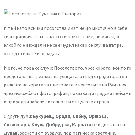
И тъй като всички посолства имат нещо мистично в себе
си и привличат със самото си присъствие, не мисля, че
някой го е виждал и не се е чудил какво се случва вътре,
отвъд стените и оградата.
И ето, че това се случи: Посолството, чрез хората, които го
представляват, излезе на улицата, отвъд оградата, за да
разкаже на хората за цветовете и красотите на Румъния
чрез изложба от фотографии, показващи градски пейзажи
и природни забележителности от цялата страна.
С други думи:
Букурещ, Орадя, Сибиу, Оршова,
Сигишоара, Клуж, Добруджа, Карпатите
и делтата на
Дунав
, заснети от въздуха, под магическа светлина,