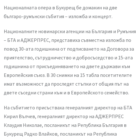
Националната опера в Букурещ бе домакин на две
българо-румънски събития – изложба и концерт.
Националните новинарски агенции на България и Румъния
– БТА и АДЖЕРПРЕС, представиха съвместна изложба по
повод 30-ата годишнина от подписването на Договора за
приятелство, сътрудничество и добросъседство и 15-ата
годишнина от присъединяването на двете държави към
Европейския съюз. В 30 снимки на 15 табла посетителите
имат възможност да проследят стъпки от общия път на
двете съседни страни към и в Европейското семейство.
На събитието присъстваха генералният директор на БТА
Кирил Вълчев, генералният директор на АДЖЕРПРЕС
Клаудия Николае, посланикът на Република България в
Букурещ Радко Влайков, посланикът на Република