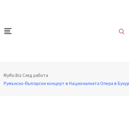
Skip
to
content
MyRo.Biz
След работа
Румънско-български концерт в Националната Опера в Буку