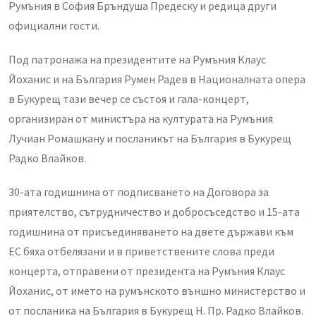
Румъния в София Бръндуша Предеску и редица други
официални гости.
Под патронажа на президентите на Румъния Клаус
Йоханис и на България Румен Радев в Националната опера
в Букурещ тази вечер се състоя и гала-концерт,
организиран от министъра на културата на Румъния
Лучиан Ромашкану и посланикът на България в Букурещ
Радко Влайков.
30-ата годишнина от подписването на Договора за
приятелство, сътрудничество и добросъседство и 15-ата
годишнина от присъединяването на двете държави към
ЕС бяха отбелязани и в приветствените слова преди
концерта, отправени от президента на Румъния Клаус
Йоханис, от името на румънското външно министерство и
от посланика на България в Букурещ Н. Пр. Радко Влайков.