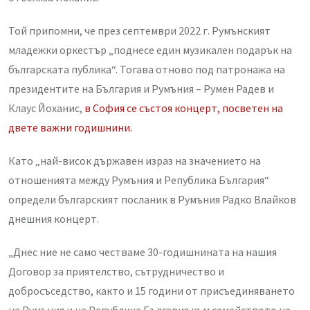
Той припомни, че през септември 2022 г. Румънският
младежки оркестър „поднесе един музикален подарък на
българската публика“. Тогава отново под патронажа на
президентите на България и Румъния – Румен Радев и
Клаус Йоханис,
в София се състоя концерт, посветен на
двете важни годишнини.
Като „най-висок държавен израз на значението на
отношенията между Румъния и Република България“
определи българският посланик в Румъния Радко Влайков
днешния концерт.
„Днес ние не само честваме 30-годишнината на нашия
Договор за приятелство, сътрудничество и
добросъседство, както и 15 години от присъединяването