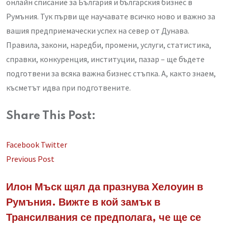
онлайн списание за България и българския бизнес в
Румъния. Тук първи ще научавате всичко ново и важно за
вашия предприемачески успех на север от Дунава.
Правила, закони, наредби, промени, услуги, статистика,
справки, конкуренция, институции, пазар – ще бъдете
подготвени за всяка важна бизнес стъпка. А, както знаем,
късметът идва при подготвените.
Share This Post:
LinkedIn
Whatsapp
Share
Facebook
Twitter
via
Previous Post
Email
Илон Мъск щял да празнува Хелоуин в
Румъния. Вижте в кой замък в
Трансилвания се предполага, че ще се