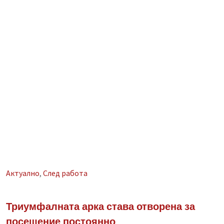
Aктуално
,
След работа
Триумфалната арка става отворена за
посещение постоянно