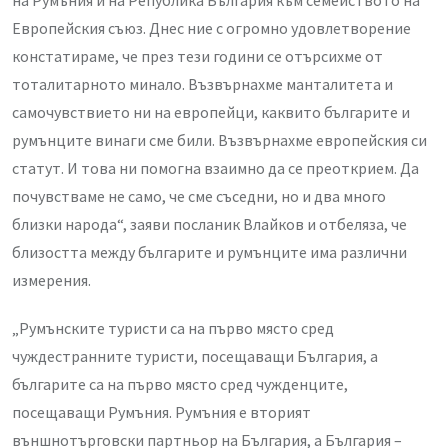
на Румъния и на Република България към семейството на
Европейския съюз. Днес ние с огромно удовлетворение
констатираме, че през тези години се отърсихме от
тоталитарното минало. Възвърнахме манталитета и
самочувствието ни на европейци, каквито българите и
румънците винаги сме били. Възвърнахме европейския си
статут. И това ни помогна взаимно да се преоткрием. Да
почувстваме не само, че сме съседни, но и два много
близки народа“, заяви посланик Влайков и отбеляза, че
близостта между българите и румънците има различни
измерения.
„Румънските туристи са на първо място сред
чуждестранните туристи, посещаващи България, а
българите са на първо място сред чужденците,
посещаващи Румъния. Румъния е вторият
външнотърговски партньор на България, а България –