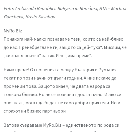
Foto: Ambasada Republicii Bulgaria în România, BTA – Martina
Gancheva, Hristo Kasabov
MyRo.Biz
Понякога най-малко познаваме тези, които са най-близо
до нас. Пренебрегваме ги, защото са „ей-тука“. Мислим, че
„си знаем всичко“ за тях. И че „има време“.
Няма време! Отношенията между България и Румъния
текат по този начин от дълги години. А ние искаме да
променим това. Защото знаем, че двата народа са
толкова близки. Но не се познават достатъчно. И ако се
опознаят, могат да бъдат не само добри приятели. Но и
страхотни бизнес партньори.
Затова създаваме MyRo.Biz – единственото по рода си