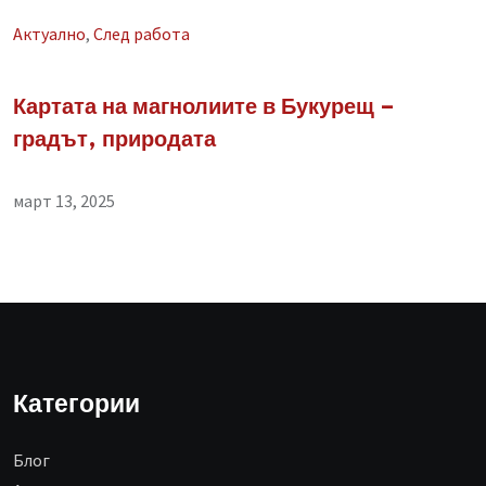
Aктуално
,
След работа
Картата на магнолиите в Букурещ –
градът, природата
март 13, 2025
Категории
Блог