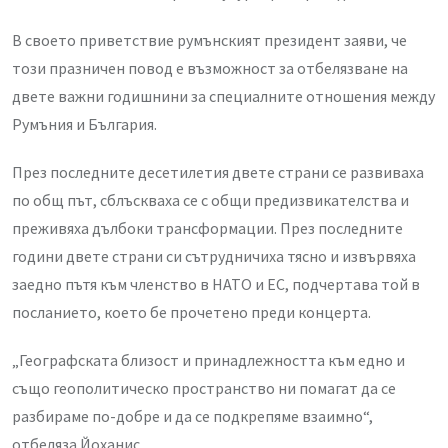
В своето приветствие румънският президент заяви, че
този празничен повод е възможност за отбелязване на
двете важни годишнини за специалните отношения между
Румъния и България.
През последните десетилетия двете страни се развиваха
по общ път, сблъскваха се с общи предизвикателства и
преживяха дълбоки трансформации. През последните
години двете страни си сътрудничиха тясно и извървяха
заедно пътя към членство в НАТО и ЕС, подчертава той в
посланието, което бе прочетено преди концерта.
„Географската близост и принадлежността към едно и
също геополитическо пространство ни помагат да се
разбираме по-добре и да се подкрепяме взаимно“,
отбеляза Йоханис.