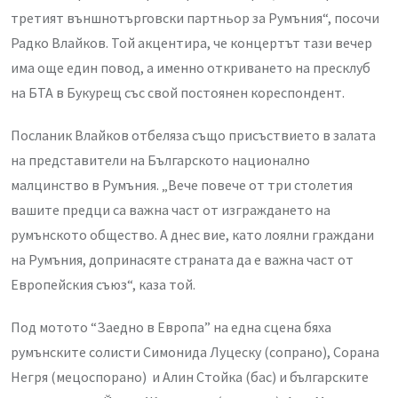
третият външнотърговски партньор за Румъния“, посочи
Радко Влайков. Той акцентира, че концертът тази вечер
има още един повод, а именно откриването на пресклуб
на БТА в Букурещ със свой постоянен кореспондент.
Посланик Влайков отбеляза също присъствието в залата
на представители на Българското национално
малцинство в Румъния. „Вече повече от три столетия
вашите предци са важна част от изграждането на
румънското общество. А днес вие, като лоялни граждани
на Румъния, допринасяте страната да е важна част от
Европейския съюз“, каза той.
Под мотото “Заедно в Европа” на една сцена бяха
румънските солисти Симонида Луцеску (сопрано), Сорана
Негря (мецоспорано) и Алин Стойка (бас) и българските