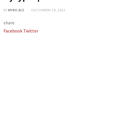
BY
MYRO.BIZ
ОКТОМВРИ 29, 2022
share
LinkedIn
Whatsapp
Share
Facebook
Twitter
via
Email