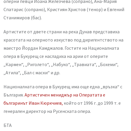
оперни певци Йоана Железчева (сопрано), Ана-Мария
Спатарис (сопрано), Кристиян Христов (тенор) и Евгений
Станимиров (бас).
Артистите от двете страни на река Дунав представиха
красотата на оперното изкуство под диригентството на
маестро Йордан Камджалов. Гостите на Националната
опера в Букурещ се насладиха на арии от оперите
„Кармен“, „Риголето“, „Набуко“, „Травиата“, „Бохеми“,
„Атила“, „Бал с маски“ и др.
Националната опера в Букурещ има още една „връзка“ с
България.
Артистичен мениджър на Оператата е
българинът Иван Кюркчиев,
който от 1996 г. до 1999 т. е
генерален директор на Русенската опера.
БТА