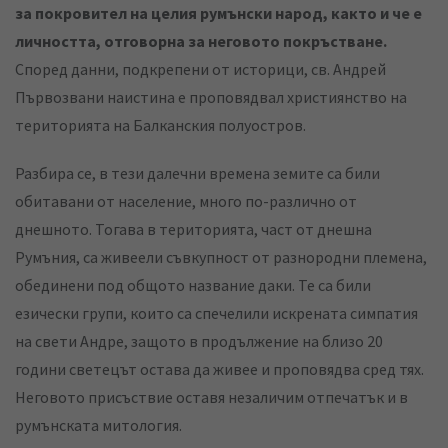
за покровител на целия румънски народ, както и че е
личността, отговорна за неговото покръстване.
Според данни, подкрепени от историци, св. Андрей
Първозвани наистина е проповядвал християнство на
територията на Балканския полуостров.
Разбира се, в тези далечни времена земите са били
обитавани от население, много по-различно от
днешното. Тогава в територията, част от днешна
Румъния, са живеели съвкупност от разнородни племена,
обединени под общото название даки. Те са били
езически групи, които са спечелили искрената симпатия
на свети Андре, защото в продължение на близо 20
години светецът остава да живее и проповядва сред тях.
Неговото присъствие оставя незаличим отпечатък и в
румънската митология.