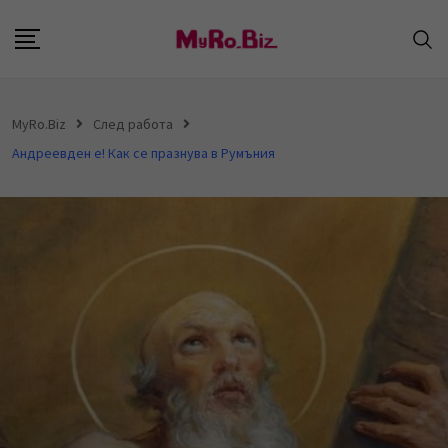
S
k
i
p
MyRo.Biz
След работа
t
Андреевден е! Как се празнува в Румъния
o
c
o
n
t
e
n
t