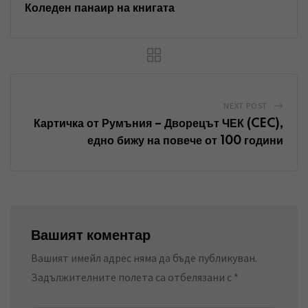
n
p
a
Коледен панаир на книгата
E
m
a
i
l
NEXT POST
Картичка от Румъния – Дворецът ЧЕК (CEC),
едно бижу на повече от 100 години
Вашият коментар
Вашият имейл адрес няма да бъде публикуван.
Задължителните полета са отбелязани с
*