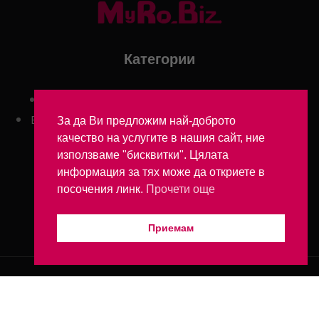
Категории
Aктуално
Блог
Бизнес
Интервюта
България
След работа
Българите в Румъния
За да Ви предложим най-доброто
качество на услугите в нашия сайт, ние
използваме "бисквитки". Цялата
ОБЩИ УСЛОВИЯ
информация за тях може да откриете в
посочения линк.
Прочети още
Приемам
© 2025 myro.biz -
By Julia - Conectează-te cu inima Europei de
Est