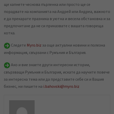
ще хапнете чеснова пърленка или просто ще се
порадвате на компанията на Андрей или Андреа, важното
е да прекарате празника в уютна и весела обстановка и за
предпочитане да не си приказвате с вашата говореща
котка.
Следете
Myro.biz
за още актуални новини и полезна
информация, свързани с Румъния и България.
Ако и вие знаете други интересни истории,
свързващи Румъния и България, искате да научите повече
за интересна тема или да представите себе си и Вашия
бизнес, ни пишете на
i.bahovski@myro.biz