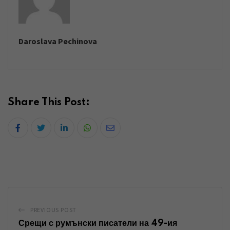
Daroslava Pechinova
Share This Post:
L
W
S
i
h
h
n
a
a
k
t
r
e
s
e
d
a
v
PREVIOUS POST
I
p
i
Срещи с румънски писатели на 49-ия