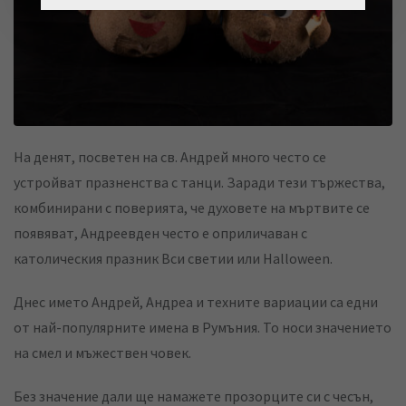
На денят, посветен на св. Андрей много често се
устройват празненства с танци. Заради тези тържества,
комбинирани с поверията, че духовете на мъртвите се
появяват, Андреевден често е оприличаван с
католическия празник Вси светии или Halloween.
Днес името Андрей, Андреа и техните вариации са едни
от най-популярните имена в Румъния. То носи значението
на смел и мъжествен човек.
Без значение дали ще намажете прозорците си с чесън,