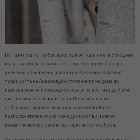
На тази нощ не трябва да се излиза навън и е необходимо
къщата да бъде защитена от злите енергии. И до ден
днешен в определени райони на Румъния е запазена
традицията на Андреевден стопанинът на дома да
намазва всички прозорци с чесън, а на вратата да окачи
цял гирлянд от чеснови глави. По този начин се
отблъскват надалеч всички зложелатели. Като
препоръчителна мярка може да се сготви и някое
ароматно ястие с главна съставка чесън в себе си.
От древността до днес е успял да се съхрани обичаят за