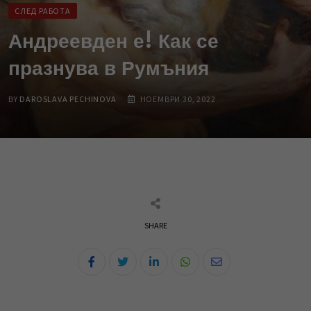
СЛЕД РАБОТА
Андреевден е! Как се
празнува в Румъния
BY
DAROSLAVA PECHINOVA
НОЕМВРИ 30, 2022
SHARE
L
W
S
i
h
h
n
a
a