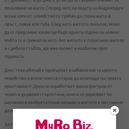
покълване на жито. Според него на нощта на Андреевден
всеки член от семейството трябва да сложи жито в
пръст, памук или гъба. След като житото покълне, може
да се предскаже каква ще бъде идната година за човека
който се е грижил за него. Ако житото е пораснало високо
и с дебело стъбло, ще има късмет и изобилие през
годината.
Днес този обичай е превърнат в забавление за цялото
семейство и всеки член се старае да изненада със своята
креативност. Дори се изработват малки фигурки от
чорап и дървени стърготини, които се украсяват по
различни и изобретателни начини, а житото е поставено
да расте по начин по който да наподобява коса.
За тези, които се занимават с вещерски магии и други