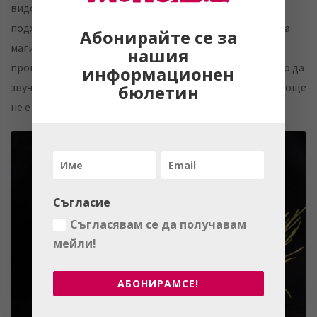
видове заклинания, празникът на свети Андрей е най-
подходящият момент за това. Вярва се, че тогава всяка
Абонирайте се за
магия удвоява силата си, а животните могат да
нашия
проговорят с човешки глас. Но колкото и интригуващо да
информационен
звучи идеята за разговор с домашния си любимец, все още
бюлетин
не е подкрепено от психолозите.
Съгласие
Съгласявам се да получавам
мейли!
АБОНИРАМСЕ!