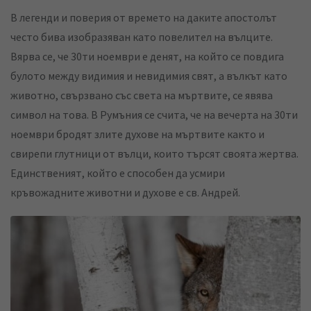
В легенди и поверия от времето на даките апостолът
често бива изобразяван като повелител на вълците.
Вярва се, че 30ти ноември е денят, на който се повдига
булото между видимия и невидимия свят, а вълкът като
животно, свързвано със света на мъртвите, се явява
символ на това. В Румъния се счита, че на вечерта на 30ти
ноември бродят злите духове на мъртвите както и
свирепи глутници от вълци, които търсят своята жертва.
Единственият, който е способен да усмири
кръвожадните животни и духове е св. Андрей.