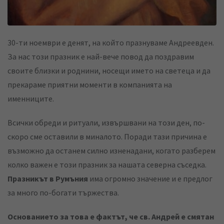
30-ти ноември е денят, на който празнуваме Андреевден.
За нас този празник е най-вече повод да поздравим
своите близки и роднини, носещи името на светеца и да
прекараме приятни моменти в компанията на
именниците.
Всички обреди и ритуали, извършвани на този ден, по-
скоро сме оставили в миналото. Поради тази причина е
възможно да останем силно изненадани, когато разберем
колко важен е този празник за нашата северна съседка.
Празникът в Румъния
има огромно значение и е предлог
за много по-богати тържества.
Основанието за това е фактът, че св. Андрей е смятан