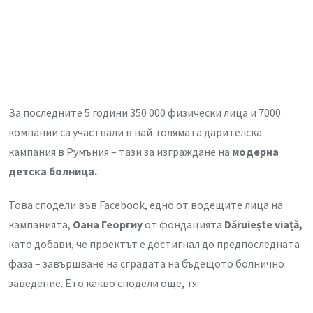
За последните 5 години 350 000 физически лица и 7000
компании са участвали в най-голямата дарителска
кампания в Румъния – тази за изграждане на
модерна
детска болница.
Това сподели във Facebook, едно от водещите лица на
кампанията,
Оана Георгиу
от фондацията
Dăruiește viață,
като добави, че проектът е достигнал до предпоследната
фаза – завършване на сградата на бъдещото болнично
заведение. Ето какво сподели още, тя: