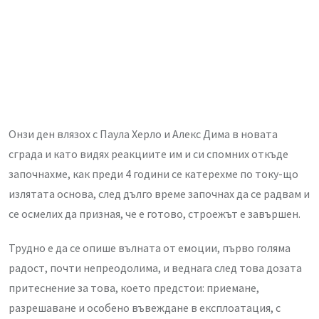
Онзи ден влязох с Паула Херло и Алекс Дима в новата
сграда и като видях реакциите им и си спомних откъде
започнахме, как преди 4 години се катерехме по току-що
излятата основа, след дълго време започнах да се радвам и
се осмелих да призная, че е готово, строежът е завършен.
Трудно е да се опише вълната от емоции, първо голяма
радост, почти непреодолима, и веднага след това дозата
притеснение за това, което предстои: приемане,
разрешаване и особено въвеждане в експлоатация, с