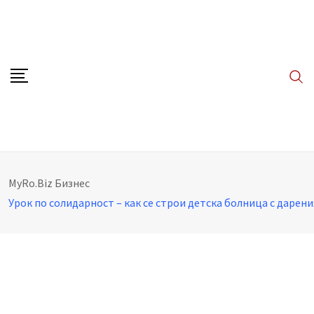
Skip
to
content
MyRo.Biz
Бизнес
Урок по солидарност – как се строи детска болница с дарени