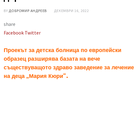
BY
ДОБРОМИР АНДРЕЕВ
ДЕКЕМВРИ 16, 2022
share
LinkedIn
Whatsapp
Share
Facebook
Twitter
via
Email
Проекът за детска болница по европейски
образец разширява базата на вече
съществуващото здраво заведение за лечение
на деца „Мария Кюри“.