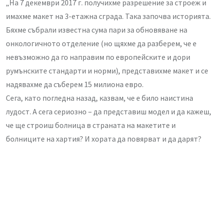
„На 7 декември 2017 г. получихме разрешение за строеж и
имахме макет на 3-етажна сграда. Така започва историята.
Бяхме събрали известна сума пари за обновяване на
онкологичното отделение (но щяхме да разберем, че е
невъзможно да го направим по европейските и дори
румънските стандарти и норми), представихме макет и се
надявахме да съберем 15 милиона евро.
Сега, като погледна назад, казвам, че е било наистина
лудост. А сега сериозно – да представиш модел и да кажеш,
че ще строиш болница в страната на макетите и
болниците на хартия? И хората да повярват и да дарят?