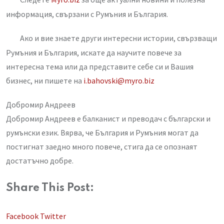
информация, свързани с Румъния и България.
Ако и вие знаете други интересни истории, свързващи
Румъния и България, искате да научите повече за
интересна тема или да представите себе си и Вашия
бизнес, ни пишете на
i.bahovski@myro.biz
Добромир Андреев
Добромир Андреев е балканист и преводач с български и
румънски език. Вярва, че България и Румъния могат да
постигнат заедно много повече, стига да се опознаят
достатъчно добре.
Share This Post:
LinkedIn
Whatsapp
Share
Facebook
Twitter