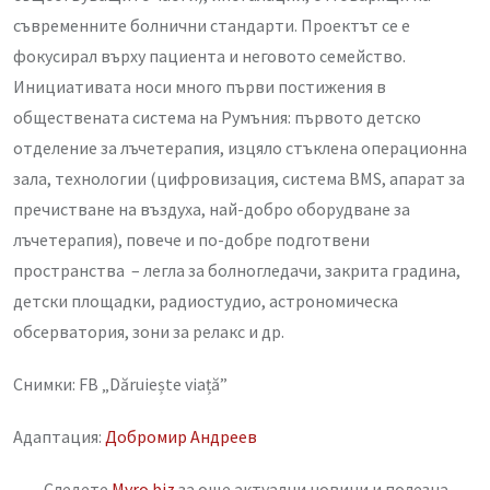
съвременните болнични стандарти. Проектът се е
фокусирал върху пациента и неговото семейство.
Инициативата носи много първи постижения в
обществената система на Румъния: първото детско
отделение за лъчетерапия, изцяло стъклена операционна
зала, технологии (цифровизация, система BMS, апарат за
пречистване на въздуха, най-добро оборудване за
лъчетерапия), повече и по-добре подготвени
пространства – легла за болногледачи, закрита градина,
детски площадки, радиостудио, астрономическа
обсерватория, зони за релакс и др.
Снимки: FB „Dăruiește viață”
Адаптация:
Добромир Андреев
Следете
Myro.biz
за още актуални новини и полезна