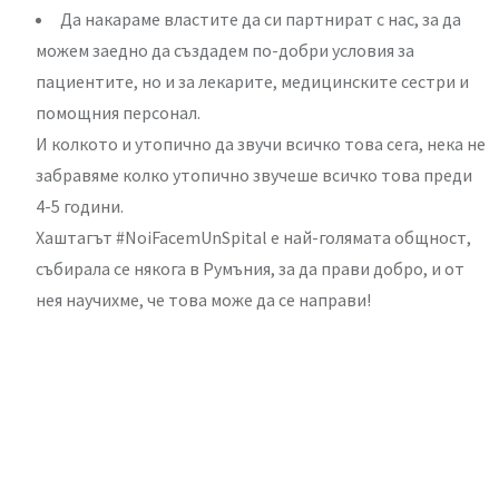
Да накараме властите да си партнират с нас, за да
можем заедно да създадем по-добри условия за
пациентите, но и за лекарите, медицинските сестри и
помощния персонал.
И колкото и утопично да звучи всичко това сега, нека не
забравяме колко утопично звучеше всичко това преди
4-5 години.
Хаштагът #NoiFacemUnSpital е най-голямата общност,
събирала се някога в Румъния, за да прави добро, и от
нея научихме, че това може да се направи!