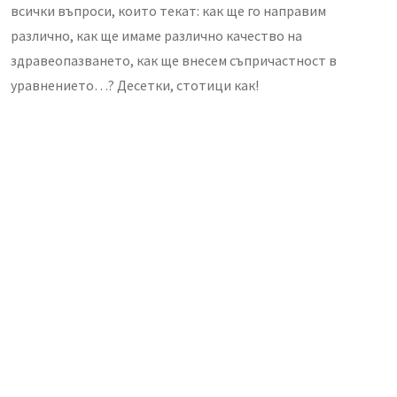
всички въпроси, които текат: как ще го направим
различно, как ще имаме различно качество на
здравеопазването, как ще внесем съпричастност в
уравнението…? Десетки, стотици как!