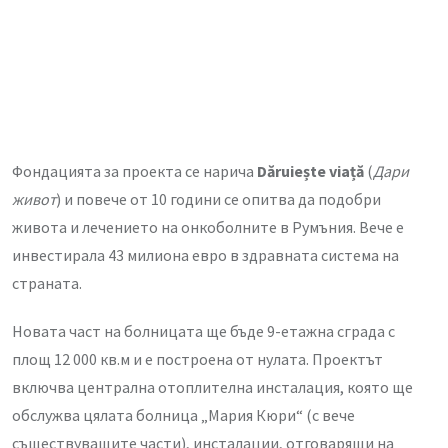
Фондацията за проекта се нарича
Dăruiește viață
(
Дари
живот
) и повече от 10 години се опитва да подобри
живота и лечението на онкоболните в Румъния. Вече е
инвестирала 43 милиона евро в здравната система на
страната.
Новата част на болницата ще бъде 9-етажна сграда с
площ 12 000 кв.м и е построена от нулата. Проектът
включва централна отоплителна инсталация, която ще
обслужва цялата болница „Мария Кюри“ (с вече
съществуващите части), инсталации, отговарящи на