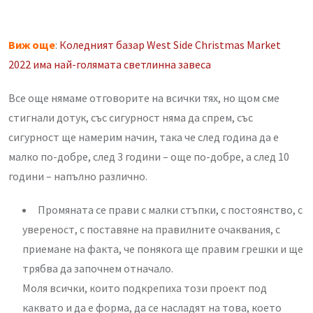
Виж още
:
Коледният базар West Side Christmas Market
2022 има най-голямата светлинна завеса
Все още нямаме отговорите на всички тях, но щом сме
стигнали дотук, със сигурност няма да спрем, със
сигурност ще намерим начин, така че след година да е
малко по-добре, след 3 години – още по-добре, а след 10
години – напълно различно.
Промяната се прави с малки стъпки, с постоянство, с
увереност, с поставяне на правилните очаквания, с
приемане на факта, че понякога ще правим грешки и ще
трябва да започнем отначало.
Моля всички, които подкрепиха този проект под
каквато и да е форма, да се насладят на това, което