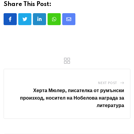
Share This Post:
L
W
S
i
h
h
n
a
a
k
t
r
e
s
e
d
a
v
I
p
i
n
p
a
NEXT POST
E
Херта Мюлер, писателка от румънски
произход, носител на Нобелова награда за
m
литература
a
i
l