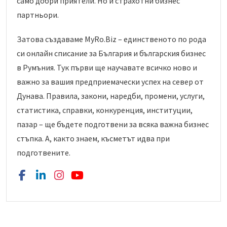
само добри приятели. Но и страхотни бизнес
партньори.
Затова създаваме MyRo.Biz – единственото по рода
си онлайн списание за България и българския бизнес
в Румъния. Тук първи ще научавате всичко ново и
важно за вашия предприемачески успех на север от
Дунава. Правила, закони, наредби, промени, услуги,
статистика, справки, конкуренция, институции,
пазар – ще бъдете подготвени за всяка важна бизнес
стъпка. А, както знаем, късметът идва при
подготвените.