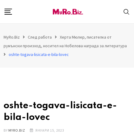
S
k
i
p
MyRo.Biz
След работа
Херта Мюлер, писателка от
t
румънски произход, носител на Нобелова награда за литература
o
c
oshte-togava-lisicata-e-bila-lovec
o
n
t
e
n
oshte-togava-lisicata-e-
t
bila-lovec
BY
MYRO.BIZ
ЯНУАРИ 15, 2023