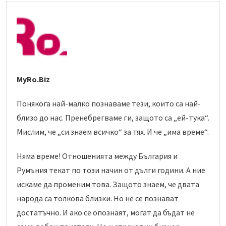
MyRo.Biz
Понякога най-малко познаваме тези, които са най-
близо до нас. Пренебрегваме ги, защото са „ей-тука“.
Мислим, че „си знаем всичко“ за тях. И че „има време“.
Няма време! Отношенията между България и
Румъния текат по този начин от дълги години. А ние
искаме да променим това. Защото знаем, че двата
народа са толкова близки. Но не се познават
достатъчно. И ако се опознаят, могат да бъдат не