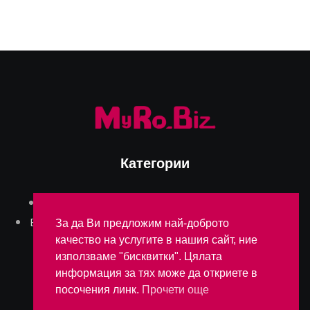
Категории
Aктуално
Блог
Бизнес
Интервюта
България
След работа
Българите в Румъния
За да Ви предложим най-доброто
качество на услугите в нашия сайт, ние
използваме "бисквитки". Цялата
ОБЩИ УСЛОВИЯ
информация за тях може да откриете в
посочения линк.
Прочети още