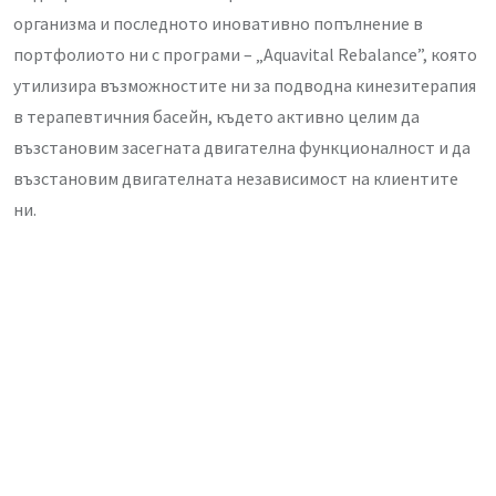
организма и последното иновативно попълнение в
портфолиото ни с програми – „Aquavital Rebalance”, която
утилизира възможностите ни за подводна кинезитерапия
в терапевтичния басейн, където активно целим да
възстановим засегната двигателна функционалност и да
възстановим двигателната независимост на клиентите
ни.