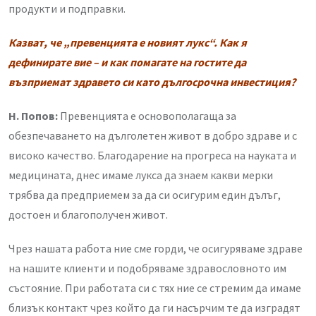
продукти и подправки.
Казват, че „превенцията е новият лукс“. Как я
дефинирате вие – и как помагате на гостите да
възприемат здравето си като дългосрочна инвестиция?
Н. Попов:
Превенцията е основополагаща за
обезпечаването на дълголетен живот в добро здраве и с
високо качество. Благодарение на прогреса на науката и
медицината, днес имаме лукса да знаем какви мерки
трябва да предприемем за да си осигурим един дълъг,
достоен и благополучен живот.
Чрез нашата работа ние сме горди, че осигуряваме здраве
на нашите клиенти и подобряваме здравословното им
състояние. При работата си с тях ние се стремим да имаме
близък контакт чрез който да ги насърчим те да изградят