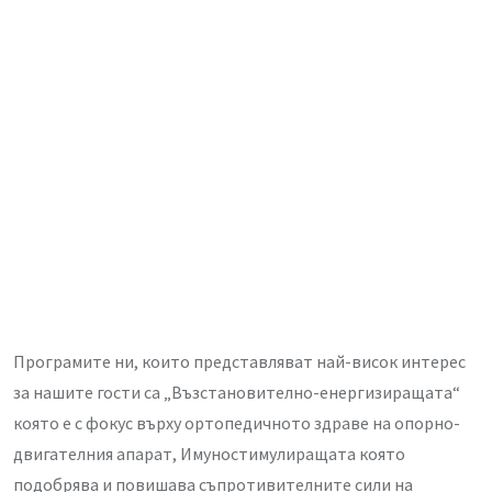
Програмите ни, които представляват най-висок интерес
за нашите гости са „Възстановително-енергизиращата“
която е с фокус върху ортопедичното здраве на опорно-
двигателния апарат, Имуностимулиращата която
подобрява и повишава съпротивителните сили на