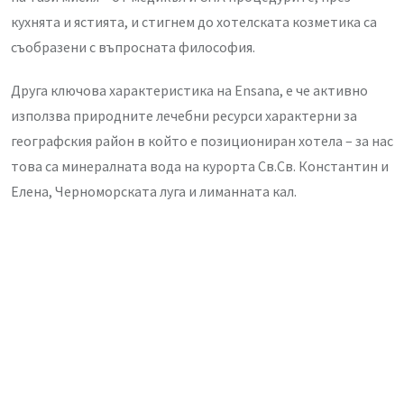
кухнята и ястията, и стигнем до хотелската козметика са
съобразени с въпросната философия.
Друга ключова характеристика на Ensana, е че активно
използва природните лечебни ресурси характерни за
географския район в който е позициониран хотела – за нас
това са минералната вода на курорта Св.Св. Константин и
Елена, Черноморската луга и лиманната кал.