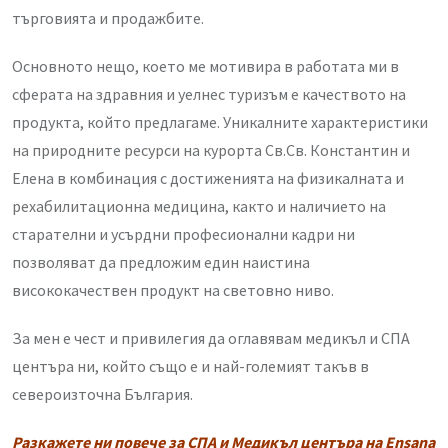
търговията и продажбите.
Основното нещо, което ме мотивира в работата ми в
сферата на здравния и уелнес туризъм е качеството на
продукта, който предлагаме. Уникалните характеристики
на природните ресурси на курорта Св.Св. Константин и
Елена в комбинация с достиженията на физикалната и
рехабилитационна медицина, както и наличието на
старателни и усърдни професионални кадри ни
позволяват да предложим един наистина
висококачествен продукт на световно ниво.
За мен е чест и привилегия да оглавявам медикъл и СПА
центъра ни, който също е и най-големият такъв в
североизточна България.
Разкажете ни повече за СПА и Медикъл центъра на Ensana