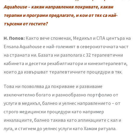
Aquahouse – какви направления покривате, какви
терапии и програми предлагате, и кои от тях са най-
търсени от гостите?
Н. Попов:
Както вече споменах, Медикъл и СПА центъра на
Ensana Aquahouse е най-големият в североизточната част
на страната ни. Базата ни разполага с 32 терапевтични
кабинета и десетки рехабилтиатори и кинезитерапевти,
които да извършват терапевтичните процедури в тях.
Това ни позволява да покриваме и развиваме
изключително богато и разнообразно портфолио от
услуги в медикъл, балнео и уелнес направлението – от
строго медицински процедури като например
инхалациите, балнео такива като апликациите с кал и
луга, и стигнем до уелнес услуги като Хамам ритуала.