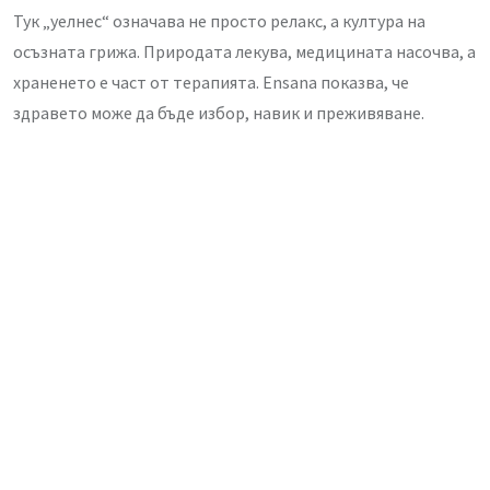
Тук „уелнес“ означава не просто релакс, а култура на
осъзната грижа. Природата лекува, медицината насочва, а
храненето е част от терапията. Ensana показва, че
здравето може да бъде избор, навик и преживяване.