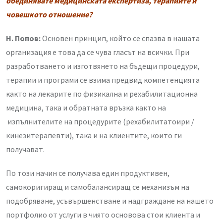
обединявате медицинската експертиза, терапиите и
човешкото отношение?
Н. Попов:
Основен принцип, който се спазва в нашата
организация е това да се чува гласът на всички. При
разработването и изготвянето на бъдещи процедури,
терапии и програми се взима предвид компетенцията
както на лекарите по физикална и рехабилитационна
медицина, така и обратната връзка както на
изпълнителите на процедурите (рехабилитатоири /
кинезитерапевти), така и на клиентите, които ги
получават.
По този начин се получава един продуктивен,
самокоригиращ и самобалансиращ се механизъм на
подобряване, усъвършенстване и надграждане на нашето
портфолио от услуги в чиято основова стои клиента и