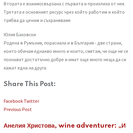
Втората е взаимосвързана с първата и произлиза от нея.
Третата е основният ресурс чрез който работим и който
трябва да ценим и съхраняваме
Юлия Баховски
Родена в Румъния, пораснала и в България - две страни,
които обичам еднакво много и които, смятам, че още не се
познават достатъчно добре и имат още много неща да си
кажат една на друга.
Share This Post:
LinkedIn
Whatsapp
Share
Facebook
Twitter
via
Previous Post
Email
Анелия Христова, wine adventurer: „И