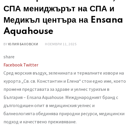
СПА мениджърът на СПА и
Медикъл центъра на Ensana
Aquahouse
BY
ЮЛИЯ БАХОВСКИ
НОЕМВРИ 11, 2025
share
LinkedIn
Whatsapp
Share
Facebook
Twitter
via
Сред морския въздух, зеленината и термалните извори на
Email
курорта „Св. св. Константин и Елена“ стои едно име, което
променя представата за здраве и уелнес туризъм в
България – Ensana Aquahouse. Международният бранд с
дългогодишен опит в медицинския уелнес и
балнеологията обединява природни ресурси, медицински
подход и качествено преживяване.