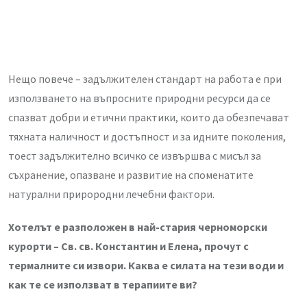
Нещо повече – задължителен стандарт на работа е при
използването на въпросните природни ресурси да се
спазват добри и етични практики, които да обезпечават
тяхната наличност и достъпност и за идните поколения,
тоест задължително всичко се извършва с мисъл за
съхранение, опазване и развитие на споменатите
натурални прирородни лечебни фактори.
Хотелът е разположен в най-стари
я черноморски
курорти – Св. св. Константин и Елена, прочут с
термалните си извори. Каква е силата на тези води и
как те се използват в терапиите ви?