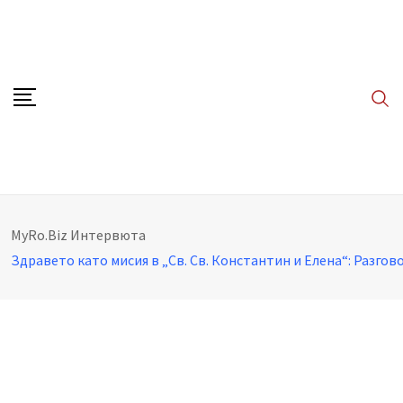
Skip
to
content
MyRo.Biz
Интервюта