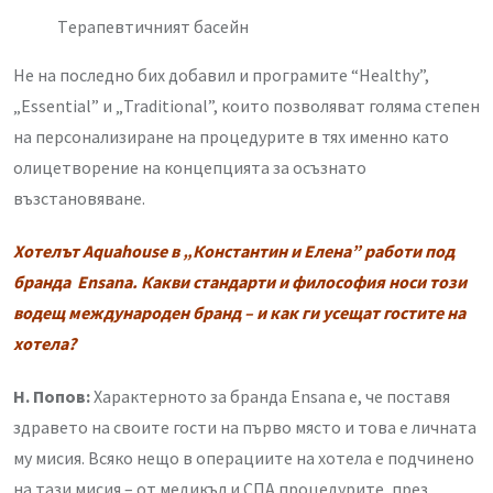
Tерапевтичният басейн
Не на последно бих добавил и програмите “Healthy”,
„Essential” и „Traditional”, които позволяват голяма степен
на персонализиране на процедурите в тях именно като
олицетворение на концепцията за осъзнато
възстановяване.
Хотелът Aquahouse в „Константин и Елена” работи под
бранда Ensana. Какви стандарти и философия носи този
водещ международен бранд – и как ги усещат гостите на
хотела?
Н. Попов:
Характерното за бранда Ensana e, че поставя
здравето на своите гости на първо място и това е личната
му мисия. Всяко нещо в операциите на хотела е подчинено
на тази мисия – от медикъл и СПА процедурите, през