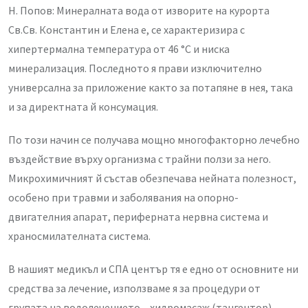
Н. Попов: Минералната вода от изворите на курорта
Св.Св. Константин и Елена е, се характеризира с
хипертермална температура от 46 °C и ниска
минерализация. Последното я прави изключително
универсална за приложение както за потапяне в нея, така
и за директната й консумация.
По този начин се получава мощно многофакторно лечебно
въздействие върху организма с трайни ползи за него.
Микрохимичният й състав обезпечава нейната полезност,
особено при травми и заболявания на опорно-
двигателния апарат, периферната нервна система и
храносмилателната система.
В нашият медикъл и СПА център тя е едно от основните ни
средства за лечение, използваме я за процедури от
групата на водолечението – хидромасаж (тангентор),