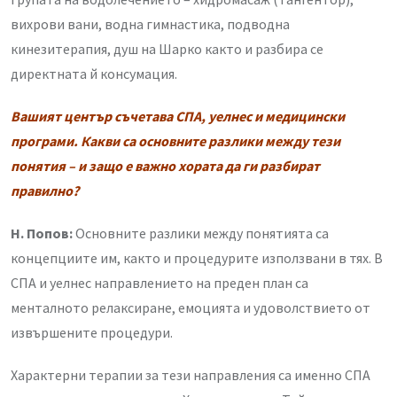
вихрови вани, водна гимнастика, подводна
кинезитерапия, душ на Шарко както и разбира се
директната й консумация.
Вашият център съчетава СПА, уелнес и медицински
програми. Какви са основните разлики между тези
понятия – и защо е важно хората да ги разбират
правилно?
Н. Попов:
Основните разлики между понятията са
концепциите им, както и процедурите използвани в тях. В
СПА и уелнес направлението на преден план са
менталното релаксиране, емоцията и удоволствието от
извършените процедури.
Характерни терапии за тези направления са именно СПА