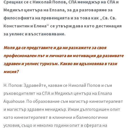
Срещнах се с Николай Попов, СПА мениджър на СПА и
Медикъл центъра на Ensana, за да разговаряме за
философията на превенцията и за това как „Св. Св.
Константин и Елена“ се утвърждава като дестинация
за уелнес и възстановяване.
Моля да се представите и да ни разкажете за своя
професионален път и личната ви мотивация да развивате
здравен и уелнес туризъм. Какво ви вдъхновява в тази
мисия?
Н. Попов: Здравейте, казвам се Николай Попов и съм
ръководителят на СПА и Медикъл центъра на Ensana
Aquahouse. По образование съм магистър кинезитерапевт
и магистър здравен мениджър. Имам дългогодишен опит
като кинезитерапевт в клинични и балнеологични
условия, също и няколко години опит в сферата на