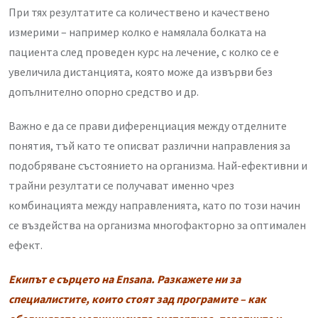
При тях резултатите са количествено и качествено
измерими – например колко е намялала болката на
пациента след проведен курс на лечение, с колко се е
увеличила дистанцията, която може да извърви без
допълнително опорно средство и др.
Важно е да се прави диференциация между отделните
понятия, тъй като те описват различни направления за
подобряване състоянието на организма. Най-ефективни и
трайни резултати се получават именно чрез
комбинацията между направленията, като по този начин
се въздейства на организма многофакторно за оптимален
ефект.
Екипът е сърцето на Ensana. Разкажете ни за
специалистите, които стоят зад програмите – как