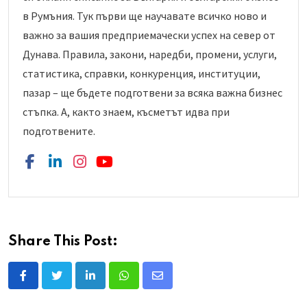
в Румъния. Тук първи ще научавате всичко ново и
важно за вашия предприемачески успех на север от
Дунава. Правила, закони, наредби, промени, услуги,
статистика, справки, конкуренция, институции,
пазар – ще бъдете подготвени за всяка важна бизнес
стъпка. А, както знаем, късметът идва при
подготвените.
Share This Post:
L
W
S
i
h
h