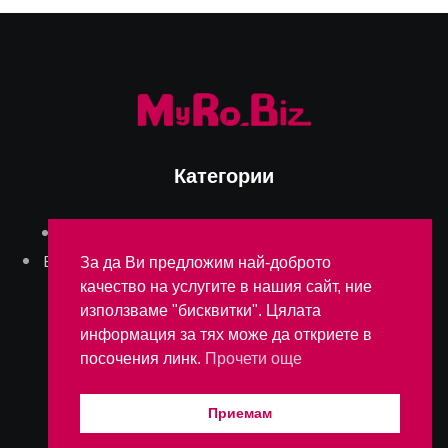
Категории
Aктуално
Блог
Бизнес
Интервюта
България
След работа
Българите в Румъния
За да Ви предложим най-доброто
качество на услугите в нашия сайт, ние
използваме "бисквитки". Цялата
ОБЩИ УСЛОВИЯ
информация за тях може да откриете в
посочения линк.
Прочети още
Приемам