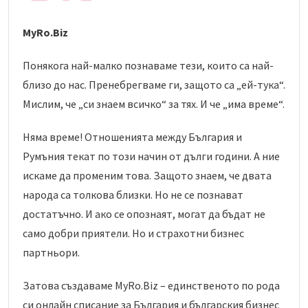
MyRo.Biz
Понякога най-малко познаваме тези, които са най-
близо до нас. Пренебрегваме ги, защото са „ей-тука“.
Мислим, че „си знаем всичко“ за тях. И че „има време“.
Няма време! Отношенията между България и
Румъния текат по този начин от дълги години. А ние
искаме да променим това. Защото знаем, че двата
народа са толкова близки. Но не се познават
достатъчно. И ако се опознаят, могат да бъдат не
само добри приятели. Но и страхотни бизнес
партньори.
Затова създаваме MyRo.Biz – единственото по рода
си онлайн списание за България и българския бизнес