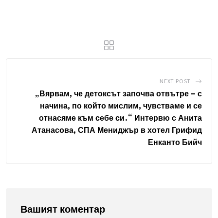
n
a
a
k
t
r
e
s
e
d
a
v
I
p
i
n
p
a
NEXT POST
E
„Вярвам, че детоксът започва отвътре – с
начина, по който мислим, чувстваме и се
m
отнасяме към себе си.“ Интервю с Анита
a
Атанасова, СПА Мениджър в хотел Грифид
i
Енканто Бийч
l
Вашият коментар