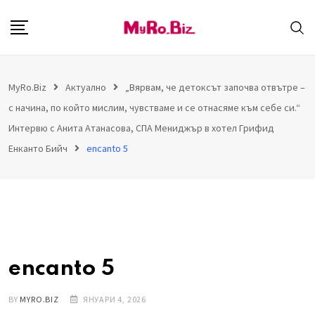
S
k
i
p
MyRo.Biz
Aктуално
„Вярвам, че детоксът започва отвътре –
t
с начина, по който мислим, чувстваме и се отнасяме към себе си.“
o
c
Интервю с Анита Атанасова, СПА Мениджър в хотел Грифид
o
Енканто Бийч
encanto 5
n
t
e
n
t
encanto 5
BY
MYRO.BIZ
ЯНУАРИ 4, 2026