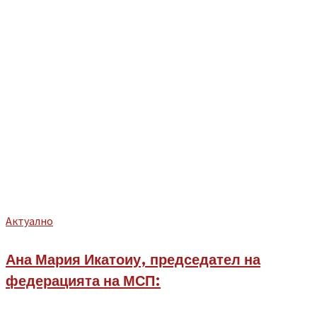
Aктуално
Ана Мария Икатоиу, председател на
федерацията на МСП: