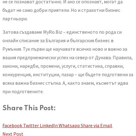
не се познават достатъчно. И ако се опознаят, могат да
бъдат не само добри приятели. Но и страхотни бизнес
партньори.
Затова създаваме MyRo.Biz – единственото по рода си
онлайн списание за България и българския бизнес в
Румъния. Тук първи ще научавате всичко ново и важно за
вашия предприемачески успех на север от Дунава. Правила,
закони, наредби, промени, услуги, статистика, справки,
конкуренция, институции, пазар – ще бъдете подготвени за
всяка важна бизнес стъпка. А, както знаем, късметът идва
при подготвените.
Share This Post:
Facebook
Twitter
LinkedIn
Whatsapp
Share via Email
Next Post