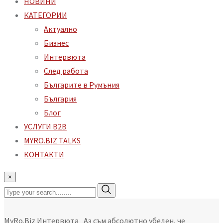
НОВИНИ
КАТЕГОРИИ
Aктуално
Бизнес
Интервюта
След работа
Българите в Румъния
България
Блог
УСЛУГИ B2B
MYRO.BIZ TALKS
КОНТАКТИ
×
MyRo.Biz
Интервюта
„Aз съм абсолютно убеден, че