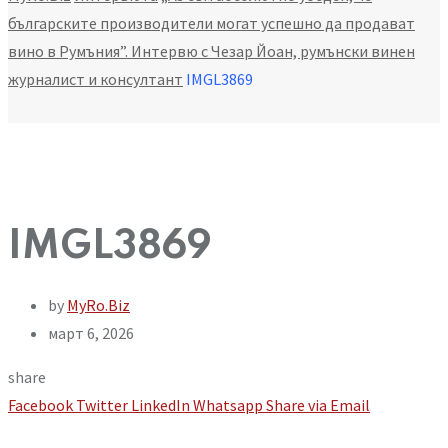
българските производители могат успешно да продават
вино в Румъния”. Интервю с Чезар Йоан, румънски винен
журналист и консултант
IMGL3869
IMGL3869
by
MyRo.Biz
март 6, 2026
share
Facebook
Twitter
LinkedIn
Whatsapp
Share via Email