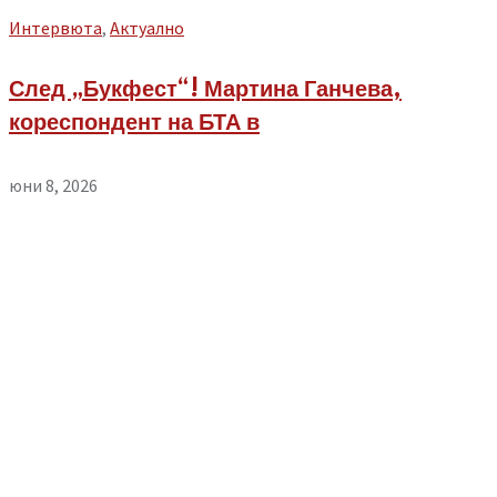
Интервюта
,
Aктуално
След „Букфест“! Мартина Ганчева,
кореспондент на БТА в
юни 8, 2026