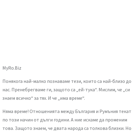
MyRo.Biz
Понякога най-малко познаваме тези, които са най-близо до
нас. Пренебрегваме ги, защото са „ей-тука“. Мислим, че „си
знаем всичко“ за тях. И че „има време“.
Няма време! Отношенията между България и Румъния текат
по този начин от дълги години. А ние искаме да променим
това. Защото знаем, че двата народа са толкова близки. Но