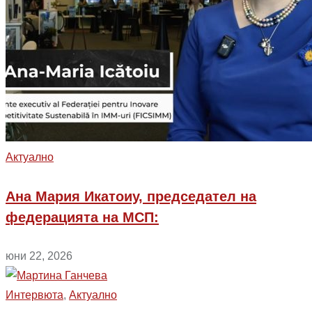
Aктуално
Ана Мария Икатоиу, председател на
федерацията на МСП:
юни 22, 2026
Интервюта
,
Aктуално