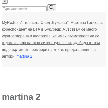
×
MyRo.Biz
Интервюта
След „Букфест“! Мартина Ганчева,
кореспондент на БТА в Букурещ: „Чувствам се много
удовлетворена и щастлива, че имах възможност да се
отдам изцяло на този литературен свят, да бъда в този
водовъртеж от премиери на книги, представяния на
автори.
martina 2
martina 2