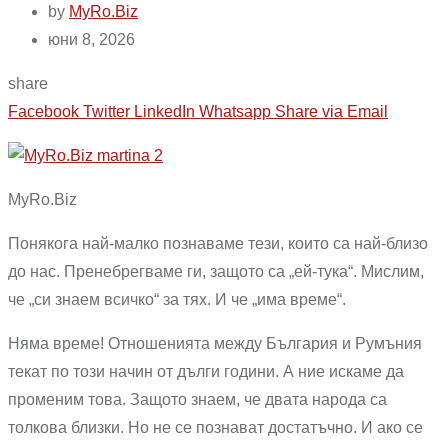
by
MyRo.Biz
юни 8, 2026
share
Facebook
Twitter
LinkedIn
Whatsapp
Share via Email
MyRo.Biz
Понякога най-малко познаваме тези, които са най-близо
до нас. Пренебрегваме ги, защото са „ей-тука“. Мислим,
че „си знаем всичко“ за тях. И че „има време“.
Няма време! Отношенията между България и Румъния
текат по този начин от дълги години. А ние искаме да
променим това. Защото знаем, че двата народа са
толкова близки. Но не се познават достатъчно. И ако се