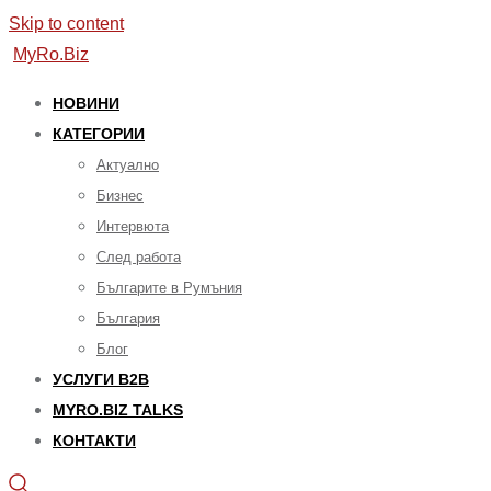
Skip to content
MyRo.Biz
НОВИНИ
КАТЕГОРИИ
Aктуално
Бизнес
Интервюта
След работа
Българите в Румъния
България
Блог
УСЛУГИ B2B
MYRO.BIZ TALKS
КОНТАКТИ