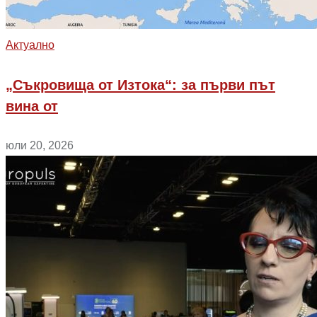
Aктуално
„Съкровища от Изтока“: за първи път
вина от
юли 20, 2026