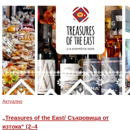
Aктуално
„Treasures of the East/ Съкровища от
изтока“ (2–4