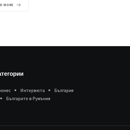
AD MORE
атегории
изнес
Интервюта
България
Българите в Румъния