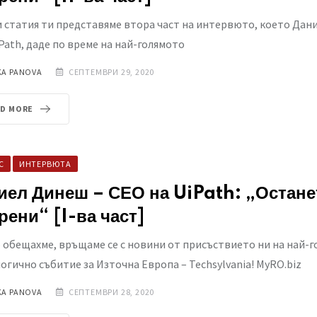
 статия ти представяме втора част на интервюто, което Дан
Path, даде по време на най-голямото
KA PANOVA
СЕПТЕМВРИ 29, 2020
AD MORE
С
ИНТЕРВЮТА
иел Динеш – СЕО на UiPath: „Остане
рени“ [I-ва част]
обещахме, връщаме се с новини от присъствието ни на най-
огично събитие за Източна Европа – Techsylvania! MyRO.biz
KA PANOVA
СЕПТЕМВРИ 28, 2020