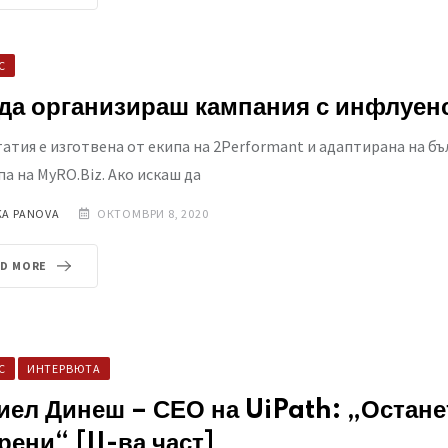
С
 да организираш кампания с инфлуе
татия е изготвена от екипа на 2Performant и адаптирана на бъ
па на MyRO.Biz. Ако искаш да
KA PANOVA
ОКТОМВРИ 8, 2020
AD MORE
С
ИНТЕРВЮТА
иел Динеш – СЕО на UiPath: „Остане
рени“ [II-ва част]