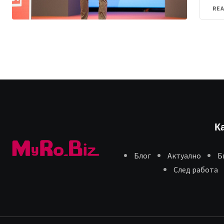
RE
К
Блог
Aктуално
Б
След работа