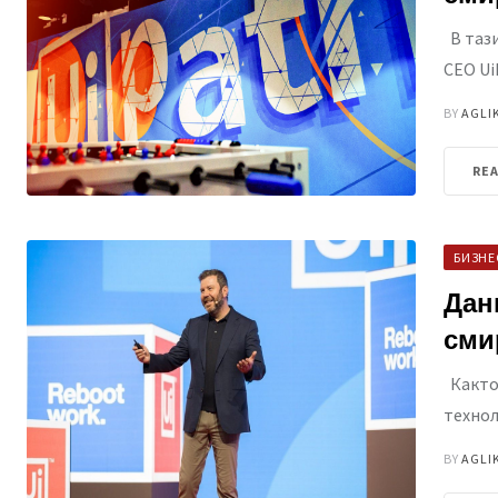
В тази
CEO Ui
BY
AGLI
RE
БИЗНЕ
Дан
сми
Както 
технол
BY
AGLI