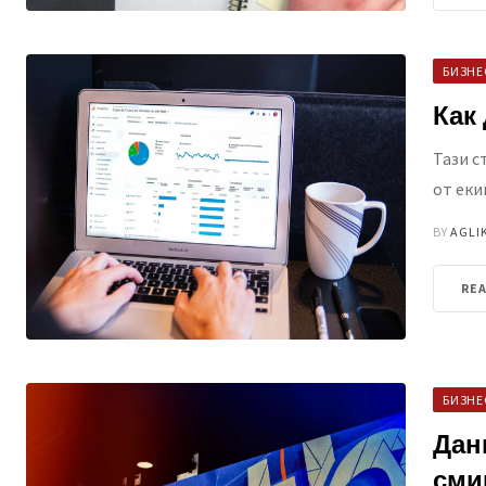
БИЗНЕ
Как
Тази с
от еки
BY
AGLI
RE
БИЗНЕ
Дан
сми