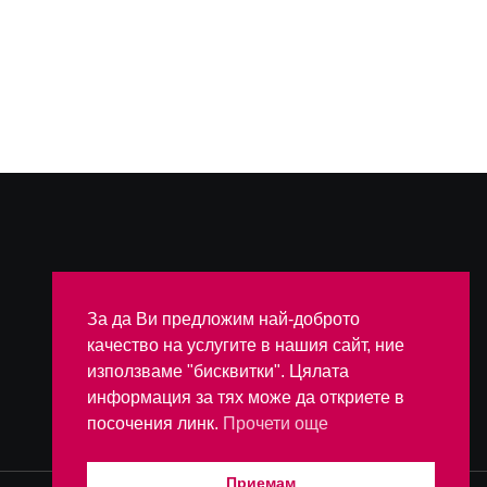
ОБЩИ УСЛОВИЯ
За да Ви предложим най-доброто
качество на услугите в нашия сайт, ние
използваме "бисквитки". Цялата
информация за тях може да откриете в
посочения линк.
Прочети още
Приемам