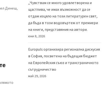
„Чувствам се много удовлетворена и
иел Динеш,
щастлива, че имах възможност да се
отдам изцяло на този литературен свят,
да бъда в този водовъртеж от премиери
на книги, представяния на автори.
юни 8, 2026
Europuls организира регионална дискусия
в София, посветена на бъдещия бюджет
на Европейския съюз и трансграничното
те
сътрудничество
май 29, 2026
голямото