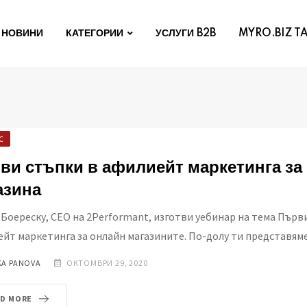
НОВИНИ
КАТЕГОРИИ
УСЛУГИ B2B
MYRO.BIZ T
С
ви стъпки в афилиейт маркетинга за
азина
Боереску, СЕО на 2Performant, изготви уебинар на тема Първ
йт маркетинга за онлайн магазините. По-долу ти представям
KA PANOVA
ОКТОМВРИ 29, 2020
AD MORE