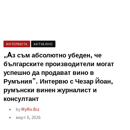
ИНТЕРВЮТА
AКТУАЛНО
„Aз съм абсолютно убеден, че
българските производители могат
успешно да продават вино в
Румъния”. Интервю с Чезар Йоан,
румънски винен журналист и
консултант
by
MyRo.Biz
март 6, 2026