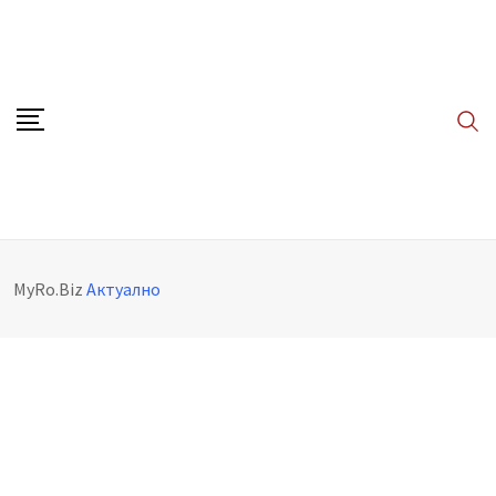
Skip
to
content
MyRo.Biz
Aктуално