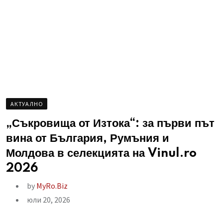
AКТУАЛНО
„Съкровища от Изтока“: за първи път
вина от България, Румъния и
Молдова в селекцията на Vinul.ro
2026
by
MyRo.Biz
юли 20, 2026