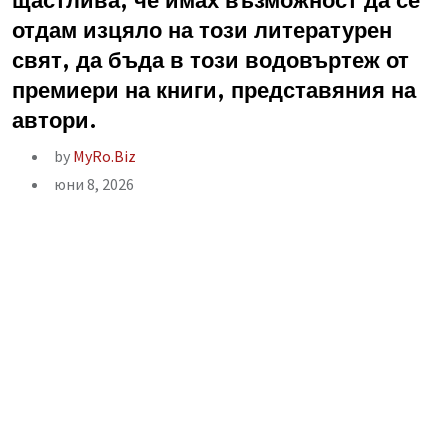
щастлива, че имах възможност да се
отдам изцяло на този литературен
свят, да бъда в този водовъртеж от
премиери на книги, представяния на
автори.
by
MyRo.Biz
юни 8, 2026