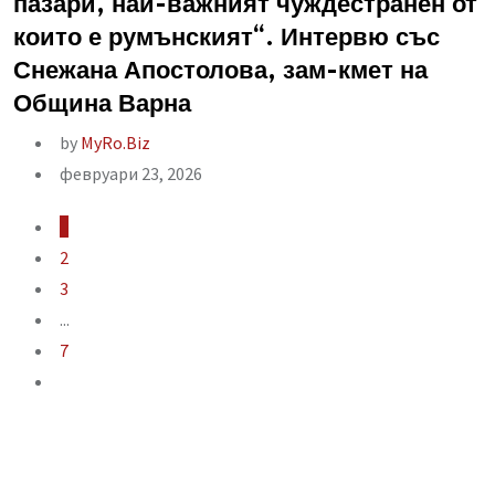
пазари, най-важният чуждестранен от
които е румънският“. Интервю със
Снежана Апостолова, зам-кмет на
Община Варна
by
MyRo.Biz
февруари 23, 2026
1
2
3
...
7