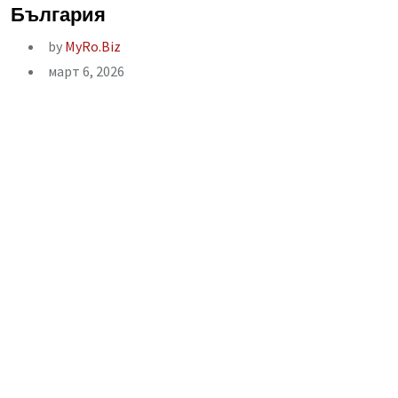
България
by
MyRo.Biz
март 6, 2026