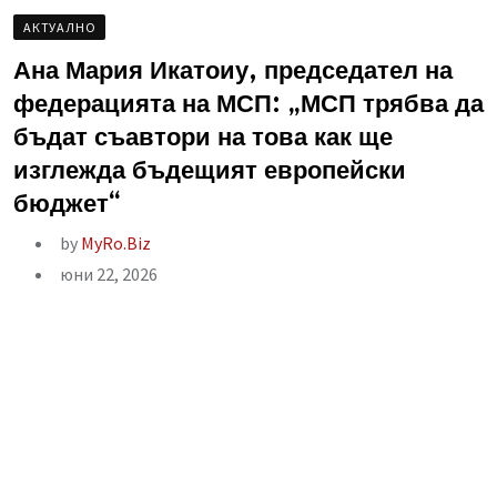
AКТУАЛНО
Ана Мария Икатоиу, председател на
федерацията на МСП: „МСП трябва да
бъдат съавтори на това как ще
изглежда бъдещият европейски
бюджет“
by
MyRo.Biz
юни 22, 2026