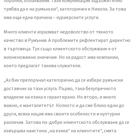
поръчки, оплаквания. Тази комуникация задължително
трябва да е на румънски“, категоричен е Никола. За това
има още една причина – куриерските услуги.
Много клиенти изразяват недоволство от тяхното
качество в Румъния. А проблемите рефлектират директно
в търговеца. Тук също клиентското обслужване е от
жизненоважно значение. Но за радост има компании,
които предлагат такива служители.
„Аз бих препоръчал категорично да се избере румънски
доставчик за тази услуга. Първо, така безупречното
владеене на езика е гарантирано. Но второ, и много
важно, е манталитетът. Колкото и да сме близо едни до
други, всяка нация има своите особености и културни
различия. Затова по-добре клиентското обслужване да се
извършва наистина „на езика“ на клиентите“, смята