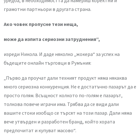
уредба, в необходимостта да намериш коректни и
грамотни партньори в другата страна.
Ако човек пропусне тези неща,
може да изпита сериозни затруднения“,
изреди Никола. И даде няколко „жокера“ за успех на
бъдещите онлайн търговци в Румъния:
„Първо да проучат дали техният продукт няма някаква
много сериозна конкуренция. Не е достатъчно пазарът да е
просто голям. Всъщност колкото по-голям е пазарът,
толкова повече играчи има. Трябва да се види дали
вашите стоки изобщо се търсят на този пазар. Дали няма
вече утвърден и разработен бранд, който хората
предпочитат и купуват масово“.