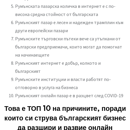
Румънската пазарска количка в интернет е с по-
висока средна стойност от българската
Румънският пазар е лесен и надежден трамплин към
други европейски пазари
Румънските търговски пътеки вече са утъпкани от
български предприемачи, които могат да помогнат
на начинаещите
Румънският интернет е добър, колкото и
българският
Румънските институции и власти работят по-
отговорно в услуга на бизнеса
Румънският онлайн пазар е в разцвет след COVID-19
Това е ТОП 10 на причините, поради
които си струва българският бизнес
да разшири и развие онлайн