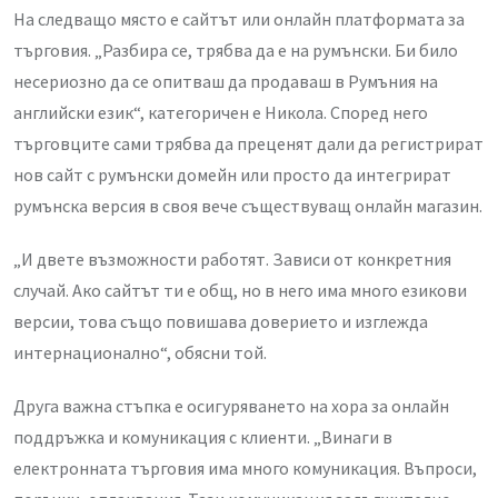
На следващо място е сайтът или онлайн платформата за
търговия. „Разбира се, трябва да е на румънски. Би било
несериозно да се опитваш да продаваш в Румъния на
английски език“, категоричен е Никола. Според него
търговците сами трябва да преценят дали да регистрират
нов сайт с румънски домейн или просто да интегрират
румънска версия в своя вече съществуващ онлайн магазин.
„И двете възможности работят. Зависи от конкретния
случай. Ако сайтът ти е общ, но в него има много езикови
версии, това също повишава доверието и изглежда
интернационално“, обясни той.
Друга важна стъпка е осигуряването на хора за онлайн
поддръжка и комуникация с клиенти. „Винаги в
електронната търговия има много комуникация. Въпроси,