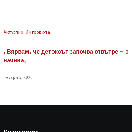
Aктуално
,
Интервюта
„Вярвам, че детоксът започва отвътре – с
начина,
януари 5, 2026