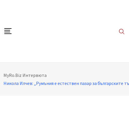
Skip
to
content
MyRo.Biz
Интервюта