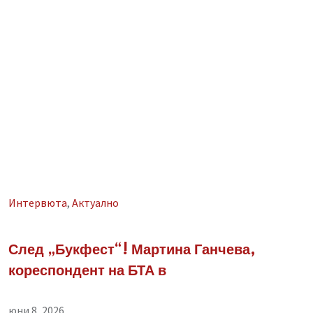
Интервюта
,
Aктуално
След „Букфест“! Мартина Ганчева,
кореспондент на БТА в
юни 8, 2026