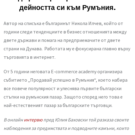
дейността си към Румъния.
Автор на списъка е българинът Никола Илчев, който от
години следи тенденциите в бизнес отношенията между
двете държави и помага на предприемачите от двете
страни на Дунава. Работата му е фокусирана главно върху
търговията в интернет.
От 5 години неговата E-commerce academy организира
събитието „Продавай успешно в Румъния“, което набира
все повече популярност и улеснява първите български
стъпки на румънския пазар. Защото според него това е
най-естественият пазар за българските търговци.
В онлайн
интервю
пред Юлия Баховски той разказа своите
наблюдения за предимствата и подводните камъни, които