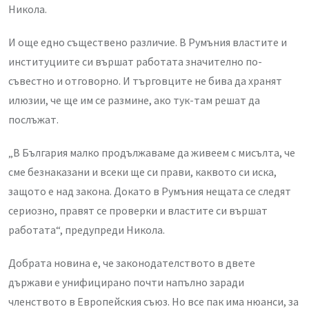
Никола.
И още едно съществено различие. В Румъния властите и
институциите си вършат работата значително по-
съвестно и отговорно. И търговците не бива да хранят
илюзии, че ще им се размине, ако тук-там решат да
послъжат.
„В България малко продължаваме да живеем с мисълта, че
сме безнаказани и всеки ще си прави, каквото си иска,
защото е над закона. Докато в Румъния нещата се следят
сериозно, правят се проверки и властите си вършат
работата“, предупреди Никола.
Добрата новина е, че законодателството в двете
държави е унифицирано почти напълно заради
членството в Европейския съюз. Но все пак има нюанси, за