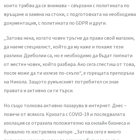
които трябва да се внимава – свързани с политиката по
връщане и замяна на стоки, с подготовката на необходима
документация, с политиката по GDPR и други.
„Затова нека, когато човек тръгне да прави свой магазин,
да наеме специалист, който да му каже и покаже тези
разлики. Дреболии са, но е необходимо да бъдат пипнати
от местен човек, който разбира. Ако сега спестиш от това,
после може да ти излезе по-скъпо“, е горещата препоръка
на Никола. Защото румънският потребител си знае
правата и активно си ги търси.
Но също толкова активно пазарува в интернет. Днес –
повече от всякога. Кризата с COVID-19 и последвалата
изолация се отразила положително на онлайн бизнеса и
буквално го изстреляла нагоре. „Затова сега е много