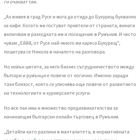
ги очакват там.
„Аз живея в град Русе и мога да отида до Букурещ буквално
за кафе. Когато ми гостуват приятели от страната, винаги
включвам в разходката им и посещение в Румъния. И често
чувам „Еййй, от Русе най-много ми хареса Букурещ“,
пошегува се Никола в началото на разговора.
Но извън шегите, за него бизнес сътрудничеството между
българи и румънци е повече от логично. Именно заради
тази близост, която се улеснява още повече от развитието
на технологиите и куриерските услуги.
Но все пак има и множество предизвикателства за
начинаещия български онлайн търговец в Румъния.
„Детайли като разлики в манталитета, в нормативната