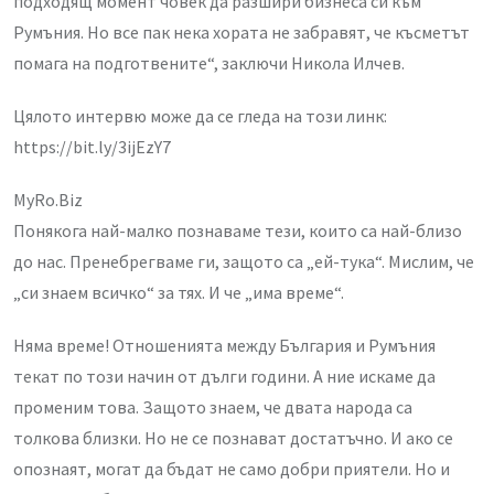
подходящ момент човек да разшири бизнеса си към
Румъния. Но все пак нека хората не забравят, че късметът
помага на подготвените“, заключи Никола Илчев.
Цялото интервю може да се гледа на този линк:
https://bit.ly/3ijEzY7
MyRo.Biz
Понякога най-малко познаваме тези, които са най-близо
до нас. Пренебрегваме ги, защото са „ей-тука“. Мислим, че
„си знаем всичко“ за тях. И че „има време“.
Няма време! Отношенията между България и Румъния
текат по този начин от дълги години. А ние искаме да
променим това. Защото знаем, че двата народа са
толкова близки. Но не се познават достатъчно. И ако се
опознаят, могат да бъдат не само добри приятели. Но и