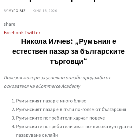
BY
MYRO.BIZ
ЮНИ 18, 2020
share
LinkedIn
Whatsapp
Share
Facebook
Twitter
via
Никола Илчев: „Румъния е
Email
естествен пазар за българските
търговци“
Полезни жокери за успешни онлайн продажби от
основателя на eCommerce Academy
Румънският пазар е много близо
Румънският пазар е в пъти по-голям от българския
Румънските потребители харчат повече
Румънските потребители имат по-висока култура на
пазаруване онлайн