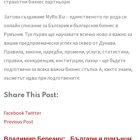
страхотни бизнес партньори.
Затова създаваме MyRo.Biz – единственото по рода си
онлайн списание за България и българския бизнес в
Румъния. Тук първи ще научавате всичко ново и важно за
вашия предприемачески успех на север от Дунава.
Правила, закони, наредби, промени, услуги, статистика,
справки, конкуренция, институции, пазар – ще бъдете
подготвени за всяка важна бизнес стъпка. А, както знаем,
късметът идва при подготвените.
Share This Post:
LinkedIn
Whatsapp
Share
Facebook
Twitter
via
Previous Post
Email
Владимир Береану: „Българи и румънци