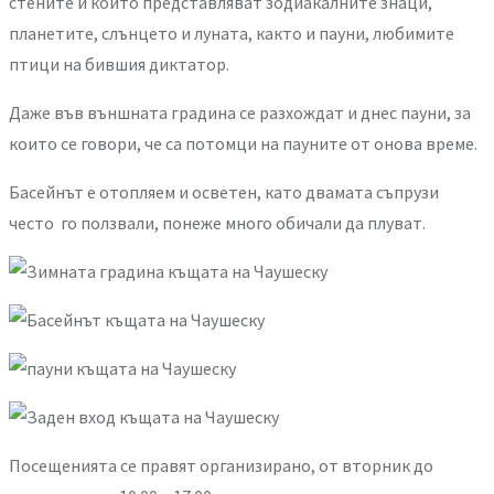
стените и които представляват зодиакалните знаци,
планетите, слънцето и луната, както и пауни, любимите
птици на бившия диктатор.
Даже във външната градина се разхождат и днес пауни, за
които се говори, че са потомци на пауните от онова време.
Басейнът е отопляем и осветен, като двамата съпрузи
често го ползвали, понеже много обичали да плуват.
Посещенията се правят организирано, от вторник до