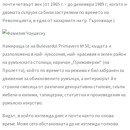
почти четвърт век (от 1965 г. – до декември 1989 г, когато и
двамата съпрузи са били застреляни по времето на
Революцията, в една от казармите на гр. Търговище.)
Намираща се на Bulevardul Primaverii № 50, къщата е
разположена в най- луксозния, най- красивия и зелен район
на румънската столица, наричан „Примаверии“ (на
Пролетта), който по времето на режима е бил забранен за
движение за обикновените румънци, а интериорът й е
странна смесица от различни декоративни стилове, скъпи
мебели и килими, тапицерии, статуетки и произведения на
румънско изкуство.
Видът, в който изглежда днес е почти както по онова
време. Може сега обстановката да не изглежда толкова