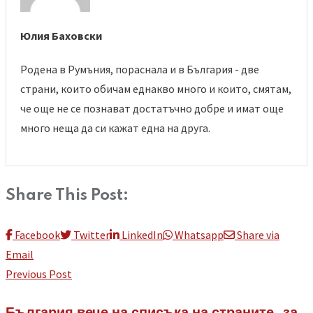
Юлия Баховски
Родена в Румъния, пораснала и в България - две
страни, които обичам еднакво много и които, смятам,
че още не се познават достатъчно добре и имат още
много неща да си кажат една на друга.
Share This Post:
Facebook
Twitter
LinkedIn
Whatsapp
Share via
Email
Previous Post
България вече на списъка на страните, за