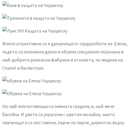
Много атрактивни са и дрешниците-гардеробите на Елена,
където са изложени дрехи и обувки специално поръчани в
най-добрите румънски фабрики и ателиета, по модели на
Chanel и Neckerman.
Но най-впечатляващи са зимната градина и, най-вече
басейна. И двете са украсени с цветни мозайки, чиито
парченцата са поставени, парче по парче, директно върху