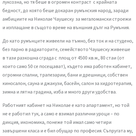
луксозна, но тя беше в огромен контраст с крайната
бедност, до която беше докаран румънския народ, заради
амбициите на Николае Чаушеску за мегаломански строежи
и изплащане в същото време на външния дълг на Румъния.
До като румънците живеели на тъмно, без ток и на студено,
без парно в радиаторите, семейството Чаушеску живееше
в тази разкошна сграда с площ от 4500 кв.м., 80 стаи (от
които само 50 се посещават), където има работен кабинет,
огромни спални, трапезарии, бани и дрешници, собствен
киносалон, сауна и джакузи, басейн, салон за хидротерапия,
зимна и лятна градина, изба и много други удобства.
Работният кабинет на Николае е като апартамент, но той
не е работил тук, а само е взимал различни уроци – по
дикция, икономика, понеже той имал само четири
завършени класа и е бил обущар по професия. Съпругата му,