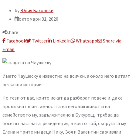
by
Юлия Баховски
октомври 31, 2020
share
Facebook
Twitter
LinkedIn
Whatsapp
Share via
Email
Името Чаушеску е известно на всички, а около него витаят
всякакви истории.
Но тези от вас, които искат да разберат повече и да се
промъкнат в интимността на неговия живот и на
семейството му, задължително в Букурещ, трябва да
посетят частната резиденция, в която той, съпругата му
Елена и трите им деца Нику, Зоя и Валентин са живяли