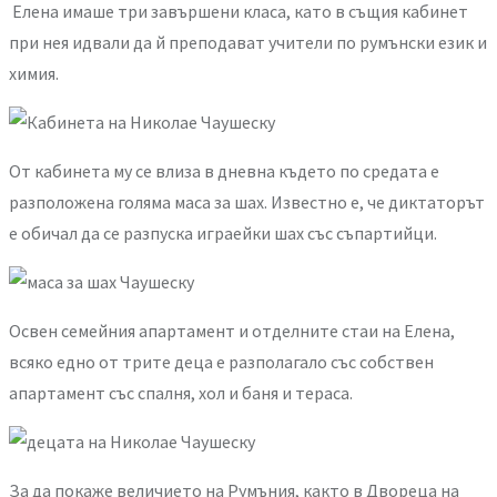
Елена имаше три завършени класа, като в същия кабинет
при нея идвали да й преподават учители по румънски език и
химия.
От кабинета му се влиза в дневна където по средата е
разположена голяма маса за шах. Известно е, че диктаторът
е обичал да се разпуска играейки шах със съпартийци.
Освен семейния апартамент и отделните стаи на Елена,
всяко едно от трите деца е разполагало със собствен
апартамент със спалня, хол и баня и тераса.
За да покаже величието на Румъния, както в Двореца на