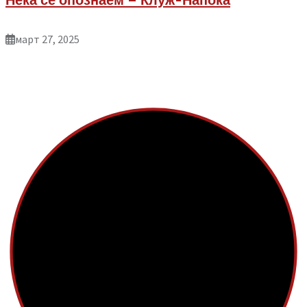
Нека се опознаем – Клуж-Напока
март 27, 2025