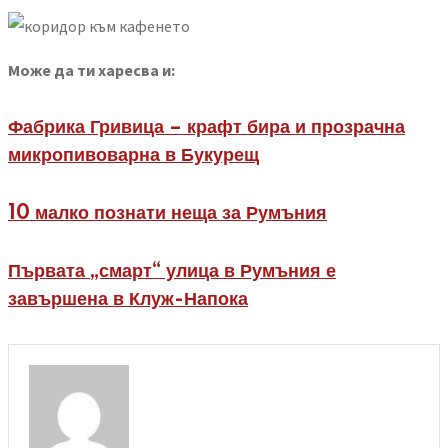
Може да ти харесва и:
Фабрика Гривица – крафт бира и прозрачна
микропивоварна в Букурещ
10 малко познати неща за Румъния
Първата „смарт“ улица в Румъния е
завършена в Клуж-Напока