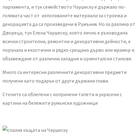
парламента, и тук семейството Чаушеску е държало по-
голямата част от използваните материали за строежа и
декорацията да са произведени в Румъния. Но за разлика от
Двореца, тук Елена Чаушеску, която лично е ръководила
всички строителни, ремонтни и декоративни дейности, е
поръчала и екзотични и рядко срещано дърво или мрамор и
обзавеждане от различни западни и ориенталски стилове.
Много са интересни различните декоративни предмети
получени като подарък от други държани глави.
Стените са облепени с копринени тапети и украсени с
картини на бележити румънски художници