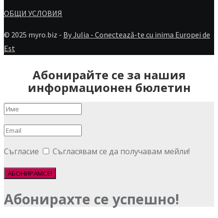
ОБЩИ УСЛОВИЯ
© 2025 myro.biz -
By Julia - Conectează-te cu inima Europei de
Est
Абонирайте се за нашия
информационен бюлетин
Съгласие
Съгласявам се да получавам мейли!
АБОНИРАМСЕ!
Абонирахте се успешно!