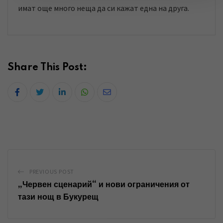
имат още много неща да си кажат една на друга.
Share This Post:
L
W
S
i
h
h
n
a
a
k
t
r
e
s
e
d
a
v
PREVIOUS POST
I
p
i
„Червен сценарий“ и нови ограничения от
n
p
a
тази нощ в Букурещ
E