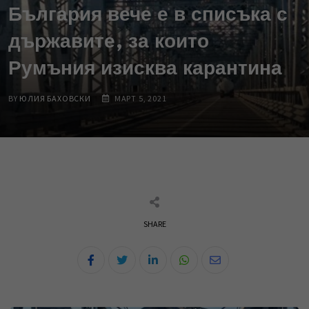
България вече е в списъка с
държавите, за които
Румъния изисква карантина
BY
ЮЛИЯ БАХОВСКИ
МАРТ 5, 2021
SHARE
L
W
S
i
h
h
n
a
a