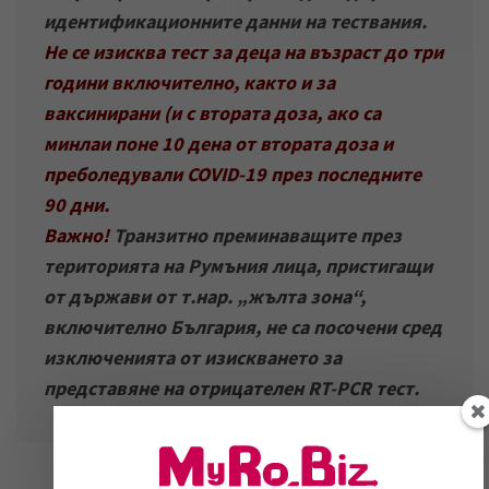
идентификационните данни на тествания.
Не се изисква тест за деца на възраст до три
години включително, както и за
ваксинирани (и с втората доза, ако са
минлаи поне 10 дена от втората доза и
преболедували COVID-19 през последните
90 дни.
Важно!
Транзитно преминаващите през
територията на Румъния лица, пристигащи
от държави от т.нар. „жълта зона“,
включително България, не са посочени сред
изключенията от изискването за
представяне на отрицателен RT-PCR тест.