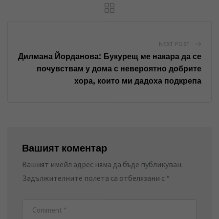
m
a
i
l
NEXT POST
Дилмана Йорданова: Букурещ ме накара да се
почувствам у дома с невероятно добрите
хора, които ми дадоха подкрепа
Вашият коментар
Вашият имейл адрес няма да бъде публикуван.
Задължителните полета са отбелязани с
*