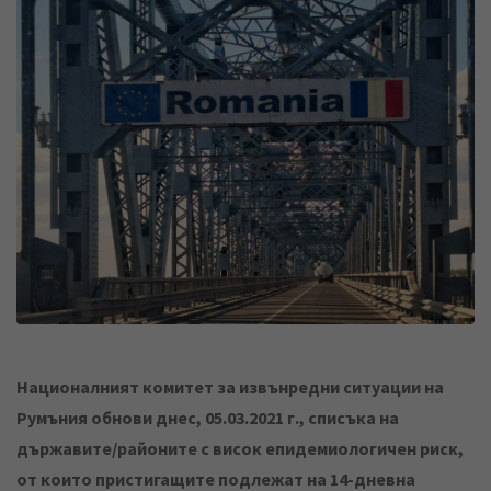
k
t
r
e
s
e
d
a
v
I
p
i
n
p
a
E
m
a
i
l
Националният комитет за извънредни ситуации на
Румъния обнови днес, 05.03.2021 г., списъка на
държавите/районите с висок епидемиологичен риск,
от които пристигащите подлежат на 14-дневна