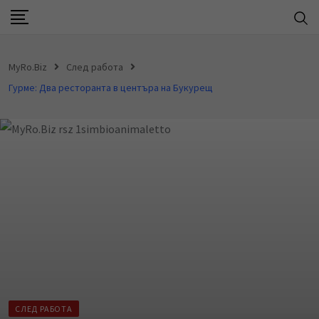
S
k
i
MyRo.Biz
След работа
p
Гурме: Два ресторанта в центъра на Букурещ
t
o
c
o
n
t
e
n
t
СЛЕД РАБОТА