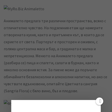
Анималето предлага три различни пространства, всяко с
отличително чувство. На подземния етаж ще намерите
отворената кухня, както и притъмнен кът, в които да се
скриете от света. Партерът е просторен и оживен, с
голяма централна маса и бар, а градината е малка и
непретенциозна. Менюто на Анималето предлага
(разбира се) пица и спагети, салати в буркан, както и
няколко основния ястия. За пиене може да поръчате
обичайните безалкохолни и алкохолни напитки, но ако се
чувствате вдъхновени, опитайте Цветната сангрия
(Sangria Flora) с бяло вино, бъз и плодове.