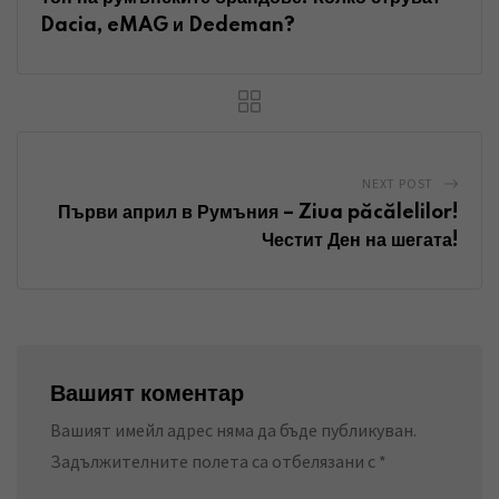
n
p
a
Dacia, eMAG и Dedeman?
E
m
a
i
l
NEXT POST
Първи април в Румъния – Ziua păcălelilor!
Честит Ден на шегата!
Вашият коментар
Вашият имейл адрес няма да бъде публикуван.
Задължителните полета са отбелязани с
*