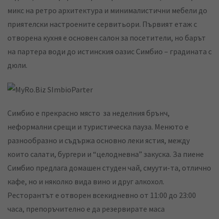
микс на ретро архитектура и минималистични мебели до
приятелски настроените сервитьори. Първият етаж с
отворена кухня е основен салон за посетители, но барът
на партера води до истинския оазис Симбио – градината с
дюли.
Симбио е прекрасно място за неделния брънч,
неформални срещи и туристическа пауза. Менюто е
разнообразно и съдържа основно леки ястия, между
които салати, бургери и “целодневна” закуска. За пиене
Симбио предлага домашен студен чай, смуути-та, отлично
кафе, но и няколко вида вино и друг алкохол.
Ресторантът е отворен всекидневно от 11:00 до 23:00
часа, препоръчително е да резервирате маса