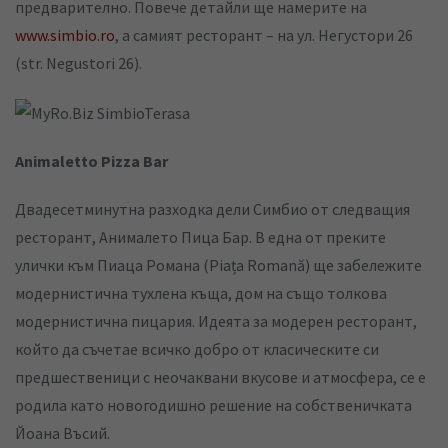
предварително. Повече детайли ще намерите на
www.simbio.ro
, а самият ресторант – на ул. Негустори 26
(str. Negustori 26).
Animaletto Pizza Bar
Двадесетминутна разходка дели Симбио от следващия
ресторант, Анималето Пица Бар. В една от преките
улички към Пиаца Романа (Piața Romană) ще забележите
модернистична тухлена къща, дом на също толкова
модернистична пицария. Идеята за модерен ресторант,
който да съчетае всичко добро от класическите си
предшественици с неочаквани вкусове и атмосфера, се е
родила като новогодишно решение на собственичката
Йоана Въсий.