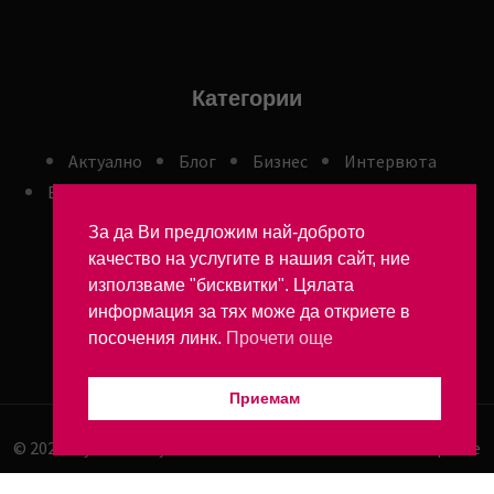
Категории
Aктуално
Блог
Бизнес
Интервюта
България
След работа
Българите в Румъния
За да Ви предложим най-доброто
качество на услугите в нашия сайт, ние
ОБЩИ УСЛОВИЯ
използваме "бисквитки". Цялата
информация за тях може да откриете в
посочения линк.
Прочети още
Приемам
© 2025 myro.biz -
By Julia - Conectează-te cu inima Europei de
Est