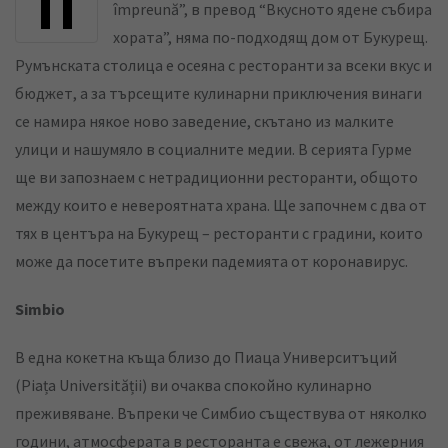
Поговорката “Mâncarea bună aduce oamenii
împreună”, в превод “Вкусното ядене събира
e
s
e
хората”, няма по-подходящ дом от Букурещ.
d
a
v
Румънската столица е осеяна с ресторанти за всеки вкус и
I
p
i
бюджет, а за търсещите кулинарни приключения винаги
n
p
a
се намира някое ново заведение, скътано из малките
E
улици и нашумяло в социалните медии. В серията Гурме
m
ще ви запознаем с нетрадиционни ресторанти, общото
a
между които е невероятната храна. Ще започнем с два от
i
тях в центъра на Букурещ – ресторанти с градини, които
l
може да посетите въпреки падемията от коронавирус.
Simbio
В една кокетна къща близо до Пиаца Университъций
(Piața Universității) ви очаква спокойно кулинарно
преживяване. Въпреки че Симбио съществува от няколко
години, атмосферата в ресторанта е свежа, от лежерния