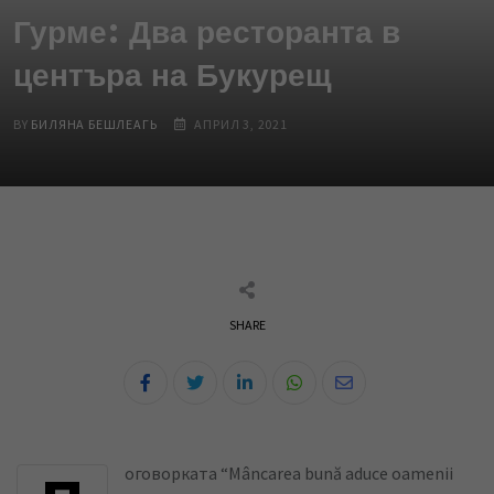
Гурме: Два ресторанта в
центъра на Букурещ
BY
БИЛЯНА БЕШЛЕАГЬ
АПРИЛ 3, 2021
SHARE
L
W
S
i
h
h
n
a
a
k
t
r