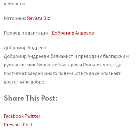
дейности.
Източник:
Revista Biz
Превод и адаптация:
Добромир Андреев
Добромир Андреев
Добромир Андреев е балканист и преводач с български и
румънски език. Вярва, че България и Румъния могат да
постигнат заедно много повече, стига да се опознаят
достатъчно добре.
Share This Post:
LinkedIn
Whatsapp
Share
Facebook
Twitter
via
Previous Post
Email