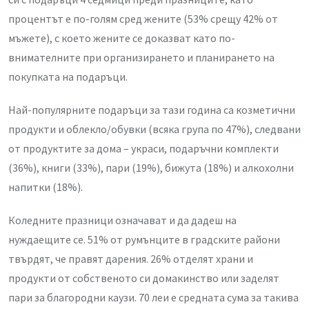
процентът е по-голям сред жените (53% срещу 42% от
мъжете), с което жените се доказват като по-
внимателните при организирането и планирането на
покупката на подаръци.
Най-популярните подаръци за тази година са козметични
продукти и облекло/обувки (всяка група по 47%), следвани
от продуктите за дома – украси, подаръчни комплекти
(36%), книги (33%), пари (19%), бижута (18%) и алкохолни
напитки (18%).
Коледните празници означават и да дадеш на
нуждаещите се. 51% от румънците в градските райони
твърдят, че правят дарения. 26% отделят храни и
продукти от собственото си домакинство или заделят
пари за благородни каузи. 70 леи е средната сума за такива