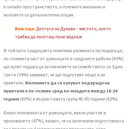
е онлайн пространството, а големите магазини и
моловете са допълнителна опция.
Виж още
:
Делтата на Дунава – мястото, което
трябва да посетиш поне веднъж
И тъй като традицията повелява размяната на подаръци,
по-голямата част от румънците в градските райони (83%)
ще купят подаръци за членовете на семейството си. Една
трета (34%) заявяват, че ще подготвят нещо и за
приятели.
Желанието да се купуват подаръци на
приятели е по-голямо сред по-младите между 18-24
години
(60%) и възрастовата група 46-65 години (62%).
Близо половината от румънците, взели участие в
проучването (47%), казват, че са започнали подготовката
си с подаръци 4 седмици преди празниците, като