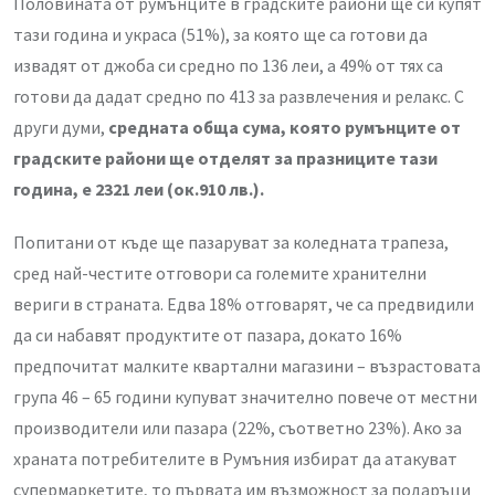
Половината от румънците в градските райони ще си купят
тази година и украса (51%), за която ще са готови да
извадят от джоба си средно по 136 леи, а 49% от тях са
готови да дадат средно по 413 за развлечения и релакс. С
други думи,
средната обща сума, която румънците от
градските райони ще отделят за празниците тази
година, е 2321 леи (ок.910 лв.).
Попитани от къде ще пазаруват за коледната трапеза,
сред най-честите отговори са големите хранителни
вериги в страната. Едва 18% отговарят, че са предвидили
да си набавят продуктите от пазара, докато 16%
предпочитат малките квартални магазини – възрастовата
група 46 – 65 години купуват значително повече от местни
производители или пазара (22%, съответно 23%). Ако за
храната потребителите в Румъния избират да атакуват
супермаркетите, то първата им възможност за подаръци