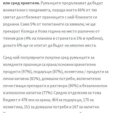
или сред приятели.
Румънците продължават да бъдат
внимателни с пандемията, поради което 66% от тях
смятат да отбележат празниците с най-близките си
роднини. Само 5% от попитаните са заявили, че ще
прекарат Коледа и Нова година на място различно от
техния дом (4% на планина в страната и 1% в чужбина),
докато 6% ще се опитат да бъдат на няколко места.
Сред най-популярните покупки сред румънците за
коледните празници са храна/основни хранителни
продукти (97%), подаръци (87%), козметика / продукти за
лична хигиена (81%), домашни потреби, включително
почистващи препарати и разтвори (80%) и безалкохолни
и алкохолни напитки (77%). Средно отделения за това
бюджет е 478 леи за храна, 464 за подаръци, 170 за
козметика, 151 за домашни потреби и 167 за напитки.