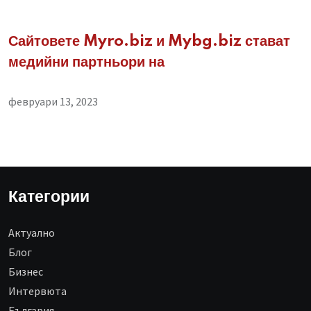
Сайтовете Myro.biz и Mybg.biz стават
медийни партньори на
февруари 13, 2023
Категории
Aктуално
Блог
Бизнес
Интервюта
България