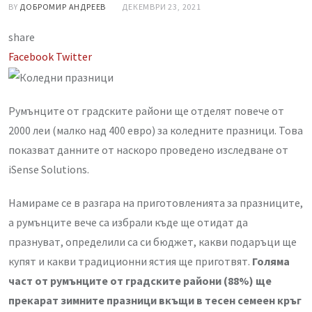
BY
ДОБРОМИР АНДРЕЕВ
ДЕКЕМВРИ 23, 2021
share
LinkedIn
Whatsapp
Share
Facebook
Twitter
via
Email
Румънците от градските райони ще отделят повече от
2000 леи (малко над 400 евро) за коледните празници. Това
показват данните от наскоро проведено изследване от
iSense Solutions.
Намираме се в разгара на приготовленията за празниците,
а румънците вече са избрали къде ще отидат да
празнуват, определили са си бюджет, какви подаръци ще
купят и какви традиционни ястия ще приготвят.
Голяма
част от румънците от градските райони (88%) ще
прекарат зимните празници вкъщи в тесен семеен кръг