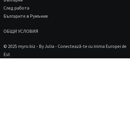
След работа
Българите в Румъния
ОБЩИ УСЛОВИЯ
© 2025 myro.biz -
By Julia - Conectează-te cu inima Europei de
Est