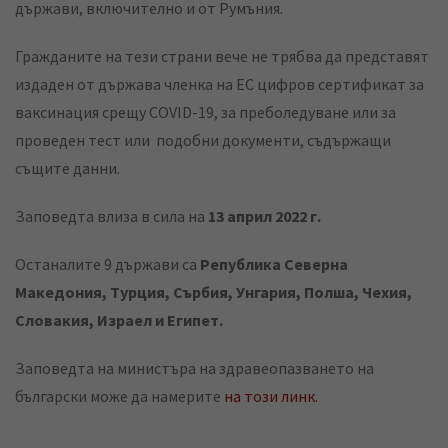
държави, включително и от Румъния.
Гражданите на тези страни вече не трябва да представят
издаден от държава членка на ЕС цифров сертификат за
ваксинация срещу COVID-19, за преболедуване или за
проведен тест или подобни документи, съдържащи
същите данни.
Заповедта влиза в сила на
13 април 2022 г.
Останалите 9 държави са
Република Северна
Македония, Турция, Сърбия, Унгария, Полша, Чехия,
Словакия, Израел и Египет.
Заповедта на министъра на здравеопазването на
български може да намерите
на този линк.