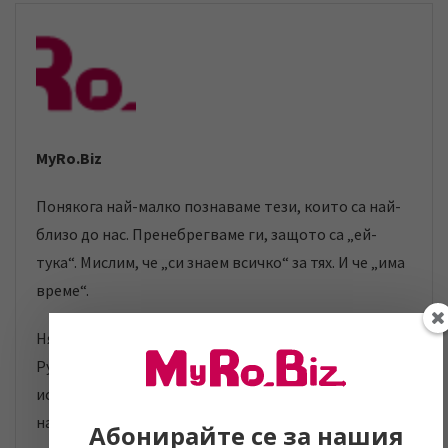
MyRo.Biz
Понякога най-малко познаваме тези, които са най-
близо до нас. Пренебрегваме ги, защото са „ей-
тука“. Мислим, че „си знаем всичко“ за тях. И че „има
време“.
Няма време! Отношенията между България и
Румъния текат по този начин от дълги години. А ние
искаме да променим това. Защото знаем, че двата
народа са толкова близки. Но не се познават
Абонирайте се за нашия