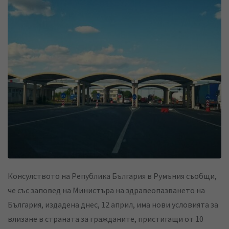
k
t
r
e
s
e
d
a
v
I
p
i
n
p
a
E
m
a
i
l
Консулството на Република България в Румъния съобщи,
че със заповед на Министъра на здравеопазването на
България, издадена днес, 12 април, има нови условията за
влизане в страната за гражданите, пристигащи от 10