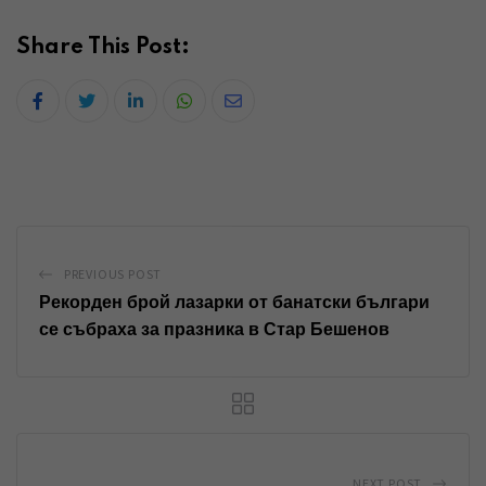
Share This Post:
L
W
S
i
h
h
n
a
a
k
t
r
e
s
e
d
a
v
PREVIOUS POST
I
p
i
Рекорден брой лазарки от банатски българи
n
p
a
се събраха за празника в Стар Бешенов
E
m
a
i
l
NEXT POST