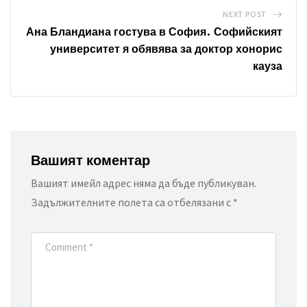
l
NEXT POST
Ана Бландиана гостува в София. Софийският
университет я обявява за доктор хонорис
кауза
Вашият коментар
Вашият имейл адрес няма да бъде публикуван.
Задължителните полета са отбелязани с
*