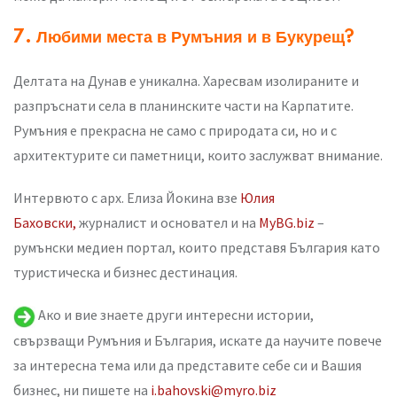
7. Любими места в Румъния и в Букурещ?
Делтата на Дунав е уникална. Харесвам изолираните и
разпръснати села в планинските части на Карпатите.
Румъния е прекрасна не само с природата си, но и с
архитектурите си паметници, които заслужват внимание.
Интервюто с арх. Елиза Йокина взе
Юлия
Баховски,
журналист и основател и на
MyBG.biz
–
румънски медиен портал, които представя България като
туристическа и бизнес дестинация.
Ако и вие знаете други интересни истории,
свързващи Румъния и България, искате да научите повече
за интересна тема или да представите себе си и Вашия
бизнес, ни пишете на
i.bahovski@myro.biz