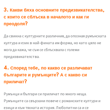
3. Какви бяха основните предизвикателства,
с които се сблъска в началото и как ги
преодоля?
Да свикна с културните различния, да опозная румънската
култура и език в най-фината им форма, но като цяло не
мога да кажа, че съм се сблъсквала с големи
предизвикателства.
4. Според тебе, по какво се различават
българите и румънците? А с какво си
приличат?
Румънци и българи си приличат по много неща.
Румънците са свързани повече с романските култури и
езици и към тяхната история. Любопитни са и се