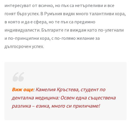
интересуват от всичко, но пък са нетърпеливи и все
гонят бърз успех. В Румъния видях много талантливи хора,
в която и да е сфера, но те пък са предимно
индивидуалисти. Българите ги виждам като по-улегнали
и по-принципни хора, с по-голямо желание за
дългосрочен успех.
Виж още
:
Камелия Кръстева, студент по
дентална медицина: Освен една съществена
разлика – езика, много си приличаме!