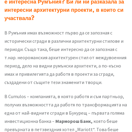
е интересна Румъния? Би ли ни разказала за
интересни архитектурни проекти, в които си
участвала?
В Румъния имах възможност първо да се запозная с
исторически сгради в различни архитектурни стилове и
периоди. Също така, беше интересно да се запозная с
т.нар. неороманския архитектурен стил от междувоенния
период, дело на видни румънски архитекти, а по-късно
имах и привилегията да работя в проекти за сгради,
създадени от същите тези знаменити творци.
В Cumulos – компанията, в която работя и съм партньор,
получих възможността да работя по трансформацията на
една от най-видните сгради в Букурещ – първата голяма
инвестиционна банка –
Марморош Банк,
която беше
превърната в петзвездния хотел „Mariott“. Това беше