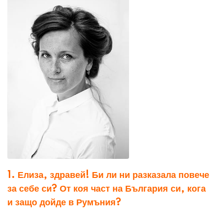
k
t
r
e
s
e
d
a
v
I
p
i
n
p
a
Елиза Йокина
E
m
a
i
l
1. Елиза, здравей! Би ли ни разказала повече
за себе си? От коя част на България си, кога
и защо дойде в Румъния?