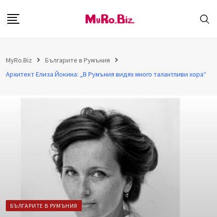
S
k
i
p
MyRo.Biz
Българите в Румъния
t
Архитект Елиза Йокина: „В Румъния видях много талантливи хора“
o
c
o
n
t
e
n
t
БЪЛГАРИТЕ В РУМЪНИЯ