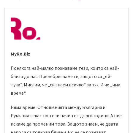
MyRo.Biz
Понякога най-малко познаваме тези, които са най-
близо до нас. Пренебрегваме ги, защото са „ей-
тука“. Мислим, че „си знаем всичко“ за тях. И че „има
време“.
Няма време! Отношенията между България и
Румъния текат по този начин от дълги години. А ние
искаме да променим това. Защото знаем, че двата
народа са толкова близки. Но не се познават