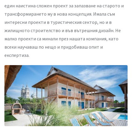
един наистина сложен проект за запазване на старото и
трансформирането му в нова концепция. Имала съм
интересни проекти в туристическия сектор, но и в
жилищното строителство и във вътрешния дизайн. Не
малко проекти са минали през нашата компания, като
всеки научаваш по нещо и придобиваш опит и
експертиза.
Един от проектите на Елиза Йокина