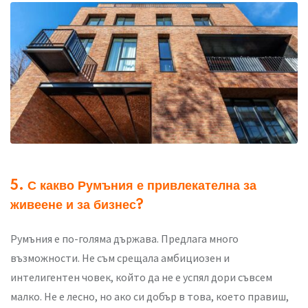
Проект на жилищна сграда на
Елиза Йокина
5. С какво Румъния е привлекателна за
живеене и за бизнес?
Румъния е по-голяма държава. Предлага много
възможности. Не съм срещала амбициозен и
интелигентен човек, който да не е успял дори съвсем
малко. Не е лесно, но ако си добър в това, което правиш,