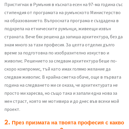
Пристигнах в Румъния в късната есен на 97-ма година със
стипендия от програмата на румънското Министерство
на образованието. Въпросната програма е създадена в
подкрепа на етническите румънци, живеещи извън
страната. Вече бях решена да запиша архитектура, без да
знам много за тази професия. За целта отделих дълго
време за подготовка по изобразително изкуство и
живопис. Решението за следвам архитектура беше по-
скоро компромис, тъй като имах голямо желание да
следвам живопис. В крайна сметка обаче, още в първата
година на следването ми се оказа, че архитектурата не
просто ми харесва, но също така и запали една нова за
мен страст, която ме мотивира и до днес във всеки мой
проект.
2. През призмата на твоята професия с какво