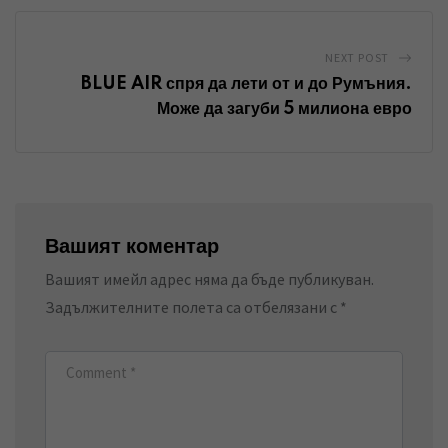
i
l
NEXT POST
BLUE AIR спря да лети от и до Румъния.
Може да загуби 5 милиона евро
Вашият коментар
Вашият имейл адрес няма да бъде публикуван.
Задължителните полета са отбелязани с
*