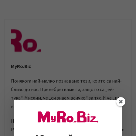
MyRo.Biz
Понякога най-малко познаваме тези, които са най-
близо до нас. Пренебрегваме ги, защото са „ей-
тука“. Мислим, че „си знаем всичко“ за тях. И че „има
време“.
Няма време! Отношенията между България и
Румъния текат по този начин от дълги години. А ние