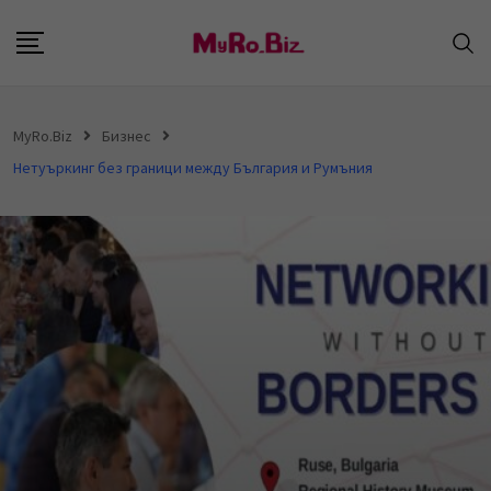
S
k
i
p
MyRo.Biz
Бизнес
t
Нетуъркинг без граници между България и Румъния
o
c
o
n
t
e
n
t