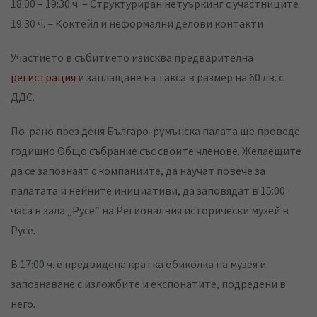
18:00 – 19:30 ч. – Структуриран нетуъркинг с участниците
19:30 ч. – Коктейл и неформални делови контакти
Участието в събитието изисква предварителна
регистрация
и заплащане на такса в размер на 60 лв. с
ДДС.
По-рано през деня Българо-румънска палата ще проведе
годишно Общо събрание със своите членове. Желаещите
да се запознаят с компаниите, да научат повече за
палатата и нейните инициативи, да заповядат в 15:00
часа в зала „Русе“ на Регионалния исторически музей в
Русе.
В 17:00 ч. е предвидена кратка обиколка на музея и
запознаване с изложбите и експонатите, подредени в
него.