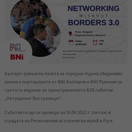
k
t
r
e
s
e
d
a
v
I
p
i
n
p
a
E
m
a
Българо-румънска палата за поредна година обединява
i
усилия с партньорите от BNI България и BNI Румъния за
l
третото издание на трансграничното B2B събитие
„Нетуъркинг без граници“.
Събитието ще се проведе на 16.09.2022 г. (петък) в
сградата на Регионалния исторически музей в Русе.