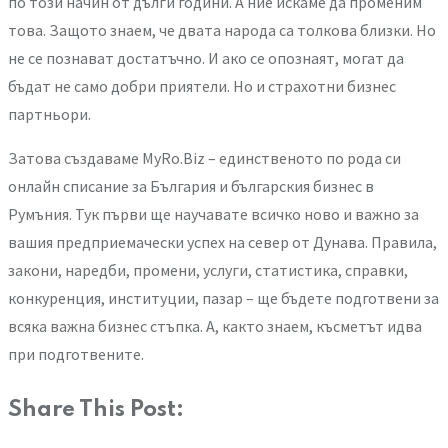
по този начин от дълги години. А ние искаме да променим
това. Защото знаем, че двата народа са толкова близки. Но
не се познават достатъчно. И ако се опознаят, могат да
бъдат не само добри приятели. Но и страхотни бизнес
партньори.
Затова създаваме MyRo.Biz – единственото по рода си
онлайн списание за България и българския бизнес в
Румъния. Тук първи ще научавате всичко ново и важно за
вашия предприемачески успех на север от Дунава. Правила,
закони, наредби, промени, услуги, статистика, справки,
конкуренция, институции, пазар – ще бъдете подготвени за
всяка важна бизнес стъпка. А, както знаем, късметът идва
при подготвените.
Share This Post: