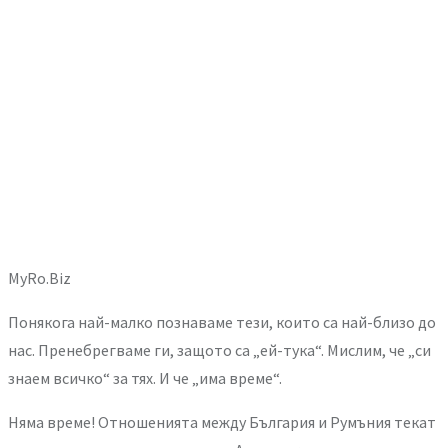
MyRo.Biz
Понякога най-малко познаваме тези, които са най-близо до
нас. Пренебрегваме ги, защото са „ей-тука“. Мислим, че „си
знаем всичко“ за тях. И че „има време“.
Няма време! Отношенията между България и Румъния текат