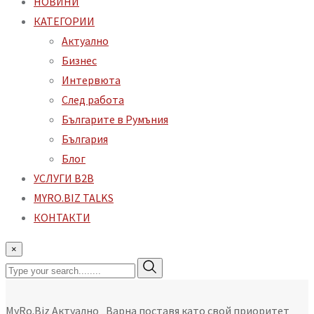
НОВИНИ
КАТЕГОРИИ
Aктуално
Бизнес
Интервюта
След работа
Българите в Румъния
България
Блог
УСЛУГИ B2B
MYRO.BIZ TALKS
КОНТАКТИ
×
MyRo.Biz
Aктуално
„Варна поставя като свой приоритет