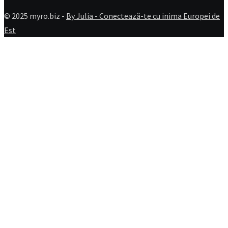
© 2025 myro.biz -
By Julia - Conectează-te cu inima Europei de
Est