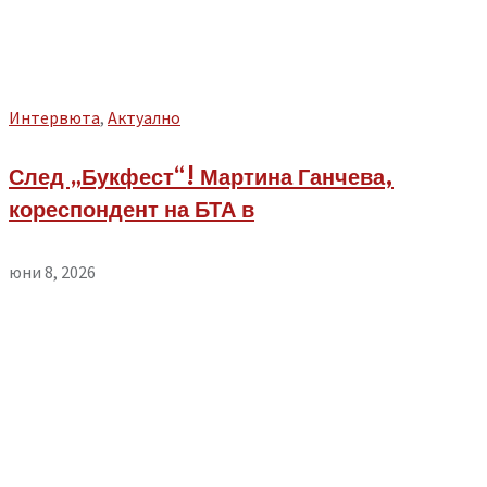
Интервюта
,
Aктуално
След „Букфест“! Мартина Ганчева,
кореспондент на БТА в
юни 8, 2026