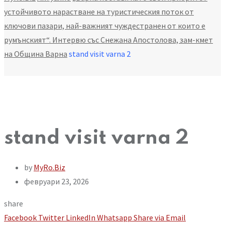
устойчивото нарастване на туристическия поток от
ключови пазари, най-важният чуждестранен от които е
румънският“. Интервю със Снежана Апостолова, зам-кмет
на Община Варна
stand visit varna 2
stand visit varna 2
by
MyRo.Biz
февруари 23, 2026
share
Facebook
Twitter
LinkedIn
Whatsapp
Share via Email