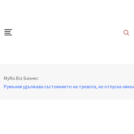
Skip
to
content
MyRo.Biz
Бизнес