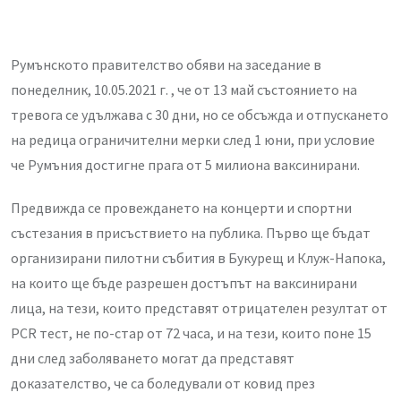
Румънското правителство обяви на заседание в
понеделник, 10.05.2021 г. , че от 13 май състоянието на
тревога се удължава с 30 дни, но се обсъжда и отпускането
на редица ограничителни мерки след 1 юни, при условие
че Румъния достигне прага от 5 милиона ваксинирани.
Предвижда се провеждането на концерти и спортни
състезания в присъствието на публика. Първо ще бъдат
организирани пилотни събития в Букурещ и Клуж-Напока,
на които ще бъде разрешен достъпът на ваксинирани
лица, на тези, които представят отрицателен резултат от
PCR тест, не по-стар от 72 часа, и на тези, които поне 15
дни след заболяването могат да представят
доказателство, че са боледували от ковид през