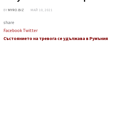
BY
MYRO.BIZ
МАЙ 10, 2021
share
LinkedIn
Whatsapp
Share
Facebook
Twitter
via
Състоянието на тревога се удължава в Румъния
Email