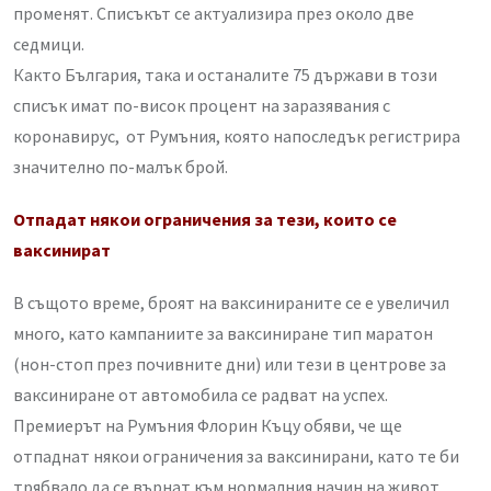
променят. Списъкът се актуализира през около две
седмици.
Както България, така и останалите 75 държави в този
списък имат по-висок процент на заразявания с
коронавирус, от Румъния, която напоследък регистрира
значително по-малък брой.
Отпадат някои ограничения за тези, които се
ваксинират
В същото време, броят на ваксинираните се е увеличил
много, като кампаниите за ваксиниране тип маратон
(нон-стоп през почивните дни) или тези в центрове за
ваксиниране от автомобила се радват на успех.
Премиерът на Румъния Флорин Къцу обяви, че ще
отпаднат някои ограничения за ваксинирани, като те би
трябвало да се върнат към нормалния начин на живот,