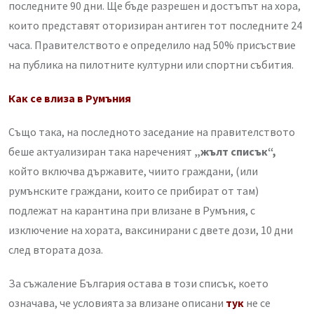
последните 90 дни. Ще бъде разрешен и достъпът на хора,
които предстaвят оторизиран антиген тот последните 24
часа. Правителството е определило над 50% присъствие
на публика на пилотните културни или спортни събития.
Как се влиза в Румъния
Също така, на последното заседание на правителството
беше актуализиран така нареченият
„жълт списък“,
който включва държавите, чиито граждани, (или
румънските граждани, които се прибират от там)
подлежат на карантина при влизане в Румъния, с
изключение на хората, ваксинирани с двете дози, 10 дни
след втората доза.
За съжаление България остава в този списък, което
означава, че условията за влизане описани
тук
не се