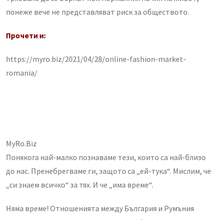
понеже вече не представляват риск за обществото.
Прочети и:
https://myro.biz/2021/04/28/online-fashion-market-
romania/
MyRo.Biz
Понякога най-малко познаваме тези, които са най-близо
до нас. Пренебрегваме ги, защото са „ей-тука“. Мислим, че
„си знаем всичко“ за тях. И че „има време“.
Няма време! Отношенията между България и Румъния