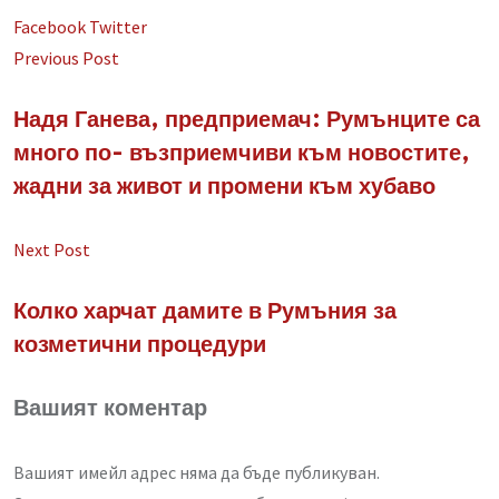
LinkedIn
Whatsapp
Share
Facebook
Twitter
via
Previous Post
Email
Надя Ганева, предприемач: Румънците са
много по- възприемчиви към новостите,
жадни за живот и промени към хубаво
Next Post
Колко харчат дамите в Румъния за
козметични процедури
Вашият коментар
Вашият имейл адрес няма да бъде публикуван.