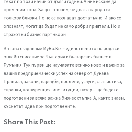
текат по този начин от дълги години. А ние искаме да
променим това. Защото знаем, че двата народа са
толкова близки. Но не се познават достатъчно. И ако се
опознаят, могат да бъдат не само добри приятели. Но и
страхотни бизнес партньори.
Затова създаваме MyRo.Biz – единственото по рода си
онлайн списание за България и българския бизнес в
Румъния. Тук първи ще научавате всичко ново и важно за
вашия предприемачески успех на север от Дунава.
Правила, закони, наредби, промени, услуги, статистика,
справки, конкуренция, институции, пазар – ще бъдете
подготвени за всяка важна бизнес стъпка. А, както знаем,
късметът идва при подготвените.
Share This Post: