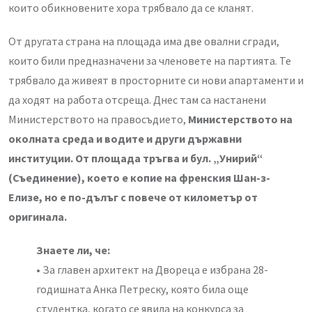
които обикновените хора трябвало да се кланят.
От другата страна на площада има две овални сгради,
които били предназначени за членовете на партията. Те
трябвало да живеят в просторните си нови апартаменти и
да ходят на работа отсреща. Днес там са настанени
Министерството на правосъдието,
Министерството на
околната среда и водите и други държавни
институции. От площада тръгва и бул. „Унирий“
(Съединение), което е копие на френския Шан-з-
Елизе, но е по-дълъг с повече от километър от
оригинала.
Знаете ли, че:
• За главен архитект на Двореца е избрана 28-
годишната Анка Петреску, която била още
студентка, когато се явила на конкурса за