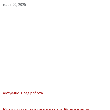
март 20, 2025
Aктуално
,
След работа
Картата на магнолиите в Букурещ –