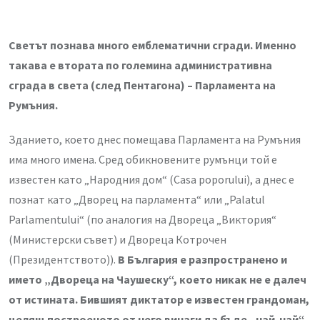
Светът познава много емблематични сгради. Именно
такава е втората по големина административна
сграда в света (след Пентагона) – Парламента на
Румъния.
Зданието, което днес помещава Парламента на Румъния
има много имена. Сред обикновените румънци той е
известен като „Народния дом“ (Casa poporului), а днес е
познат като „Дворец на парламента“ или „Palatul
Parlamentului“ (по аналогия на Двореца „Виктория“
(Министерски съвет) и Двореца Котрочен
(Президентството)).
В България е разпространено и
името „Двореца на Чаушеску“, което никак не е далеч
от истината. Бившият диктатор е известен грандоман,
целящ построеното от него винаги да бъде „най-най“.