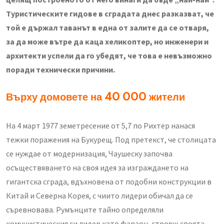
Туристическите гидове в сградата днес разказват, че
той е държал таванът в една от залите да се отваря,
за да може вътре да каца хеликоптер, но инженери и
архитекти успели да го убедят, че това е невъзможно
поради технически причини.
Върху домовете на 40 000 жители
На 4 март 1977 земетресение от 5,7 по Рихтер нанася
тежки поражения на Букурещ. Под претекст, че столицата
се нуждае от модернизация, Чаушеску започва
осъществяването на своя идея за изграждането на
гигантска сграда, вдъхновена от подобни конструкции в
Китай и Северна Корея, с чиито лидери обичал да се
съревновава. Румънците тайно определяли
комунистическия си лидер като фараон, строящ своята