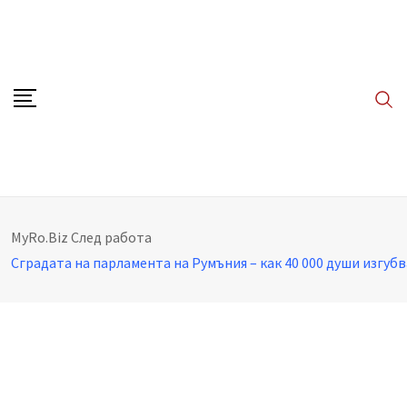
Skip
to
content
MyRo.Biz
След работа