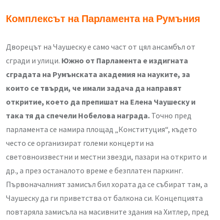
Комплексът на Парламента на Румъния
Дворецът на Чаушеску е само част от цял ансамбъл от
сгради и улици.
Южно от Парламента е издигната
сградата на Румънската академия на науките, за
които се твърди, че имали задача да направят
откритие, което да препишат на Елена Чаушеску и
така тя да спечели Нобелова награда.
Точно пред
парламента се намира площад „Конституция“, където
често се организират големи концерти на
световноизвестни и местни звезди, пазари на открито и
др., а през останалото време е безплатен паркинг.
Първоначалният замисъл бил хората да се събират там, а
Чаушеску да ги приветства от балкона си. Концепцията
повтаряла замисъла на масивните здания на Хитлер, пред