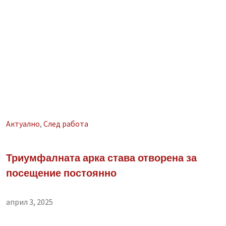
Aктуално
,
След работа
Триумфалната арка става отворена за
посещение постоянно
април 3, 2025