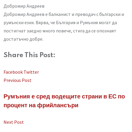
Добромир Андреев
Добромир Андреев е балканист и преводач с български и
румънски език. Вярва, че България и Румъния могат да
постигнат заедно много повече, стига да се опознаят
достатъчно добре.
Share This Post:
LinkedIn
Whatsapp
Share
Facebook
Twitter
via
Previous Post
Email
Румъния е сред водещите страни в ЕС по
процент на фрийлансъри
Next Post