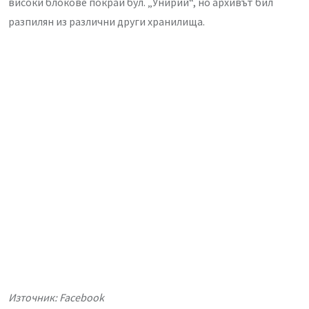
високи блокове покрай бул. „Унирий“, но архивът бил
разпилян из различни други хранилища.
Източник: Facebook