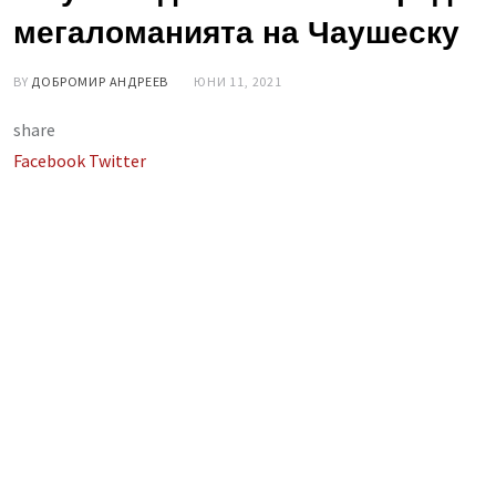
мегаломанията на Чаушеску
BY
ДОБРОМИР АНДРЕЕВ
ЮНИ 11, 2021
share
LinkedIn
Whatsapp
Share
Facebook
Twitter
via
Email