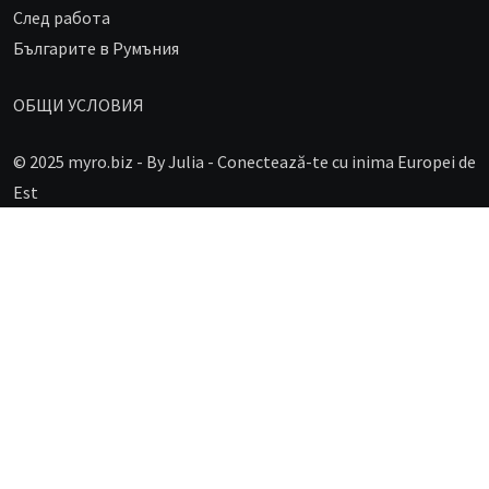
След работа
Българите в Румъния
ОБЩИ УСЛОВИЯ
© 2025 myro.biz -
By Julia - Conectează-te cu inima Europei de
Est