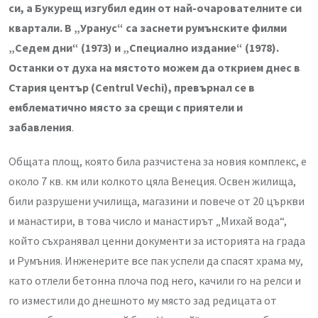
си, а Букурещ изгубил един от най-очарователните си
квартали. В „Уранус“ са заснети румънските филми
„Седем дни“ (1973) и „Специално издание“ (1978).
Останки от духа на мястото можем да открием днес в
Стария център (Centrul Vechi), превърнал се в
емблематично място за срещи с приятели и
забавления
.
Общата площ, която била разчистена за новия комплекс, е
около 7 кв. км или колкото цяла Венеция. Освен жилища,
били разрушени училища, магазини и повече от 20 църкви
и манастири, в това число и манастирът „Михай вода“,
който съхранявал ценни документи за историята на града
и Румъния. Инженерите все пак успели да спасят храма му,
като отлели бетонна плоча под него, качили го на релси и
го изместили до днешното му място зад редицата от