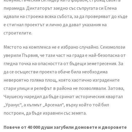
пирамида. Диктаторът заедно със съпругата си Елена
идвали на строежа всяка събота, за да проверяват до къде
е стигнал проектът и лично да дават указания на
строителите.
Мястото на комплекса не е избрано случайно. Сеизмолози
уверили Първия, че тази част на града е най-безопасна от
гледна точка на опасността от бъдещи земетресения. За
да се осъществи проекта обаче била необходима
невероятно голяма площ, която хаотично изградените
стари улици и релефът в района не позволявали. Затова,
Чаушеску наредил да бъде сринат историческия квартал
„Уранус“, а хълмът „Арсенал“, върху който той бил
построен, да бъде изравнен със земята.
Повече от 40 000 души загубили домовете и дворовете