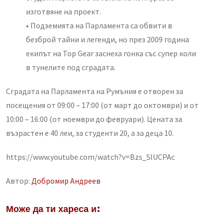
изготвяне на проект.
• Подземията на Парламента са обвити в
безброй тайни и легенди, но през 2009 година
екипът на Top Gear заснеха гонка със супер коли
в тунелите под сградата.
Сградата на Парламента на Румъния е отворен за
посещения от 09:00 – 17:00 (от март до октомври) и от
10:00 – 16:00 (от ноември до февруари). Цената за
възрастен е 40 леи, за студенти 20, а за деца 10.
https://www.youtube.com/watch?v=Bzs_SlUCPAc
Автор:
Добромир Андреев
Може да ти хареса и: