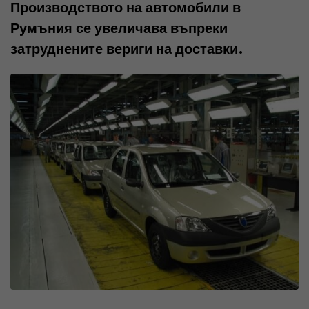
Производството на автомобили в
k
t
r
Румъния се увеличава въпреки
e
s
e
затруднените вериги на доставки.
d
a
v
I
p
i
n
p
a
E
m
a
i
l