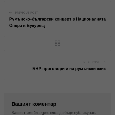
e
s
e
d
a
v
PREVIOUS POST
I
p
i
Румънско-български концерт в Националната
n
p
a
Опера в Букурещ
E
m
a
i
l
NEXT POST
БНР проговори и на румънски език
Вашият коментар
Вашият имейл адрес няма да бъде публикуван.