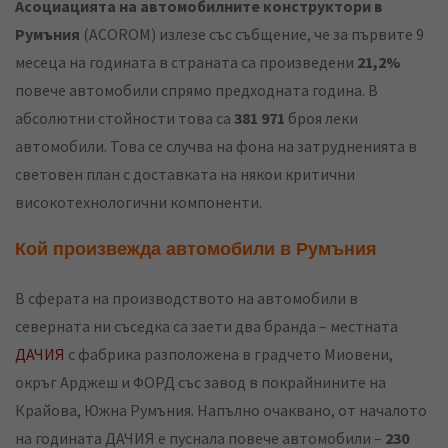
Асоциацията на автомобилните конструктори в
Румъния
(ACOROM) излезе със събщение, че за първите 9
месеца на годината в страната са произведени
21,2%
повече автомобили спрямо предходната година. В
абсолютни стойности това са
381 971
броя леки
автомобили. Това се случва на фона на затрудненията в
световен план с доставката на някои критични
високотехнологични компоненти.
Кой произвежда автомобили в Румъния
В сферата на производството на автомобили в
северната ни съседка са заети два бранда – местната
ДАЧИЯ
с фабрика разположена в градчето Миовени,
окръг Арджеш и ФОРД със завод в покрайнините на
Крайова, Южна Румъния. Напълно очаквано, от началото
на годината ДАЧИЯ е пуснала повече автомобили –
230