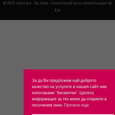
© 2025 myro.biz -
By Julia - Conectează-te cu inima Europei de
Est
За да Ви предложим най-доброто
качество на услугите в нашия сайт, ние
използваме "бисквитки". Цялата
информация за тях може да откриете в
посочения линк.
Прочети още