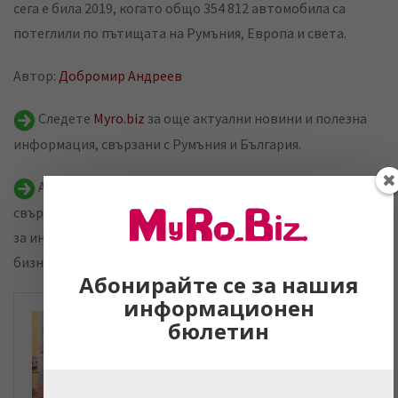
сега е била 2019, когато общо 354 812 автомобила са
потеглили по пътищата на Румъния, Европа и света.
Автор:
Добромир Андреев
Следете
Myro.biz
за още актуални новини и полезна
информация, свързани с Румъния и България.
Ако и вие знаете други интересни истории,
свързващи Румъния и България, искате да научите повече
за интересна тема или да представите себе си и Вашия
бизнес, ни пишете на
i.bahovski@myro.biz
Абонирайте се за нашия
информационен
бюлетин