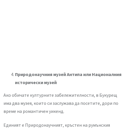
Природонаучния музей Антипа или Националния
исторически музей
Ако обичате културните забележителности, в Букурещ
има два музея, които си заслужава да посетите, дори по
време на романтичен уикенд.
Единият е Природонаучният, кръстен на румънския