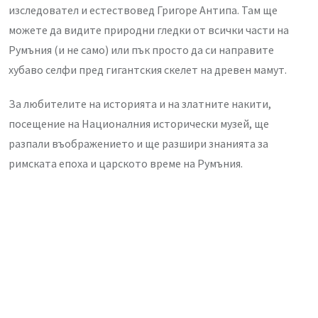
изследовател и естествовед Григоре Антипа. Там ще
можете да видите природни гледки от всички части на
Румъния (и не само) или пък просто да си направите
хубаво селфи пред гигантския скелет на древен мамут.
За любителите на историята и на златните накити,
посещение на Националния исторически музей, ще
разпали въображението и ще разшири знанията за
римската епоха и царското време на Румъния.