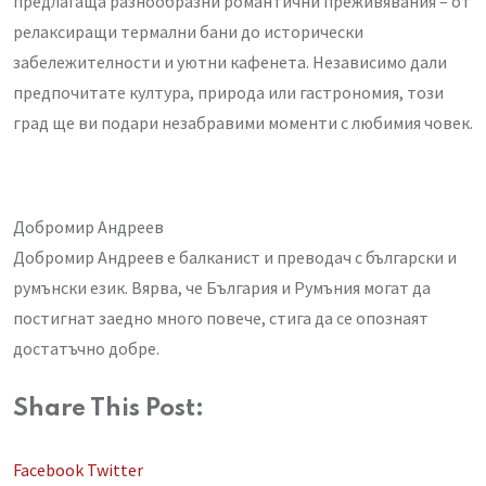
предлагаща разнообразни романтични преживявания – от
релаксиращи термални бани до исторически
забележителности и уютни кафенета. Независимо дали
предпочитате култура, природа или гастрономия, този
град ще ви подари незабравими моменти с любимия човек.
Добромир Андреев
Добромир Андреев е балканист и преводач с български и
румънски език. Вярва, че България и Румъния могат да
постигнат заедно много повече, стига да се опознаят
достатъчно добре.
Share This Post:
LinkedIn
Whatsapp
Share
Facebook
Twitter