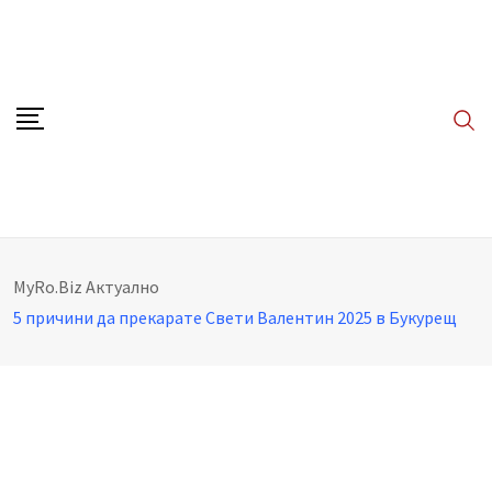
Skip
to
content
MyRo.Biz
Aктуално
5 причини да прекарате Свети Валентин 2025 в Букурещ