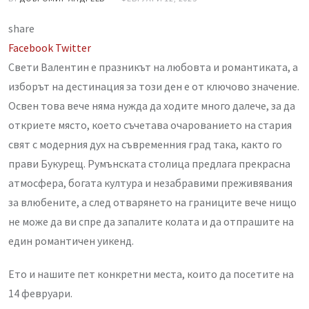
share
LinkedIn
Whatsapp
Share
Facebook
Twitter
via
Свети Валентин е празникът на любовта и романтиката, а
Email
изборът на дестинация за този ден е от ключово значение.
Освен това вече няма нужда да ходите много далече, за да
откриете място, което съчетава очарованието на стария
свят с модерния дух на съвременния град така, както го
прави Букурещ. Румънската столица предлага прекрасна
атмосфера, богата култура и незабравими преживявания
за влюбените, а след отварянето на границите вече нищо
не може да ви спре да запалите колата и да отпрашите на
един романтичен уикенд.
Ето и нашите пет конкретни места, които да посетите на
14 февруари.