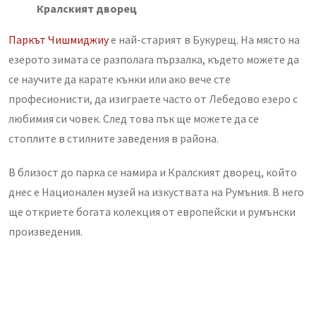
Кралският дворец
Паркът Чишмиджиу
е най-старият в Букурещ. На място на
езерото зимата се разполага пързалка, където можете да
се научите да карате кънки или ако вече сте
професионисти, да изиграете часто от Лебедово езеро с
любимия си човек. След това пък ще можете да се
стоплите в стилните заведения в района.
В близост до парка се намира и Кралският дворец, който
днес е Национален музей на изкуствата на Румъния. В него
ще откриете богата колекция от европейски и румънски
произведения.