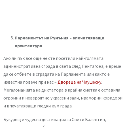
Парламентът на Румъния – впечатляваща
архитектура
Ако ли пък все още не сте посетили най-голямата
административна сграда в света след Пентагона, е време
да се отбиете в сградата на Парламента или както е
известна повече при нас –
Двореца на Чаушеску
.
Мегаломанията на диктатора в крайна сметка е оставила
огромни и невероятно украсени зали, мраморни коридори
и впечатляващи гледки към града.
Букурещ е чудесна дестинация за Свети Валентин,