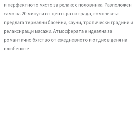
и перфектното място за релакс с половинка. Разположен
само на 20 минути от центъра на града, комплексът
предлага термални басейни, сауни, тропически градини и
релаксиращи масажи. Атмосферата е идеална за
романтично бягство от ежедневието и отдих в деня на
влюбените.