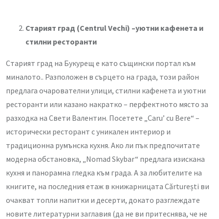
Старият град (Centrul Vechi) –уютни кафенета и
стилни ресторанти
Старият град на Букурещ е като същински портал към
миналото.. Разположен в сърцето на града, този район
предлага очарователни улици, стилни кафенета и уютни
ресторанти или казано накратко – перфектното място за
разходка на Свети Валентин. Посетете „Caru’ cu Bere“ –
исторически ресторант с уникален интериор и
традиционна румънска кухня. Ако ли пък предпочитате
модерна обстановка, „Nomad Skybar“ предлага изискана
кухня и панорамна гледка към града. А за любителите на
книгите, на последния етаж в книжарницата Cărturești ви
очакват топли напитки и десерти, докато разглеждате
новите литературни заглавия (да не ви притеснява, че не